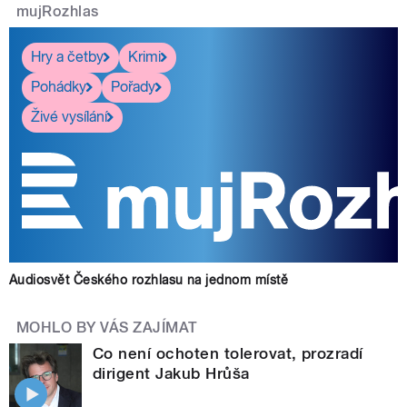
mujRozhlas
Hry a četby
Krimi
Pohádky
Pořady
Živé vysílání
Audiosvět Českého rozhlasu na jednom místě
MOHLO BY VÁS ZAJÍMAT
Co není ochoten tolerovat, prozradí
dirigent Jakub Hrůša