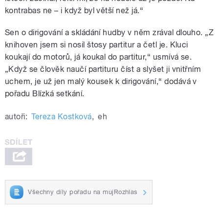
kontrabas ne – i když byl větší než já.“
Sen o dirigování a skládání hudby v něm zrával dlouho. „Z
knihoven jsem si nosil štosy partitur a četl je. Kluci
koukají do motorů, já koukal do partitur,“ usmívá se.
„Když se člověk naučí partituru číst a slyšet ji vnitřním
uchem, je už jen malý kousek k dirigování,“ dodává v
pořadu Blízká setkání.
autoři:
Tereza Kostková
,
eh
Všechny díly pořadu na mujRozhlas