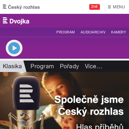
Přejít k hlavnímu obsahu
MENU
ŽIVĚ
PROGRAM
AUDIOARCHIV
KAMERY
Klasika
Program
Pořady
Více
…