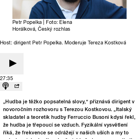
Petr Popelka | Foto: Elena
Horálková, Český rozhlas
Host: dirigent Petr Popelka. Moderuje Tereza Kostková
27:35
„Hudba je těžko popsatelná slovy,“ přiznává dirigent v
novoročním rozhovoru s Terezou Kostkovou. „Italský
skladatel a teoretik hudby Ferruccio Busoni kdysi řekl,
že hudba je třepoucí se vzduch. Fyzikální vysvětlení
říká, že frekvence se odrážejí v našich uších a my to