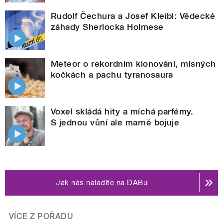
Rudolf Čechura a Josef Kleibl: Vědecké
záhady Sherlocka Holmese
Meteor o rekordním klonování, mlsných
kočkách a pachu tyranosaura
Voxel skládá hity a míchá parfémy.
S jednou vůní ale marně bojuje
Jak nás naladíte na DABu
VÍCE Z POŘADU