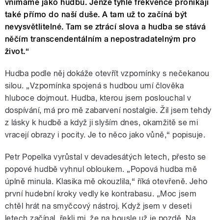
vnímáme jako hudbu. Jenže tyhle frekvence pronikají
také přímo do naší duše. A tam už to začíná být
nevysvětlitelné. Tam se ztrácí slova a hudba se stává
něčím transcendentálním a nepostradatelným pro
život.“
Hudba podle něj dokáže otevřít vzpomínky s nečekanou
silou. „Vzpomínka spojená s hudbou umí člověka
hluboce dojmout. Hudba, kterou jsem poslouchal v
dospívání, má pro mě zabarvení nostalgie. Žil jsem tehdy
z lásky k hudbě a když ji slyším dnes, okamžitě se mi
vracejí obrazy i pocity. Je to něco jako vůně,“ popisuje.
Petr Popelka vyrůstal v devadesátých letech, přesto se
popové hudbě vyhnul obloukem. „Popová hudba mě
úplně minula. Klasika mě okouzlila,“ říká otevřeně. Jeho
první hudební kroky vedly ke kontrabasu. „Moc jsem
chtěl hrát na smyčcový nástroj. Když jsem v deseti
letech začínal, řekli mi, že na housle už je pozdě. Na