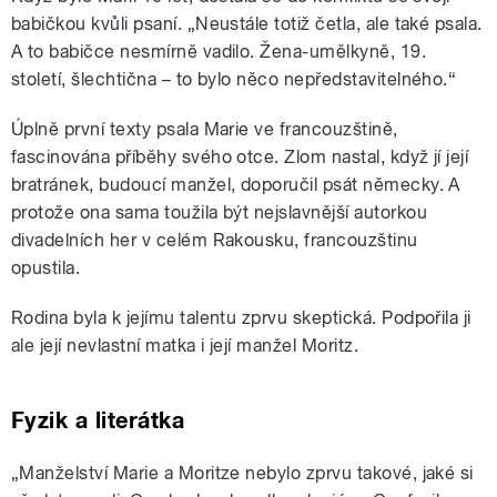
babičkou kvůli psaní. „Neustále totiž četla, ale také psala.
A to babičce nesmírně vadilo. Žena-umělkyně, 19.
století, šlechtična – to bylo něco nepředstavitelného.“
Úplně první texty psala Marie ve francouzštině,
fascinována příběhy svého otce. Zlom nastal, když jí její
bratránek, budoucí manžel, doporučil psát německy. A
protože ona sama toužila být nejslavnější autorkou
divadelních her v celém Rakousku, francouzštinu
opustila.
Rodina byla k jejímu talentu zprvu skeptická. Podpořila ji
ale její nevlastní matka i její manžel Moritz.
Fyzik a literátka
„Manželství Marie a Moritze nebylo zprvu takové, jaké si