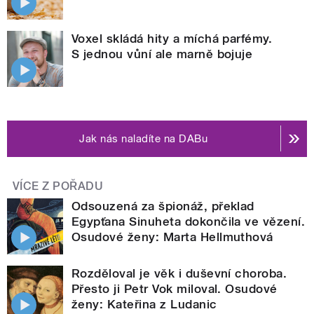
Voxel skládá hity a míchá parfémy.
S jednou vůní ale marně bojuje
Jak nás naladíte na DABu
VÍCE Z POŘADU
Odsouzená za špionáž, překlad
Egypťana Sinuheta dokončila ve vězení.
Osudové ženy: Marta Hellmuthová
Rozděloval je věk i duševní choroba.
Přesto ji Petr Vok miloval. Osudové
ženy: Kateřina z Ludanic