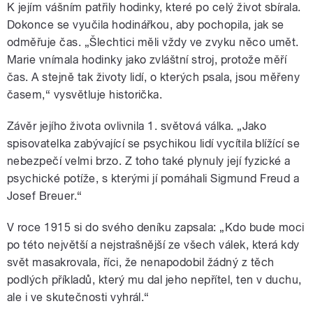
K jejím vášním patřily hodinky, které po celý život sbírala.
Dokonce se vyučila hodinářkou, aby pochopila, jak se
odměřuje čas. „Šlechtici měli vždy ve zvyku něco umět.
Marie vnímala hodinky jako zvláštní stroj, protože měří
čas. A stejně tak životy lidí, o kterých psala, jsou měřeny
časem,“ vysvětluje historička.
Závěr jejího života ovlivnila 1. světová válka. „Jako
spisovatelka zabývající se psychikou lidí vycítila blížící se
nebezpečí velmi brzo. Z toho také plynuly její fyzické a
psychické potíže, s kterými jí pomáhali Sigmund Freud a
Josef Breuer.“
V roce 1915 si do svého deníku zapsala: „Kdo bude moci
po této největší a nejstrašnější ze všech válek, která kdy
svět masakrovala, říci, že nenapodobil žádný z těch
podlých příkladů, který mu dal jeho nepřítel, ten v duchu,
ale i ve skutečnosti vyhrál.“