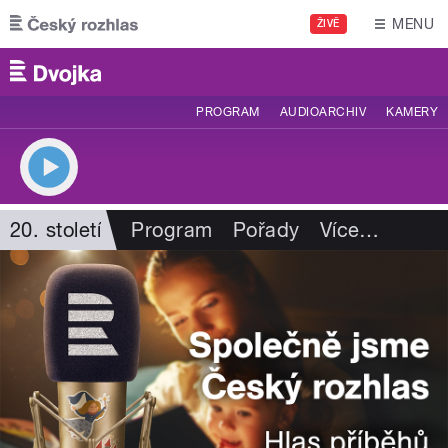
Přejít k hlavnímu obsahu
MENU
ŽIVĚ
PROGRAM
AUDIOARCHIV
KAMERY
20. století
Program
Pořady
Více
…