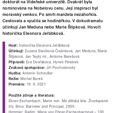
doktorát na Vídeňské univerzitě. Dvakrát byla
nominována na Nobelovu cenu. Její inspirací byl
moravský venkov. Po smrti manžela nezahořkla.
Cestovala a vyučila se hodinářkou. V dokudramatu
účinkují Jan Meduna nebo Marie Štípková. Hovoří
historička Eleonora Jeřábková.
Host:
historička Eleonora Jeřábková
Účinkují:
Zuzana Slavíková-Čisáriková, Jan Meduna, Marie
Štípková, Jan Teplý ml., Antonie Barešová
Připravili:
Eva Dvořáková, Hynek Pekárek
Zvuková spolupráce:
Jiří Pochvalovský
Hudba:
Antonín Schindler
Režie:
Michal Bureš
Premiéra:
19. 6. 2021
Použité zdroje a literatura:
Ebner-Eschenbach, Marie von: Má dětská léta. Životopisné
čty. Brno: Barrister and Principal, 2005.
Himmler, Radim: Marie von Ebner-Eschenbachová – 100.