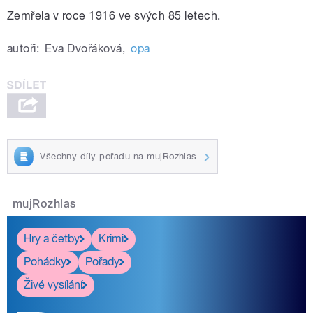
Zemřela v roce 1916 ve svých 85 letech.
autoři:
Eva Dvořáková
,
opa
Všechny díly pořadu na mujRozhlas
mujRozhlas
Hry a četby
Krimi
Pohádky
Pořady
Živé vysílání