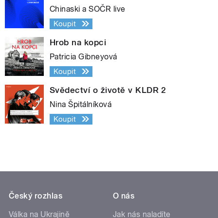
Chinaski a SOČR live
Koupit
Hrob na kopci
Patricia Gibneyová
Koupit
Svědectví o životě v KLDR 2
Nina Špitálníková
Koupit
Český rozhlas
O nás
Válka na Ukrajině
Jak nás naladíte