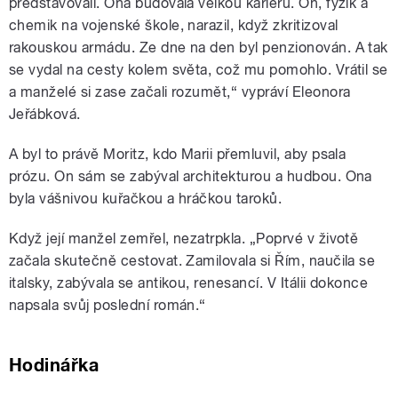
představovali. Ona budovala velkou kariéru. On, fyzik a
chemik na vojenské škole, narazil, když zkritizoval
rakouskou armádu. Ze dne na den byl penzionován. A tak
se vydal na cesty kolem světa, což mu pomohlo. Vrátil se
a manželé si zase začali rozumět,
“
vypráví Eleonora
Jeřábková.
A byl to právě Moritz, kdo Marii přemluvil, aby psala
prózu. On sám se zabýval architekturou a hudbou. Ona
byla vášnivou kuřačkou a hráčkou taroků.
Když její manžel zemřel, nezatrpkla. „Poprvé v životě
začala skutečně cestovat. Zamilovala si Řím, naučila se
italsky, zabývala se antikou, renesancí. V Itálii dokonce
napsala svůj poslední román.“
Hodinářka