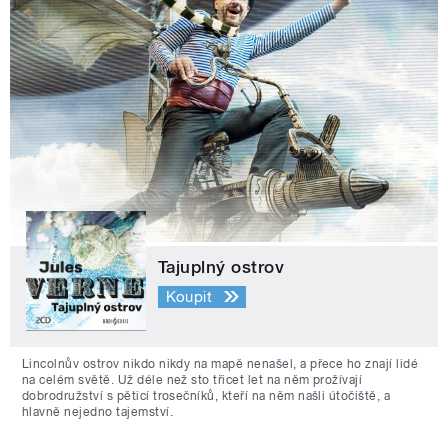
Tajuplný ostrov
Koupit
Lincolnův ostrov nikdo nikdy na mapě nenašel, a přece ho znají lidé
na celém světě. Už déle než sto třicet let na něm prožívají
dobrodružství s pěticí trosečníků, kteří na něm našli útočiště, a
hlavně nejedno tajemství.