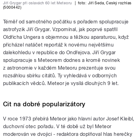
Jiří Grygar při oslavách 60 let Meteoru
|
foto:
Jiří Šeda
,
Český rozhlas
(5000442)
Téměř od samotného počátku s pořadem spolupracuje
astrofyzik Jiří Grygar. Vzpomínal, jak poprvé spatřil
Oldřicha Ungera s objemnou a těžkou aparaturou, když
přicházel natáčet reportáž k novému největšímu
dalekohledu v republice do Ondřejova. Jiří Grygar
spolupracuje s Meteorem dodnes a kromě novinek
z astronomie v každém Meteoru prezentuje svou
rozsáhlou sbírku citátů. Ty vyhledává v odborných
publikacích vědců. Meteor je vysílá dlouhých 9 let.
Cit na dobré popularizátory
V roce 1973 přebírá Meteor jako hlavní autor Josef Kleibl,
duchovní otec pořadu. V té době už byl Meteor
moderován ve dvojici - redaktora doplňoval hlas herečky