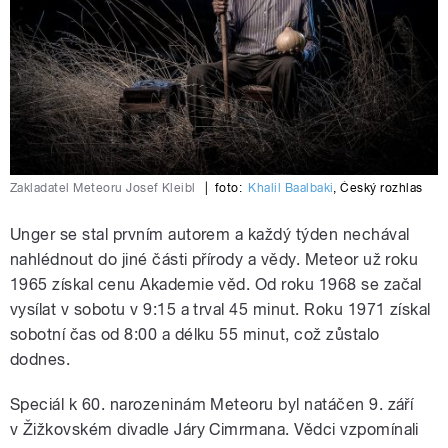
Zakladatel Meteoru Josef Kleibl
|
foto:
Khalil Baalbaki
,
Český rozhlas
Unger se stal prvním autorem a každý týden nechával
nahlédnout do jiné části přírody a vědy. Meteor už roku
1965 získal cenu Akademie věd. Od roku 1968 se začal
vysílat v sobotu v 9:15 a trval 45 minut. Roku 1971 získal
sobotní čas od 8:00 a délku 55 minut, což zůstalo
dodnes.
Speciál k 60. narozeninám Meteoru byl natáčen 9. září
v Žižkovském divadle Járy Cimrmana. Vědci vzpomínali