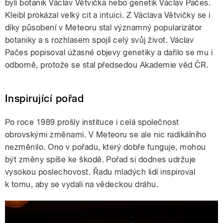
byli botanik Václav Větvička nebo genetik Václav Pačes.
Kleibl prokázal velký cit a intuici. Z Václava Větvičky se i
díky působení v Meteoru stal významný popularizátor
botaniky a s rozhlasem spojil celý svůj život. Václav
Pačes popisoval úžasné objevy genetiky a dařilo se mu i
odborně, protože se stal předsedou Akademie věd ČR.
Inspirující pořad
Po roce 1989 prošly instituce i celá společnost
obrovskými změnami. V Meteoru se ale nic radikálního
nezměnilo. Ono v pořadu, který dobře funguje, mohou
být změny spíše ke škodě. Pořad si dodnes udržuje
vysokou poslechovost. Řadu mladých lidí inspiroval
k tomu, aby se vydali na vědeckou dráhu.