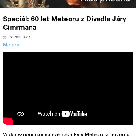
Speciál: 60 let Meteoru z Divadla Járy
Cimrmana
23. září 2023
Meteor
Vědci vzpomínají na své začátky v Meteoru a hovoří o