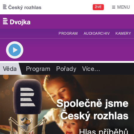
Přejít k hlavnímu obsahu
MENU
ŽIVĚ
PROGRAM
AUDIOARCHIV
KAMERY
Věda
Program
Pořady
Více
…