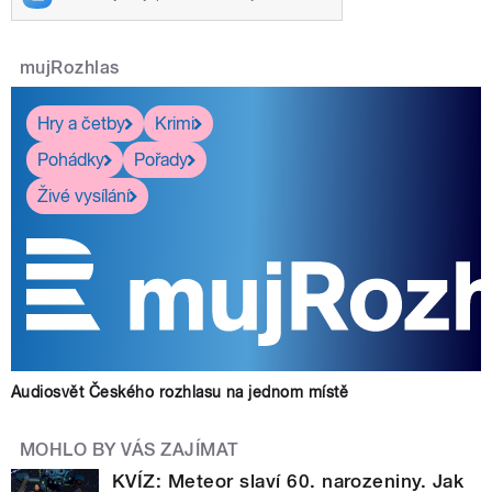
mujRozhlas
Hry a četby
Krimi
Pohádky
Pořady
Živé vysílání
Audiosvět Českého rozhlasu na jednom místě
MOHLO BY VÁS ZAJÍMAT
KVÍZ: Meteor slaví 60. narozeniny. Jak