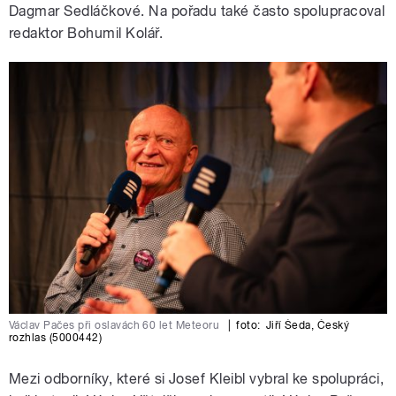
Dagmar Sedláčkové. Na pořadu také často spolupracoval
redaktor Bohumil Kolář.
Václav Pačes při oslavách 60 let Meteoru
|
foto:
Jiří Šeda
,
Český
rozhlas (5000442)
Mezi odborníky, které si Josef Kleibl vybral ke spolupráci,