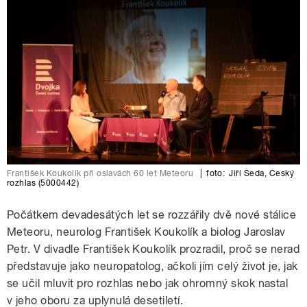
František Koukolík při oslavách 60 let Meteoru
|
foto:
Jiří Šeda
,
Český
rozhlas (5000442)
Počátkem devadesátých let se rozzářily dvě nové stálice
Meteoru, neurolog František Koukolík a biolog Jaroslav
Petr. V divadle František Koukolík prozradil, proč se nerad
představuje jako neuropatolog, ačkoli jím celý život je, jak
se učil mluvit pro rozhlas nebo jak ohromný skok nastal
v jeho oboru za uplynulá desetiletí.