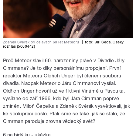
Zdeněk Svěrák při oslavách 60 let Meteoru
|
foto:
Jiří Šeda
,
Český
rozhlas (5000442)
Proč Meteor slavil 60. narozeniny právě v Divadle Járy
Cimrmana? Je to díky personálnímu propojení. První
redaktor Meteoru Oldřich Unger byl členem souboru
divadla. Naopak Meteor o Járu Cimrmanovi vysílal.
Oldřich Unger hovořil už ve fiktivní Vinárně u Pavouka,
vysílané od září 1966, kde byl Jára Cimrman poprvé
zmíněn. Miloň Čepelka a Zdeněk Svěrák vysvětlovali, jak
ke spolupráci došlo. Ptali jsme se také, jak se stalo, že
Cimrman paroduje zrovna vědecký svět?
6 na bidýlku - ukázka