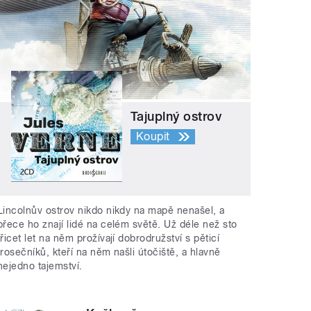
Tajuplný ostrov
Koupit
Lincolnův ostrov nikdo nikdy na mapě nenašel, a
přece ho znají lidé na celém světě. Už déle než sto
třicet let na něm prožívají dobrodružství s pěticí
trosečníků, kteří na něm našli útočiště, a hlavně
nejedno tajemství.