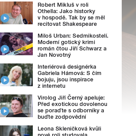
Robert Mikluš v roli
Othella: Jako historky
v hospodě. Tak by se měl
recitovat Shakespeare
Miloš Urban: Sedmikostelí.
Moderní gotický krimi
román čtou Jiří Schwarz a
Jan Novotný
Interiérová designérka
Gabriela Hámová: S čím
bojuju, jsou inspirace
z internetu
Virolog Jiří Černý apeluje:
Před exotickou dovolenou
se poraďte s odborníky a
buďte zodpovědní
Leona Skleničková kvůli
nové roli studovala