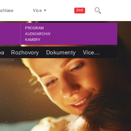
ozhlase
Více
ŽIVĚ
PROGRAM
AUDIOARCHIV
KAMERY
ba
Rozhovory
Dokumenty
Více
…