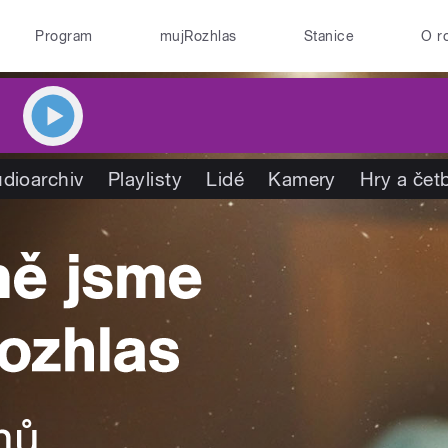
Program
mujRozhlas
Stanice
O r
dioarchiv
Playlisty
Lidé
Kamery
Hry a čet