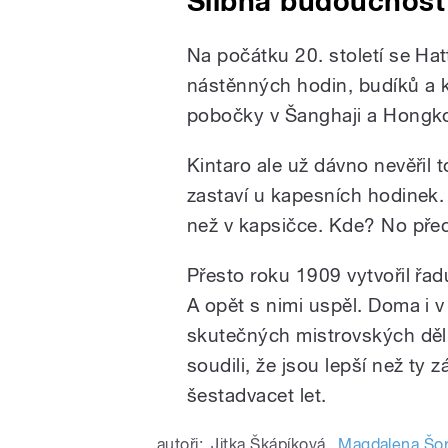
Slibná budoucnost
Na počátku 20. století se Hat
nástěnných hodin, budíků a 
pobočky v Šanghaji a Hongk
Kintaro ale už dávno nevěřil
zastaví u kapesních hodinek. 
než v kapsičce. Kde? No přec
Přesto roku 1909 vytvořil ř
A opět s nimi uspěl. Doma i v
skutečných mistrovských děl
soudili, že jsou lepší než ty
šestadvacet let.
autoři:
Jitka Škápíková
,
Magdalena Šor