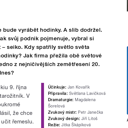
že bude vyrábět hodinky. A slib dodržel.
jak svůj podnik pojmenuje, vybral si
– seiko. Kdy spatřily světlo světa
odinky? Jak firma přežila obě světové
jedno z nejničivějších zemětřesení 20.
 dnes?
kiu 9. října
Účinkuje:
Jan Kovařík
Připravila:
Světlana Lavičková
arožitník. V
Dramaturgie:
Magdalena
soukromé
Šorelová
lásil, že chce
Zvukový mistr:
Petr Janečka
Zvukový design:
Jiří Litoš
 učit řemeslu.
Režie:
Jitka Škápíková