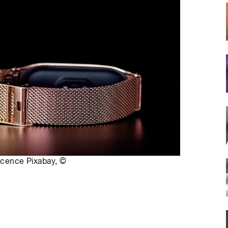
icence Pixabay
,
©