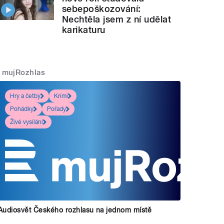
sebepoškozování:
Nechtěla jsem z ní udělat
karikaturu
mujRozhlas
Hry a četby
Krimi
Pohádky
Pořady
Živé vysílání
Audiosvět Českého rozhlasu na jednom místě