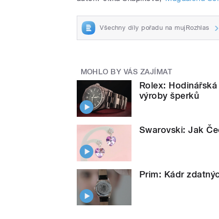
Všechny díly pořadu na mujRozhlas
MOHLO BY VÁS ZAJÍMAT
Rolex: Hodinářská 
výroby šperků
Swarovski: Jak Čec
Prim: Kádr zdatnýc