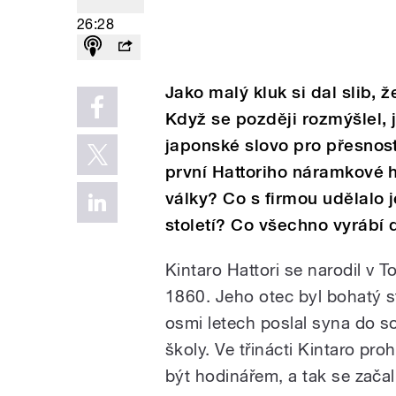
26:28
Jako malý kluk si dal slib, 
Když se později rozmýšlel, 
japonské slovo pro přesnost 
první Hattoriho náramkové h
války? Co s firmou udělalo 
století? Co všechno vyrábí
Kintaro Hattori se narodil v To
1860. Jeho otec byl bohatý st
osmi letech poslal syna do 
školy. Ve třinácti Kintaro proh
být hodinářem, a tak se začal