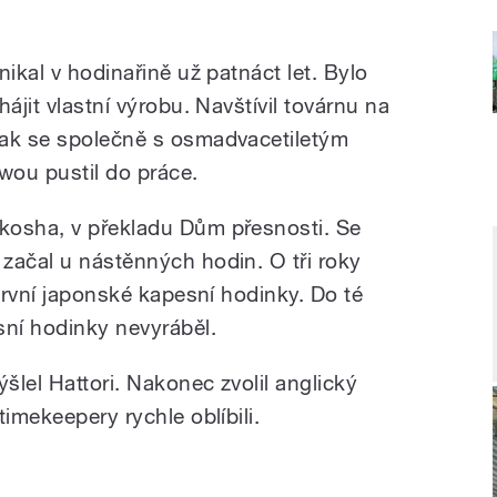
nikal v hodinařině už patnáct let. Bylo
ájit vlastní výrobu. Navštívil továrnu na
pak se společně s osmadvacetiletým
wou pustil do práce.
kosha, v překladu Dům přesnosti. Se
začal u nástěnných hodin. O tři roky
 první japonské kapesní hodinky. Do té
ní hodinky nevyráběl.
lel Hattori. Nakonec zvolil anglický
imekeepery rychle oblíbili.