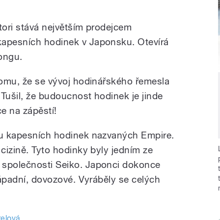
tori stává největším prodejcem
kapesních hodinek v Japonsku. Otevírá
ongu.
 tomu, že se vývoj hodinářského řemesla
Tušil, že budoucnost hodinek je jinde
e na zápěstí!
adu kapesních hodinek nazvaných Empire.
 cizině. Tyto hodinky byly jedním ze
 společnosti Seiko. Japonci dokonce
 západní, dovozové. Vyráběly se celých
elová