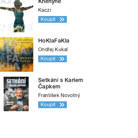
Kněhyně
Kaczi
Koupit
HoKlaFaKla
Ondřej Kukal
Koupit
Setkání s Karlem
Čapkem
František Novotný
Koupit