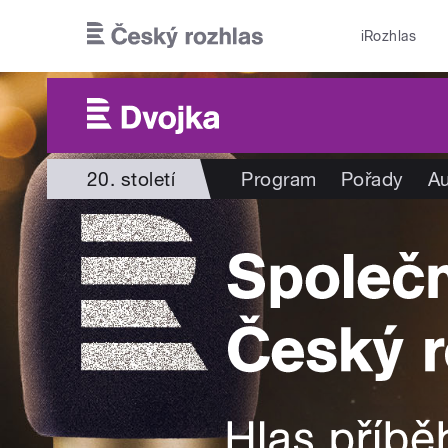
Přejít k hlavnímu obsahu
iRozhlas
20. století
Program
Pořady
Au