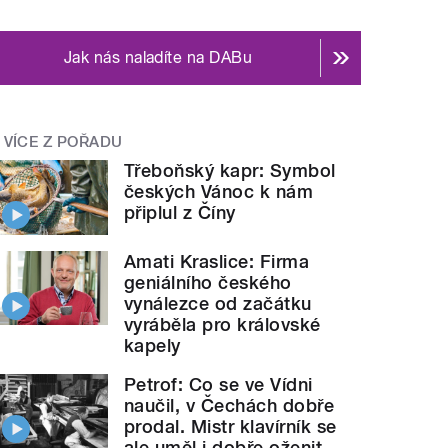
Jak nás naladíte na DABu
VÍCE Z POŘADU
Třeboňský kapr: Symbol
českých Vánoc k nám
připlul z Číny
Amati Kraslice: Firma
geniálního českého
vynálezce od začátku
vyráběla pro královské
kapely
Petrof: Co se ve Vídni
naučil, v Čechách dobře
prodal. Mistr klavírník se
ale uměl i dobře oženit