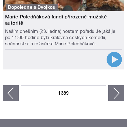
Dopoledne s Dvojkou
Marie Poledňáková fandí přirozené mužské
autoritě
Naším dnešním (23. ledna) hostem pořadu Je jaká je
po 11:00 hodině byla královna českých komedií,
scénáristka a režisérka Marie Poledňáková.
STRÁNKY
1389
n
zí