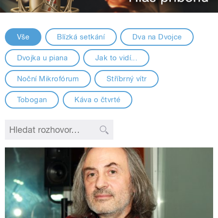
Vše
Blízká setkání
Dva na Dvojce
Dvojka u piana
Jak to vidí...
Noční Mikrofórum
Stříbrný vítr
Tobogan
Káva o čtvrté