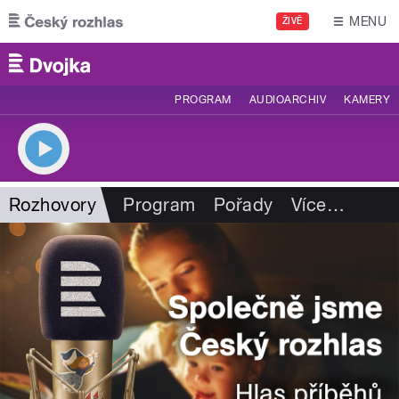
Přejít k hlavnímu obsahu
MENU
ŽIVĚ
PROGRAM
AUDIOARCHIV
KAMERY
Rozhovory
Program
Pořady
Více
…