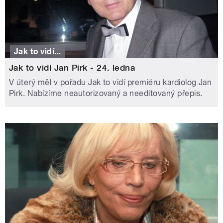
Jak to vidí...
Jak to vidí Jan Pirk - 24. ledna
V úterý měl v pořadu Jak to vidí premiéru kardiolog Jan
Pirk. Nabízíme neautorizovaný a needitovaný přepis.