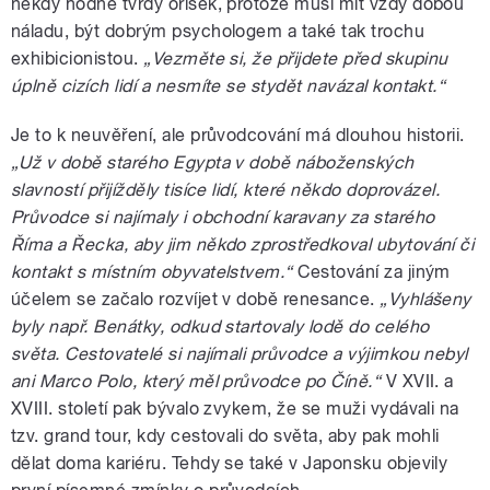
někdy hodně tvrdý oříšek, protože musí mít vždy dobou
náladu, být dobrým psychologem a také tak trochu
exhibicionistou.
„Vezměte si, že přijdete před skupinu
úplně cizích lidí a nesmíte se stydět navázal kontakt.“
Je to k neuvěření, ale průvodcování má dlouhou historii.
„Už v době starého Egypta v době náboženských
slavností přijížděly tisíce lidí, které někdo doprovázel.
Průvodce si najímaly i obchodní karavany za starého
Říma a Řecka, aby jim někdo zprostředkoval ubytování či
kontakt s místním obyvatelstvem.“
Cestování za jiným
účelem se začalo rozvíjet v době renesance.
„Vyhlášeny
byly např. Benátky, odkud startovaly lodě do celého
světa. Cestovatelé si najímali průvodce a výjimkou nebyl
ani Marco Polo, který měl průvodce po Číně.“
V XVII. a
XVIII. století pak bývalo zvykem, že se muži vydávali na
tzv. grand tour, kdy cestovali do světa, aby pak mohli
dělat doma kariéru. Tehdy se také v Japonsku objevily