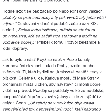
první písemné zmínky o průvodcích.
Hodně jezdit se pak začalo po Napoleonských válkách.
„Začaly se psát cestopisy a ty pak vyvolávaly ještě větší
zájem.“
Cestování v dnešní podobě začalo až v XIX.
století.
„Začala industrializace, měnila se struktura
obyvatelstva, lidé se začali více stěhovat a jezdit na
ozdravné pobyty.“
Přispěl k tomu i rozvoj železnice a
lodní dopravy.
Jak to bylo u nás? Když se např. v Praze konaly
korunovační slavnosti, tak do Prahy jezdilo mnoho
zvědavců. Ti, kteří bydleli na „královské cestě“, tedy v
blízkosti Celetné ulice, Karlova mostu či Malé Strany
pronajímali místa u oken, aby návštěvníci mohli dobře
vidět na průvod. Později se pořádaly velké zemědělské,
hospodářské či průmyslové výstavy a lidé ze sjížděli z
celých Čech.
„Už tehdy se v novinách objevovala
varování před tzv. nepravými průvodci, kteří nabídnou