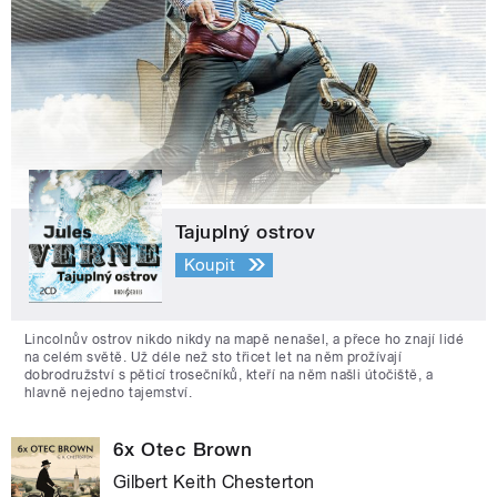
Tajuplný ostrov
Koupit
Lincolnův ostrov nikdo nikdy na mapě nenašel, a přece ho znají lidé
na celém světě. Už déle než sto třicet let na něm prožívají
dobrodružství s pěticí trosečníků, kteří na něm našli útočiště, a
hlavně nejedno tajemství.
6x Otec Brown
Gilbert Keith Chesterton