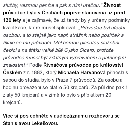
služby, vezmou peníze a pak s nimi utečou.“
Živnost
průvodce byla v Čechách poprvé stanovena už před
130 lety
a je zajímavé, že už tehdy byly určeny podmínky
kvalifikace, které musel splňovat.
„Průvodce byl úřední
osobou, a to stejně jako např. strážník nebo poslíček a
říkalo se mu průvodčí. Měl černou placatou služební
čepici a na štítku velké bílé C jako Cicero, protože
průvodce musel být zdatným vypravěčem s patřičnými
znalostmi.“
Podle
Řivnáčova průvodce po království
Českém
z r. 1882, který
Michaela Harvanová
přinesla s
sebou do studia, bylo v Praze 7 průvodců. Za osobu a
hodinu provázení se platilo 50 krejcarů. Za půl dne pak 1
zlatý 50 krejcarů a v zimě to bylo s příplatkem 20
krejcarů.
Více si poslechněte v audiozáznamu rozhovoru se
Stanislavou Lekešovou.