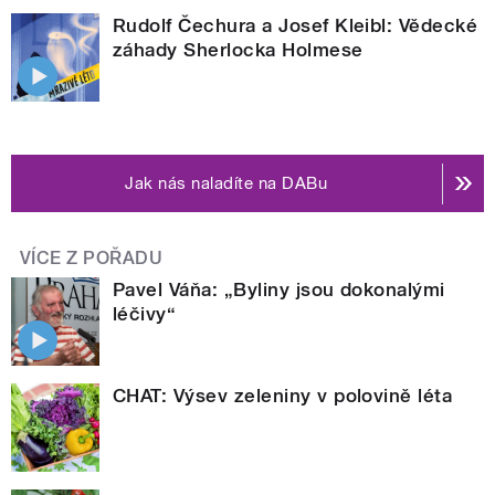
Rudolf Čechura a Josef Kleibl: Vědecké
záhady Sherlocka Holmese
Jak nás naladíte na DABu
VÍCE Z POŘADU
Pavel Váňa: „Byliny jsou dokonalými
léčivy“
CHAT: Výsev zeleniny v polovině léta