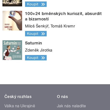
Koupit
100+24 brněnských kuriozit, absurdit
a bizarností
Miloš Šenkýř, Tomáš Kremr
Koupit
Saturnin
Zdeněk Jirotka
Koupit
Český rozhlas
O nás
Válka na Ukrajině
Jak nás naladíte