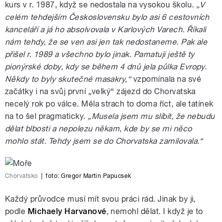
kurs v r. 1987, když se nedostala na vysokou školu.
„V
celém tehdejším Československu bylo asi 6 cestovních
kanceláří a já ho absolvovala v Karlových Varech. Říkali
nám tehdy, že se ven asi jen tak nedostaneme. Pak ale
přišel r. 1989 a všechno bylo jinak. Pamatuji ještě ty
pionýrské doby, kdy se během 4 dnů jela půlka Evropy.
Někdy to byly skutečné masakry,“
vzpomínala na své
začátky i na svůj první „velký“ zájezd do Chorvatska
necelý rok po válce. Měla strach to doma říct, ale tatínek
na to šel pragmaticky.
„Musela jsem mu slíbit, že nebudu
dělat blbosti a nepolezu někam, kde by se mi něco
mohlo stát. Tehdy jsem se do Chorvatska zamilovala.“
Chorvatsko
|
foto:
Gregor Martin Papucsek
Každý průvodce musí mít svou práci rád. Jinak by ji,
podle
Michaely Harvanové
, nemohl dělat. I když je to