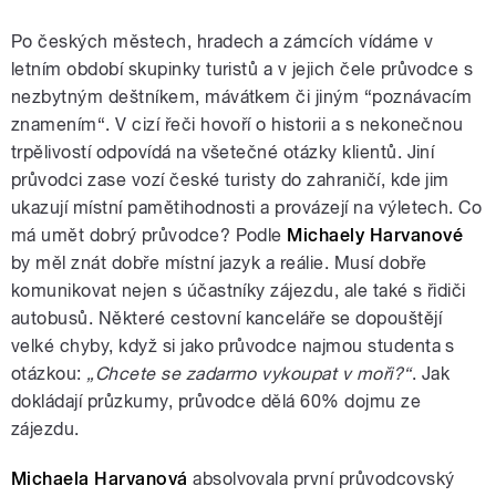
Po českých městech, hradech a zámcích vídáme v
letním období skupinky turistů a v jejich čele průvodce s
nezbytným deštníkem, mávátkem či jiným “poznávacím
znamením“. V cizí řeči hovoří o historii a s nekonečnou
trpělivostí odpovídá na všetečné otázky klientů. Jiní
průvodci zase vozí české turisty do zahraničí, kde jim
ukazují místní pamětihodnosti a provázejí na výletech. Co
má umět dobrý průvodce? Podle
Michaely Harvanové
by měl znát dobře místní jazyk a reálie. Musí dobře
komunikovat nejen s účastníky zájezdu, ale také s řidiči
autobusů. Některé cestovní kanceláře se dopouštějí
velké chyby, když si jako průvodce najmou studenta s
otázkou:
„Chcete se zadarmo vykoupat v moři?“
. Jak
dokládají průzkumy, průvodce dělá 60% dojmu ze
zájezdu.
Michaela Harvanová
absolvovala první průvodcovský