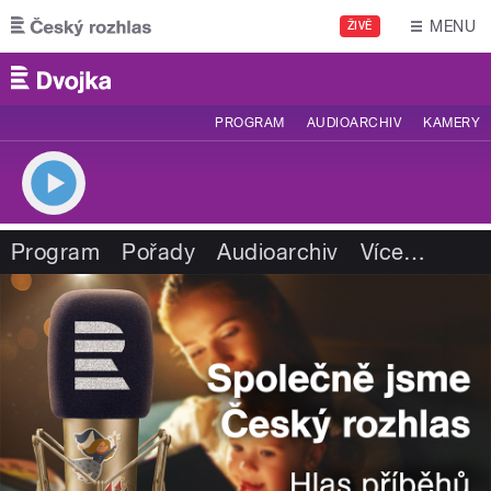
Přejít k hlavnímu obsahu
MENU
ŽIVĚ
PROGRAM
AUDIOARCHIV
KAMERY
Program
Pořady
Audioarchiv
Více
…