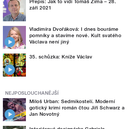
Přepis: Jak to vidí Tomáš Zima – 28.
září 2021
Vladimíra Dvořáková: I dnes bouráme
pomníky a stavíme nové. Kult svatého
Václava není jiný
35. schůzka: Kníže Václav
NEJPOSLOUCHANĚJŠÍ
Miloš Urban: Sedmikostelí. Moderní
gotický krimi román čtou Jiří Schwarz a
Jan Novotný
Interiérová designérka Gabriela