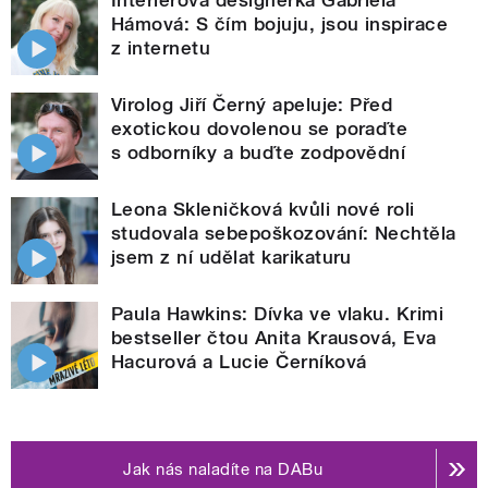
Hámová: S čím bojuju, jsou inspirace
z internetu
Virolog Jiří Černý apeluje: Před
exotickou dovolenou se poraďte
s odborníky a buďte zodpovědní
Leona Skleničková kvůli nové roli
studovala sebepoškozování: Nechtěla
jsem z ní udělat karikaturu
Paula Hawkins: Dívka ve vlaku. Krimi
bestseller čtou Anita Krausová, Eva
Hacurová a Lucie Černíková
Jak nás naladíte na DABu