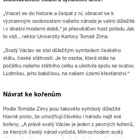
„
Vracet se do historie a čerpat z ní, obracet se k
významným osobnostem našeho národa je velmi důležité
i v dnešní moderní době,
“
je přesvědčen host pořadu Jak
to vidí... rektor Univerzity Karlovy Tomáš Zima.
„Svatý Václav se stal důležitým symbolem českého
státu, české státnosti. Je to osoba, která stála na
počátku našeho státního celku a ukotvila spolu se svatou
Ludmilou, jeho babičkou, na našem území křesťanství.“
Návrat ke kořenům
Podle Tomáše Zimy jsou takovéto symboly důležité
hlavně proto, že umožňují člověku i národu najít své
kořeny.
„
A právě svatý Václav je jeden z pevných kořenů,
ze kterých český národ vyrůstá. Mimochodem svatý