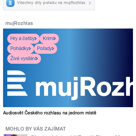
Všechny díly pořadu na mujRozhlas
mujRozhlas
Hry a četby
Krimi
Pohádky
Pořady
Živé vysílání
Audiosvět Českého rozhlasu na jednom místě
MOHLO BY VÁS ZAJÍMAT