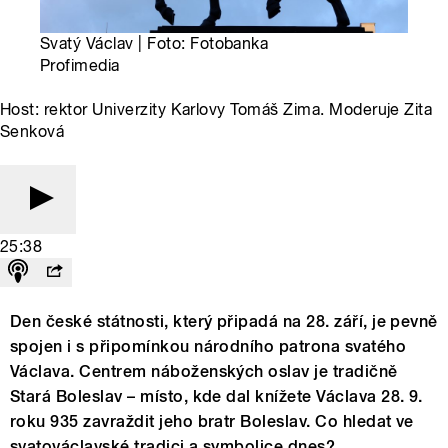
Svatý Václav | Foto: Fotobanka
Profimedia
Host: rektor Univerzity Karlovy Tomáš Zima. Moderuje Zita
Senková
25:38
Den české státnosti, který připadá na 28. září, je pevně
spojen i s připomínkou národního patrona svatého
Václava. Centrem náboženských oslav je tradičně
Stará Boleslav – místo, kde dal knížete Václava 28. 9.
roku 935 zavraždit jeho bratr Boleslav. Co hledat ve
svatováclavské tradici a symbolice dnes?