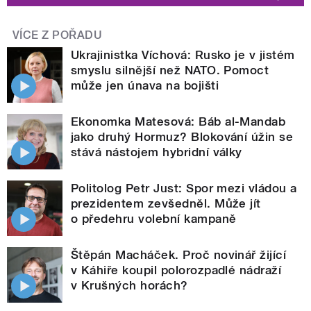
VÍCE Z POŘADU
Ukrajinistka Víchová: Rusko je v jistém
smyslu silnější než NATO. Pomoct
může jen únava na bojišti
Ekonomka Matesová: Báb al-Mandab
jako druhý Hormuz? Blokování úžin se
stává nástojem hybridní války
Politolog Petr Just: Spor mezi vládou a
prezidentem zevšedněl. Může jít
o předehru volební kampaně
Štěpán Macháček. Proč novinář žijící
v Káhiře koupil polorozpadlé nádraží
v Krušných horách?