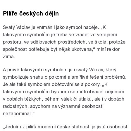
Pilíře českých dějin
Svatý Václav je vnímán i jako symbol naděje.
„
K
takovýmto symbolům je třeba se vracet ve veřejném
prostoru, ve sdělovacích prostředcích, ve škole, protože
společnost potřebuje být nějak ukotvena,
“
míní rektor
Zima.
A právě takovýmto symbolem
je i svatý Václav, který
symbolizuje snahu o pokorné a smířlivé řešení problémů.
Je ale také symbolem obětování se a pokory.
„
K
takovýmto symbolům bychom se měli obracet nejenom
v dobách těžkých, během válek či útlaku, ale i v dobách
radostných, abychom na významné osobnosti
nezapomínali.
“
„
Jedním z pilířů moderní české státnosti je jistě osobnost