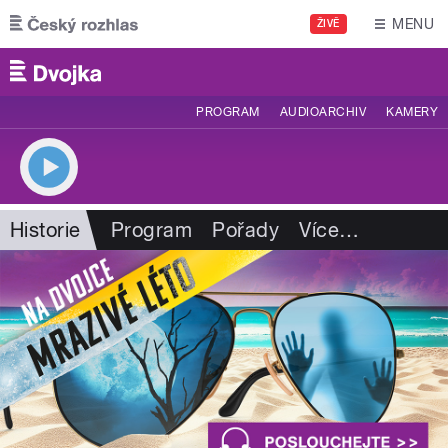
Přejít k hlavnímu obsahu
MENU
ŽIVĚ
PROGRAM
AUDIOARCHIV
KAMERY
Historie
Program
Pořady
Více
…