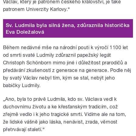
Václav, který je patronem českého království, je také
patronem Univerzity Karlovy.
“
Sv. Ludmila byla silná žena, zdůraznila historička
Eva Doležalová
Během nedávné mše na národní pouti
k výročí 1100 let
od smrti svaté Ludmily zdůraznil
papežský legát
Christoph Schönborn mimo jiné i důležitost prarodičů a
předávání zkušeností z generace na generace. Podle něj
by svatý Václav nebyl tím, kým se stal, nebýt jeho
babičky Ludmily.
„
Ano, byla to právě Ludmila, kdo sv. Václava vedl k
duchovnímu životu a ke křesťanským tradicím, což
zřejmě vedlo i k jeho tragické smrti. Vidíme ale na tom,
že lidské vášně jako láska, nenávist, zrada, věrnost
přetrvávají staletí.
“