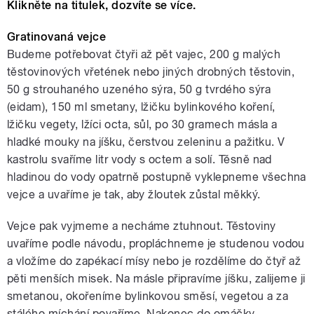
Klikněte na titulek, dozvíte se více.
Gratinovaná vejce
Budeme potřebovat čtyři až pět vajec, 200 g malých
těstovinových vřetének nebo jiných drobných těstovin,
50 g strouhaného uzeného sýra, 50 g tvrdého sýra
(eidam), 150 ml smetany, lžičku bylinkového koření,
lžičku vegety, lžíci octa, sůl, po 30 gramech másla a
hladké mouky na jíšku, čerstvou zeleninu a pažitku. V
kastrolu svaříme litr vody s octem a solí. Těsně nad
hladinou do vody opatrně postupně vyklepneme všechna
vejce a uvaříme je tak, aby žloutek zůstal měkký.
Vejce pak vyjmeme a necháme ztuhnout. Těstoviny
uvaříme podle návodu, propláchneme je studenou vodou
a vložíme do zapékací mísy nebo je rozdělíme do čtyř až
pěti menších misek. Na másle připravíme jíšku, zalijeme ji
smetanou, okořeníme bylinkovou směsí, vegetou a za
stálého míchání povaříme. Nakonec do omáčky