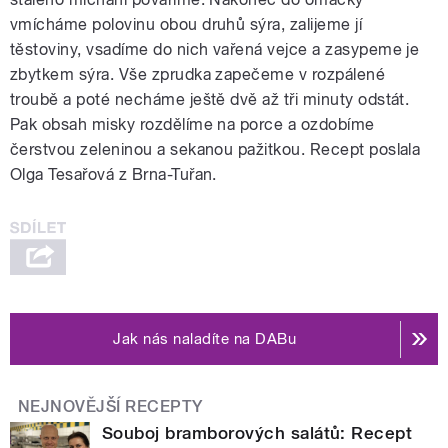
vmícháme polovinu obou druhů sýra, zalijeme jí
těstoviny, vsadíme do nich vařená vejce a zasypeme je
zbytkem sýra. Vše zprudka zapečeme v rozpálené
troubě a poté necháme ještě dvě až tři minuty odstát.
Pak obsah misky rozdělíme na porce a ozdobíme
čerstvou zeleninou a sekanou pažitkou. Recept poslala
Olga Tesařová z Brna-Tuřan.
Jak nás naladíte na DABu
NEJNOVĚJŠÍ RECEPTY
Souboj bramborových salátů: Recept