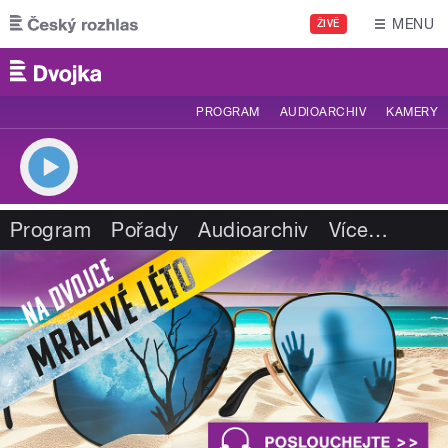
Přejít k hlavnímu obsahu
MENU
ŽIVĚ
PROGRAM
AUDIOARCHIV
KAMERY
Program
Pořady
Audioarchiv
Více
…