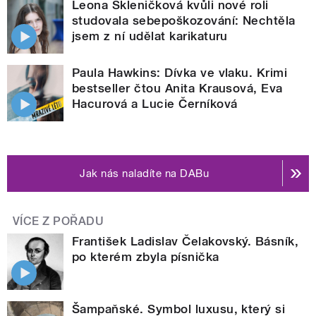
Leona Skleničková kvůli nové roli
studovala sebepoškozování: Nechtěla
jsem z ní udělat karikaturu
Paula Hawkins: Dívka ve vlaku. Krimi
bestseller čtou Anita Krausová, Eva
Hacurová a Lucie Černíková
Jak nás naladíte na DABu
VÍCE Z POŘADU
František Ladislav Čelakovský. Básník,
po kterém zbyla písnička
Šampaňské. Symbol luxusu, který si