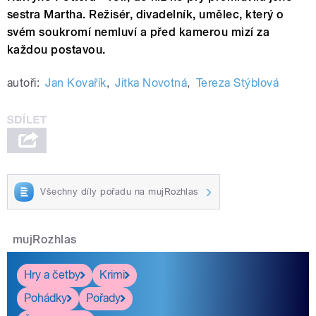
sestra Martha. Režisér, divadelník, umělec, který o
svém soukromí nemluví a před kamerou mizí za
každou postavou.
autoři:
Jan Kovařík
,
Jitka Novotná
,
Tereza Stýblová
Všechny díly pořadu na mujRozhlas
mujRozhlas
Hry a četby
Krimi
Pohádky
Pořady