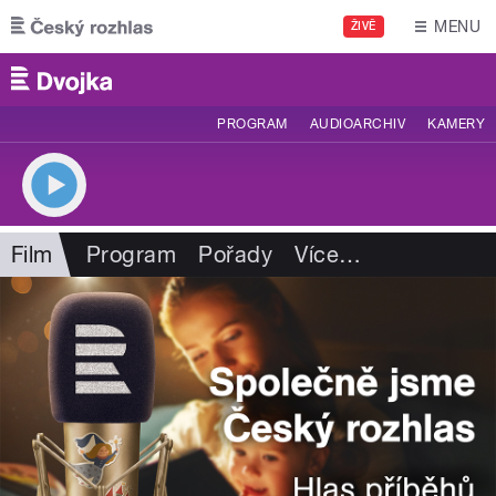
Přejít k hlavnímu obsahu
MENU
ŽIVĚ
PROGRAM
AUDIOARCHIV
KAMERY
Film
Program
Pořady
Více
…