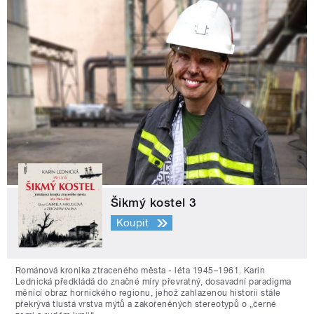
Šikmý kostel 3
Koupit
Románová kronika ztraceného města - léta 1945–1961. Karin
Lednická předkládá do značné míry převratný, dosavadní paradigma
měnící obraz hornického regionu, jehož zahlazenou historii stále
překrývá tlustá vrstva mýtů a zakořeněných stereotypů o „černé