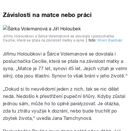
Závislosti na matce nebo práci
Jiřímu Holoubkovi a Šárce Volemanové se dovolala i posluchačka
Cecílie, která se ptala na závislost matky a syna
|
foto:
Khalil Baalbaki
Jiřímu Holoubkovi a Šárce Volemanové se dovolala i
posluchačka Cecílie, která se ptala na závislost matky a
syna. „Matce je 77 let, synovi 45 let. Jejich vztah je velmi
silný, oba jsou šťastni. Synovi to však brání v jeho životě.“
„Dokud si to neuvědomí jeden z nich, tak se nic dělat
nedá. Nedošlo k přestřižení pupeční šňůry. Kdyby zůstal
jednou sám, může ho to úplně paralyzovat. Je otázka,
zda tu ztrátu využije k dozrání, nebo bude truchlit po
zbytek života,“ uvedla Jana Tamchynová.