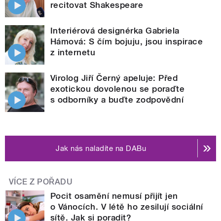
recitovat Shakespeare
Interiérová designérka Gabriela
Hámová: S čím bojuju, jsou inspirace
z internetu
Virolog Jiří Černý apeluje: Před
exotickou dovolenou se poraďte
s odborníky a buďte zodpovědní
Jak nás naladíte na DABu
VÍCE Z POŘADU
Pocit osamění nemusí přijít jen
o Vánocích. V létě ho zesilují sociální
sítě. Jak si poradit?