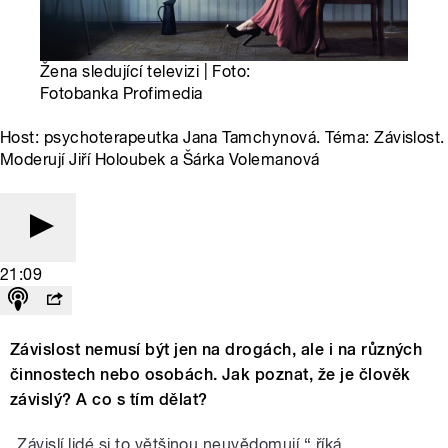
Žena sledující televizi | Foto:
Fotobanka Profimedia
Host: psychoterapeutka Jana Tamchynová. Téma: Závislost.
Moderují Jiří Holoubek a Šárka Volemanová
21:09
Závislost nemusí být jen na drogách, ale i na různých
činnostech nebo osobách. Jak poznat, že je člověk
závislý? A co s tím dělat?
„Závislí lidé si to většinou neuvědomují,“ říká