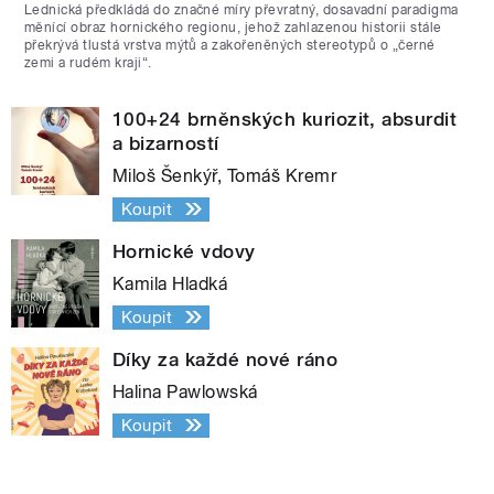
Lednická předkládá do značné míry převratný, dosavadní paradigma
měnící obraz hornického regionu, jehož zahlazenou historii stále
překrývá tlustá vrstva mýtů a zakořeněných stereotypů o „černé
zemi a rudém kraji“.
100+24 brněnských kuriozit, absurdit
a bizarností
Miloš Šenkýř, Tomáš Kremr
Koupit
Hornické vdovy
Kamila Hladká
Koupit
Díky za každé nové ráno
Halina Pawlowská
Koupit