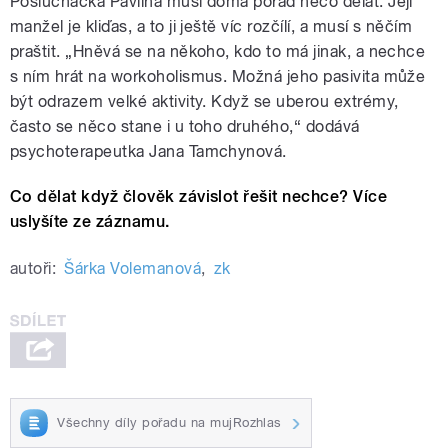
Posluchačka Pavlína musí doma pořád něco dělat. Její
manžel je kliďas, a to ji ještě víc rozčílí, a musí s něčím
praštit. „Hněvá se na někoho, kdo to má jinak, a nechce
s ním hrát na workoholismus. Možná jeho pasivita může
být odrazem velké aktivity. Když se uberou extrémy,
často se něco stane i u toho druhého,“ dodává
psychoterapeutka Jana Tamchynová.
Co dělat když člověk závislot řešit nechce? Více
uslyšíte ze záznamu.
autoři:
Šárka Volemanová
,
zk
Všechny díly pořadu na mujRozhlas