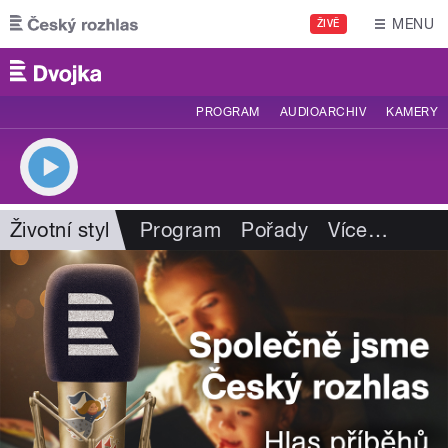
Přejít k hlavnímu obsahu
MENU
ŽIVĚ
PROGRAM
AUDIOARCHIV
KAMERY
Životní styl
Program
Pořady
Více
…