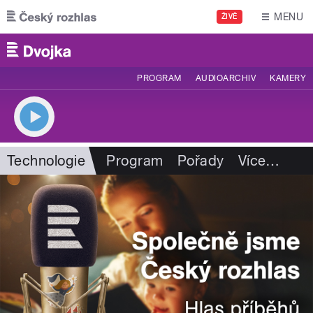
Přejít k hlavnímu obsahu
MENU
ŽIVĚ
PROGRAM
AUDIOARCHIV
KAMERY
Technologie
Program
Pořady
Více
…