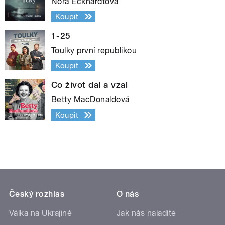
Nora Eckhardtová
Koupit
1-25
Toulky první republikou
Koupit
Co život dal a vzal
Betty MacDonaldová
Koupit
Český rozhlas
O nás
Válka na Ukrajině
Jak nás naladíte