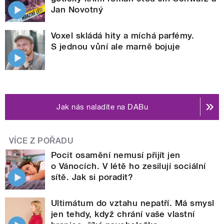
Jan Novotný
Voxel skládá hity a míchá parfémy.
S jednou vůní ale marně bojuje
Jak nás naladíte na DABu
VÍCE Z POŘADU
Pocit osamění nemusí přijít jen
o Vánocích. V létě ho zesilují sociální
sítě. Jak si poradit?
Ultimátum do vztahu nepatří. Má smysl
jen tehdy, když chrání vaše vlastní