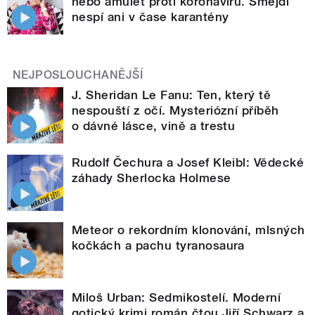
nebo amulet proti koronaviru. Šmejdi
nespí ani v čase karantény
NEJPOSLOUCHANĚJŠÍ
J. Sheridan Le Fanu: Ten, který tě
nespouští z očí. Mysteriózní příběh
o dávné lásce, vině a trestu
Rudolf Čechura a Josef Kleibl: Vědecké
záhady Sherlocka Holmese
Meteor o rekordním klonování, mlsných
kočkách a pachu tyranosaura
Miloš Urban: Sedmikostelí. Moderní
gotický krimi román čtou Jiří Schwarz a