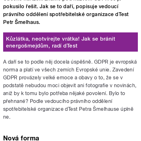
pokusilo řešit. Jak se to daří, popisuje vedoucí
právního oddělení spotřebitelské organizace dTest
Petr Šmelhaus.
Kůzlátka, neotvírejte vrátka! Jak se bránit
energošmejdům, radí dTest
A daří se to podle něj docela úspěšně. GDPR je evropská
norma a platí ve všech zemích Evropské unie. Zavedení
GDPR provázely velké emoce a obavy o to, že se v
podstatě nebudou moci objevit ani fotografie v novinách,
aniž by k tomu bylo potřeba nějaké povolení. Bylo to
přehnané? Podle vedoucího právního oddělení
spotřebitelské organizace dTest Petra Šmelhause úplně
ne.
Nová forma