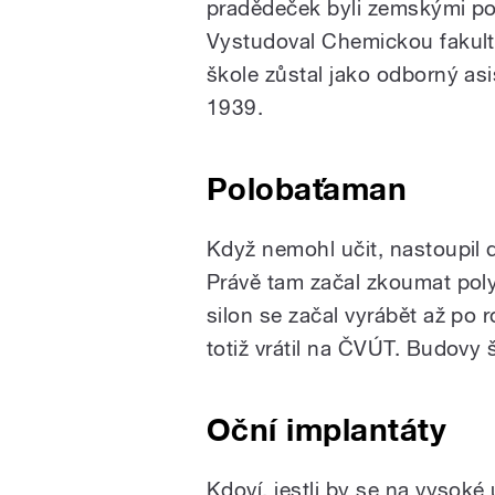
pradědeček byli zemskými pos
Vystudoval Chemickou fakul
škole zůstal jako odborný asi
1939.
Polobaťaman
Když nemohl učit, nastoupil
Právě tam začal zkoumat poly
silon se začal vyrábět až po
totiž vrátil na ČVÚT. Budovy 
Oční implantáty
Kdoví, jestli by se na vysoké