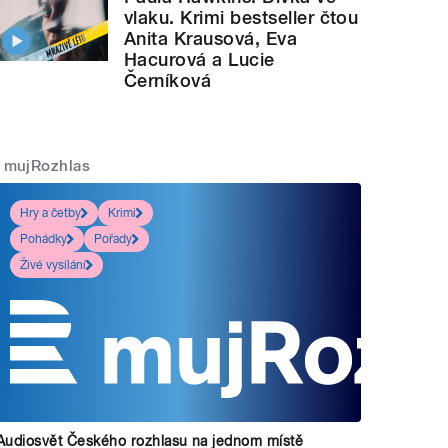
vlaku. Krimi bestseller čtou
Anita Krausová, Eva
Hacurová a Lucie
Černíková
mujRozhlas
Hry a četby
Krimi
Pohádky
Pořady
Živé vysílání
Audiosvět Českého rozhlasu na jednom místě