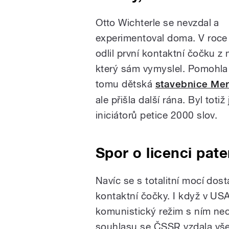
Otto Wichterle se nevzdal a
experimentoval doma. V roc
odlil první kontaktní čočku z 
který sám vymyslel. Pomohla
tomu dětská
stavebnice Mer
ale přišla další rána. Byl totiž
iniciátorů petice 2000 slov.
Spor o licenci pat
Navíc se s totalitní mocí dost
kontaktní čočky. I když v USA
komunistický režim s ním nec
souhlasu se ČSSR vzdala všec