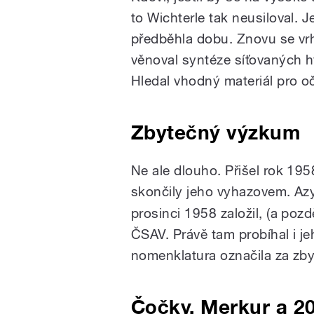
to Wichterle tak neusiloval.
předběhla dobu. Znovu se vr
věnoval syntéze síťovaných hy
Hledal vhodný materiál pro oč
Zbytečný výzkum
Ne ale dlouho. Přišel rok 195
skončily jeho vyhazovem. Azyl
prosinci 1958 založil, (a poz
ČSAV. Právě tam probíhal i je
nomenklatura označila za zby
Čočky, Merkur a 20