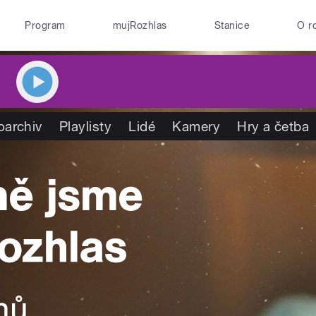
Program
mujRozhlas
Stanice
O r
oarchiv
Playlisty
Lidé
Kamery
Hry a četba