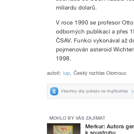
miliardu dolarů.
V roce 1990 se profesor Otto
odborných publikací a přes 1
ČSAV. Funkci vykonával až d
pojmenován asteroid Wichterl
1998.
autoři:
lup
,
Český rozhlas Olomouc
Všechny díly pořadu na mujRozhlas
MOHLO BY VÁS ZAJÍMAT
Merkur: Autora gen
k soustruhu