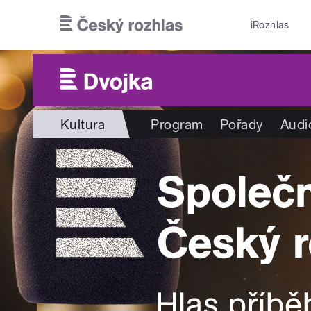
Přejít k hlavnímu obsahu
iRozhlas
Kultura
Program
Pořady
Audi