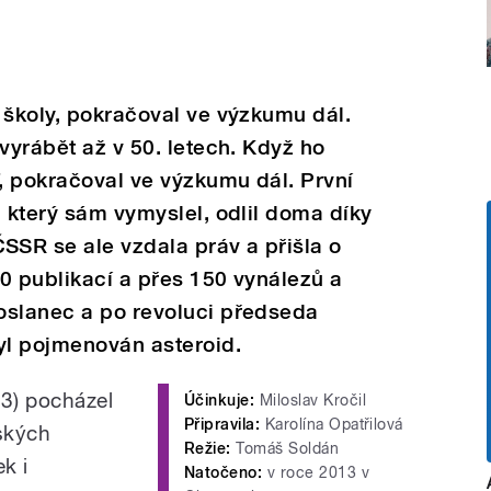
 školy, pokračoval ve výzkumu dál.
vyrábět až v 50. letech. Když ho
, pokračoval ve výzkumu dál. První
, který sám vymyslel, odlil doma díky
ČSSR se ale vzdala práv a přišla o
0 publikací a přes 150 vynálezů a
oslanec a po revoluci předseda
l pojmenován asteroid.
13) pocházel
Účinkuje:
Miloslav Kročil
Připravila:
Karolína Opatřilová
ských
Režie:
Tomáš Soldán
k i
Natočeno:
v roce 2013 v