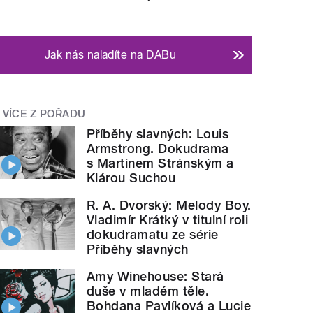
Jak nás naladíte na DABu
VÍCE Z POŘADU
Příběhy slavných: Louis
Armstrong. Dokudrama
s Martinem Stránským a
Klárou Suchou
R. A. Dvorský: Melody Boy.
Vladimír Krátký v titulní roli
dokudramatu ze série
Příběhy slavných
Amy Winehouse: Stará
duše v mladém těle.
Bohdana Pavlíková a Lucie