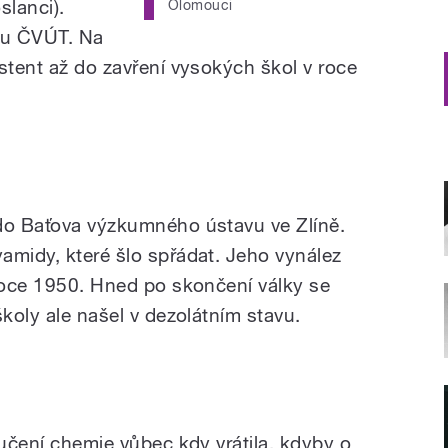
lanci).
Olomouci
tu ČVÚT. Na
stent až do zavření vysokých škol v roce
 do Baťova výzkumného ústavu ve Zlíně.
amidy, které šlo spřádat. Jeho vynález
 roce 1950. Hned po skončení války se
školy ale našel v dezolátním stavu.
 učení chemie vůbec kdy vrátila, kdyby o