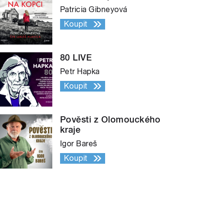
Patricia Gibneyová
Koupit
80 LIVE
Petr Hapka
Koupit
Pověsti z Olomouckého
kraje
Igor Bareš
Koupit