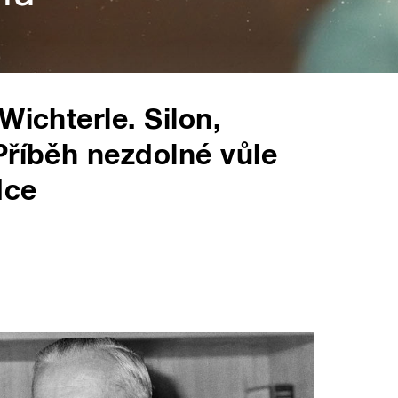
Wichterle. Silon,
Příběh nezdolné vůle
dce