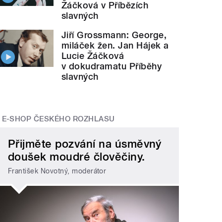
Žáčková v Příbězích
slavných
Jiří Grossmann: George,
miláček žen. Jan Hájek a
Lucie Žáčková
v dokudramatu Příběhy
slavných
E-SHOP ČESKÉHO ROZHLASU
Přijměte pozvání na úsměvný
doušek moudré člověčiny.
František Novotný, moderátor