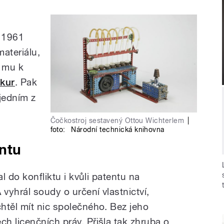
e 1961
materiálu,
 mu k
kur
. Pak
 jedním z
Čočkostroj sestavený Ottou Wichterlem
|
foto:
Národní technická knihovna
entu
al do konfliktu i kvůli patentu na
 vyhrál soudy o určení vlastnictví,
htěl mít nic společného. Bez jeho
h licenčních práv. Přišla tak zhruba o