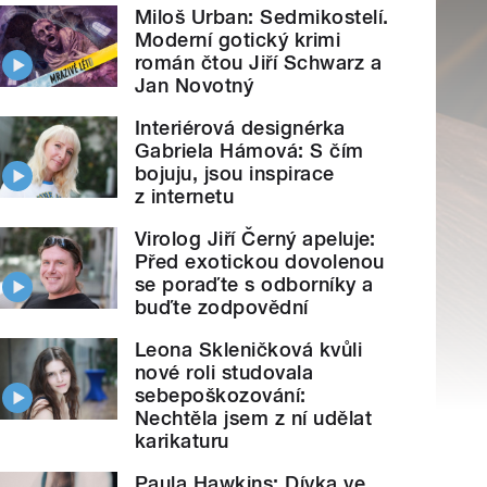
Miloš Urban: Sedmikostelí.
Moderní gotický krimi
román čtou Jiří Schwarz a
Jan Novotný
Interiérová designérka
Gabriela Hámová: S čím
bojuju, jsou inspirace
z internetu
Virolog Jiří Černý apeluje:
Před exotickou dovolenou
se poraďte s odborníky a
buďte zodpovědní
Leona Skleničková kvůli
nové roli studovala
sebepoškozování:
Nechtěla jsem z ní udělat
karikaturu
Paula Hawkins: Dívka ve