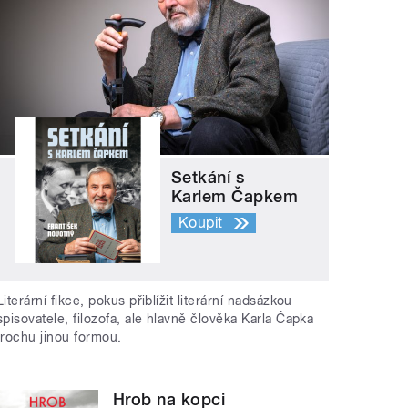
Setkání s
Karlem Čapkem
Koupit
Literární fikce, pokus přiblížit literární nadsázkou
spisovatele, filozofa, ale hlavně člověka Karla Čapka
trochu jinou formou.
Hrob na kopci