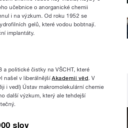
 Jeho učebnice o anorganické chemii
hnul i na výzkum. Od roku 1952 se
drofilních gelů, které vodou bobtnají.
ní implantáty.
8 a politické čistky na VŠCHT, které
 našel v liberálnější
Akademii věd
. V
ději i vedl) Ústav makromolekulární chemie
ho další výzkum, který ale tehdejší
tečný.
00 slov