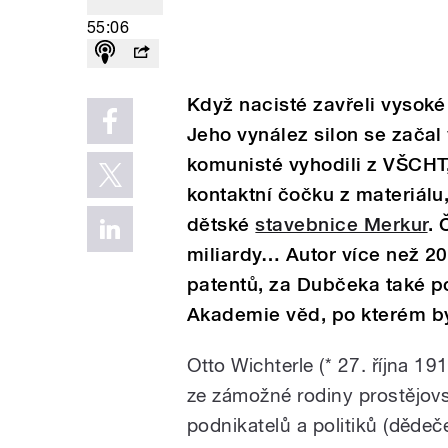
55:06
Když nacisté zavřeli vysoké
Jeho vynález silon se začal 
komunisté vyhodili z VŠCHT
kontaktní čočku z materiálu
dětské
stavebnice Merkur
. 
miliardy… Autor více než 20
patentů, za Dubčeka také p
Akademie věd, po kterém by
Otto Wichterle (* 27. října 19
ze zámožné rodiny prostějov
podnikatelů a politiků (dědeče