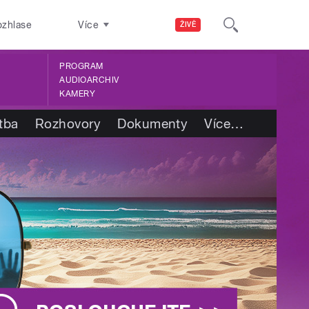
ozhlase
Více
ŽIVĚ
PROGRAM
AUDIOARCHIV
KAMERY
tba
Rozhovory
Dokumenty
Více
…