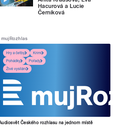
Hacurová a Lucie
Černíková
mujRozhlas
Hry a četby
Krimi
Pohádky
Pořady
Živé vysílání
Audiosvět Českého rozhlasu na jednom místě