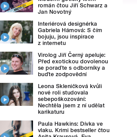
román čtou Jiří Schwarz a
Jan Novotný
Interiérová designérka
Gabriela Hámová: S čím
bojuju, jsou inspirace
z internetu
Virolog Jiří Černý apeluje:
Před exotickou dovolenou
se poraďte s odborníky a
buďte zodpovědní
Leona Skleničková kvůli
nové roli studovala
sebepoškozování:
Nechtěla jsem z ní udělat
karikaturu
Paula Hawkins: Dívka ve
vlaku. Krimi bestseller čtou
Anita Krausová, Eva