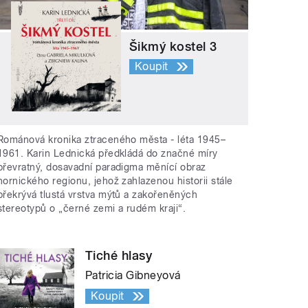
Šikmý kostel 3
Koupit
Románová kronika ztraceného města - léta 1945–
1961. Karin Lednická předkládá do značné míry
převratný, dosavadní paradigma měnící obraz
hornického regionu, jehož zahlazenou historii stále
překrývá tlustá vrstva mýtů a zakořeněných
stereotypů o „černé zemi a rudém kraji“.
Tiché hlasy
Patricia Gibneyová
Koupit