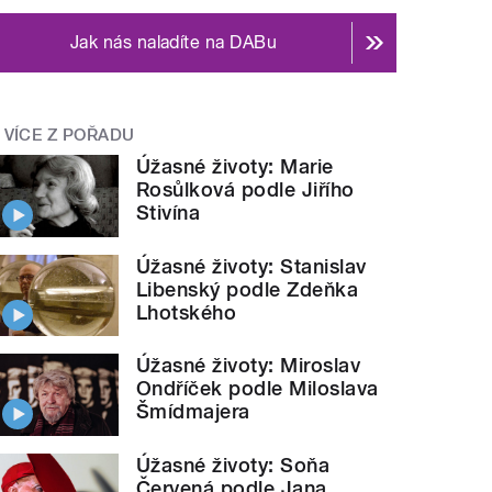
Jak nás naladíte na DABu
VÍCE Z POŘADU
Úžasné životy: Marie
Rosůlková podle Jiřího
Stivína
Úžasné životy: Stanislav
Libenský podle Zdeňka
Lhotského
Úžasné životy: Miroslav
Ondříček podle Miloslava
Šmídmajera
Úžasné životy: Soňa
Červená podle Jana