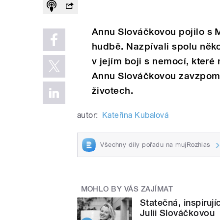
Annu Slováčkovou pojilo s M
hudbě. Nazpívali spolu někol
v jejím boji s nemocí, kte
Annu Slováčkovou zavzpomí
životech.
autor:
Kateřina Kubalová
Všechny díly pořadu na mujRozhlas
MOHLO BY VÁS ZAJÍMAT
Statečná, inspiru
Julii Slováčkovou