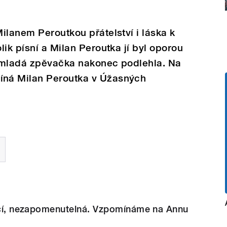
ilanem Peroutkou přátelství i láska k
ik písní a Milan Peroutka jí byl oporou
ré mladá zpěvačka nakonec podlehla. Na
ná Milan Peroutka v Úžasných
jící, nezapomenutelná. Vzpomínáme na Annu