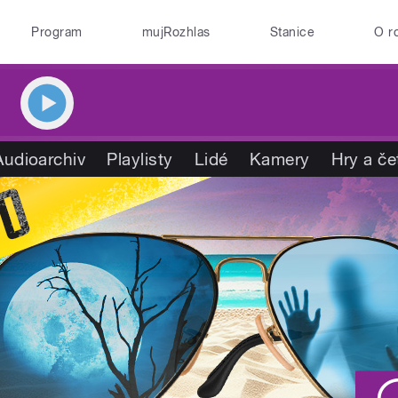
Program
mujRozhlas
Stanice
O r
Audioarchiv
Playlisty
Lidé
Kamery
Hry a če