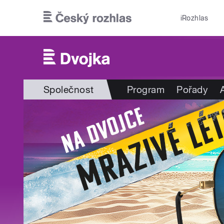
Přejít k hlavnímu obsahu
iRozhlas
Společnost
Program
Pořady