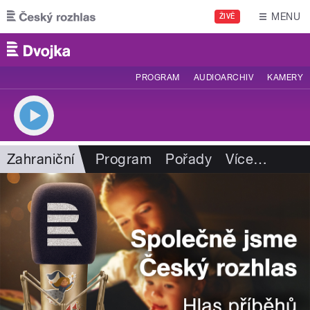
Přejít k hlavnímu obsahu
MENU
ŽIVĚ
PROGRAM
AUDIOARCHIV
KAMERY
Zahraniční
Program
Pořady
Více
…