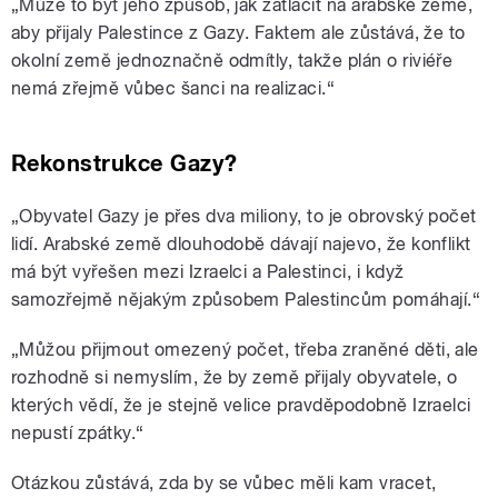
„Může to být jeho způsob, jak zatlačit na arabské země,
aby přijaly Palestince z Gazy. Faktem ale zůstává, že to
okolní země jednoznačně odmítly, takže plán o riviéře
nemá zřejmě vůbec šanci na realizaci.“
Rekonstrukce Gazy?
„Obyvatel Gazy je přes dva miliony, to je obrovský počet
lidí. Arabské země dlouhodobě dávají najevo, že konflikt
má být vyřešen mezi Izraelci a Palestinci, i když
samozřejmě nějakým způsobem Palestincům pomáhají.“
„Můžou přijmout omezený počet, třeba zraněné děti, ale
rozhodně si nemyslím, že by země přijaly obyvatele, o
kterých vědí, že je stejně velice pravděpodobně Izraelci
nepustí zpátky.“
Otázkou zůstává, zda by se vůbec měli kam vracet,