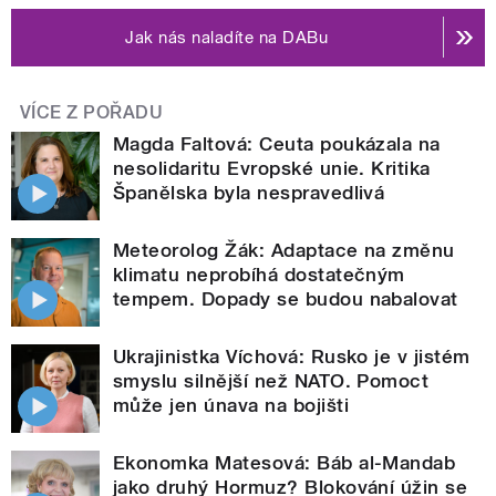
Jak nás naladíte na DABu
VÍCE Z POŘADU
Magda Faltová: Ceuta poukázala na
nesolidaritu Evropské unie. Kritika
Španělska byla nespravedlivá
Meteorolog Žák: Adaptace na změnu
klimatu neprobíhá dostatečným
tempem. Dopady se budou nabalovat
Ukrajinistka Víchová: Rusko je v jistém
smyslu silnější než NATO. Pomoct
může jen únava na bojišti
Ekonomka Matesová: Báb al-Mandab
jako druhý Hormuz? Blokování úžin se