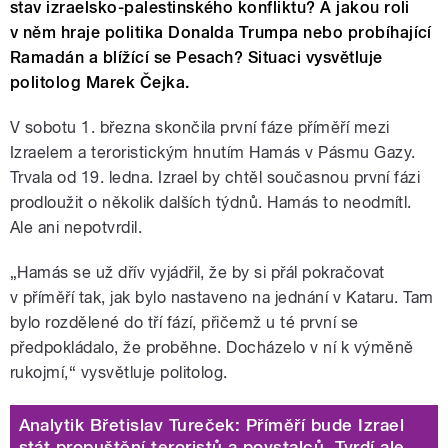
stav izraelsko-palestinského konfliktu? A jakou roli
v něm hraje politika Donalda Trumpa nebo probíhající
Ramadán a blížící se Pesach? Situaci vysvětluje
politolog Marek Čejka.
V sobotu 1. března skončila první fáze příměří mezi
Izraelem a teroristickým hnutím Hamás v Pásmu Gazy.
Trvala od 19. ledna. Izrael by chtěl současnou první fázi
prodloužit o několik dalších týdnů. Hamás to neodmítl.
Ale ani nepotvrdil.
„Hamás se už dřív vyjádřil, že by si přál pokračovat
v příměří tak, jak bylo nastaveno na jednání v Kataru. Tam
bylo rozdělené do tří fází, přičemž u té první se
předpokládalo, že proběhne. Docházelo v ní k výměně
rukojmí,“ vysvětluje politolog.
Analytik Břetislav Tureček: Příměří bude Izrael
stát propuštění teroristů a povstalců. Tvrdí ale,