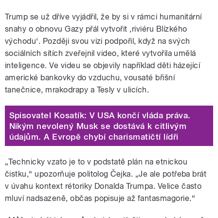
Trump se už dříve vyjádřil, že by si v rámci humanitární
snahy o obnovu Gazy přál vytvořit ‚riviéru Blízkého
východu‘. Později svou vizi podpořil, když na svých
sociálních sítích zveřejnil video, které vytvořila umělá
inteligence. Ve videu se objevily například děti házející
americké bankovky do vzduchu, vousaté břišní
tanečnice, mrakodrapy a Tesly v ulicích.
Spisovatel Kosatík: V USA končí vláda práva.
Nikým nevolený Musk se dostává k citlivým
údajům. A Evropě chybí charismatičtí lídři
„Technicky vzato je to v podstatě plán na etnickou
čistku,“ upozorňuje politolog Čejka. „Je ale potřeba brát
v úvahu kontext rétoriky Donalda Trumpa. Velice často
mluví nadsazeně, občas popisuje až fantasmagorie.“