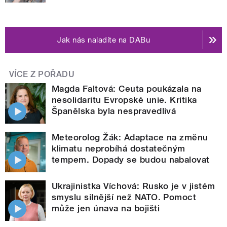
Jak nás naladíte na DABu
VÍCE Z POŘADU
Magda Faltová: Ceuta poukázala na
nesolidaritu Evropské unie. Kritika
Španělska byla nespravedlivá
Meteorolog Žák: Adaptace na změnu
klimatu neprobíhá dostatečným
tempem. Dopady se budou nabalovat
Ukrajinistka Víchová: Rusko je v jistém
smyslu silnější než NATO. Pomoct
může jen únava na bojišti