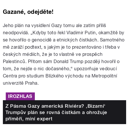
Gazané, odejděte!
Jeho plán na vysídlení Gazy tomu ale zatím příliš
neodpovídá. „Kdyby toto řekl Vladimir Putin, okamžitě by
se hovořilo o genocidě a etnických čistkách. Samotného
mě zaráží podtext, s jakým je to prezentováno i třeba v
českých médiích, že je to vlastně ve prospěch
Palestinců. Přitom sám Donald Trump později hovořil o
tom, že nejde o nic dočasného,“ upozorňuje vedoucí
Centra pro studium Blízkého východu na Metropolitní
univerzitě Praha.
IROZHLAS
Z Pásma Gazy americká Riviéra? ‚Bizarní‘
Trumpův plán se rovná čistkám a ohrožuje
příměří, míní expert