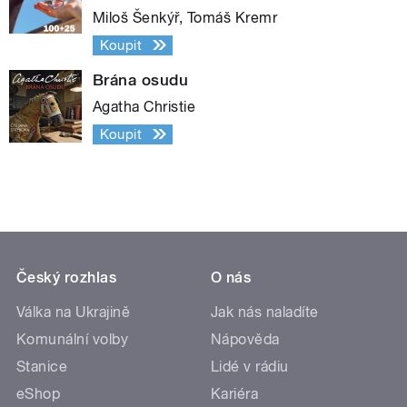
Miloš Šenkýř, Tomáš Kremr
Koupit
Brána osudu
Agatha Christie
Koupit
Český rozhlas
O nás
Válka na Ukrajině
Jak nás naladíte
Komunální volby
Nápověda
Stanice
Lidé v rádiu
eShop
Kariéra