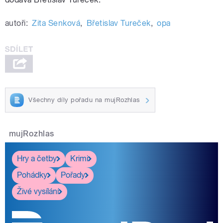
autoři:
Zita Senková
,
Břetislav Tureček
,
opa
Všechny díly pořadu na mujRozhlas
mujRozhlas
Hry a četby
Krimi
Pohádky
Pořady
Živé vysílání