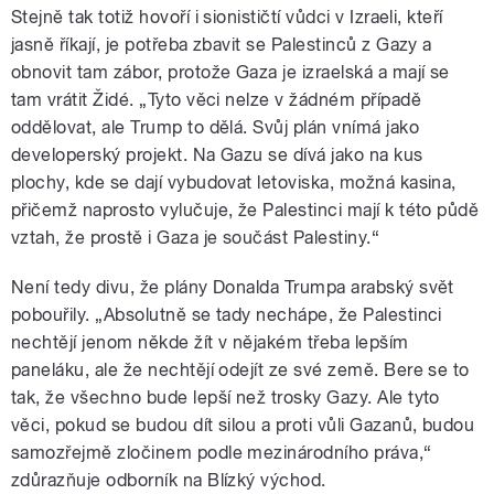
Stejně tak totiž hovoří i sionističtí vůdci v Izraeli, kteří
jasně říkají, je potřeba zbavit se Palestinců z Gazy a
obnovit tam zábor, protože Gaza je izraelská a mají se
tam vrátit Židé. „Tyto věci nelze v žádném případě
oddělovat, ale Trump to dělá. Svůj plán vnímá jako
developerský projekt. Na Gazu se dívá jako na kus
plochy, kde se dají vybudovat letoviska, možná kasina,
přičemž naprosto vylučuje, že Palestinci mají k této půdě
vztah, že prostě i Gaza je součást Palestiny.“
Není tedy divu, že plány Donalda Trumpa arabský svět
pobouřily. „Absolutně se tady nechápe, že Palestinci
nechtějí jenom někde žít v nějakém třeba lepším
paneláku, ale že nechtějí odejít ze své země. Bere se to
tak, že všechno bude lepší než trosky Gazy. Ale tyto
věci, pokud se budou dít silou a proti vůli Gazanů, budou
samozřejmě zločinem podle mezinárodního práva,“
zdůrazňuje odborník na Blízký východ.