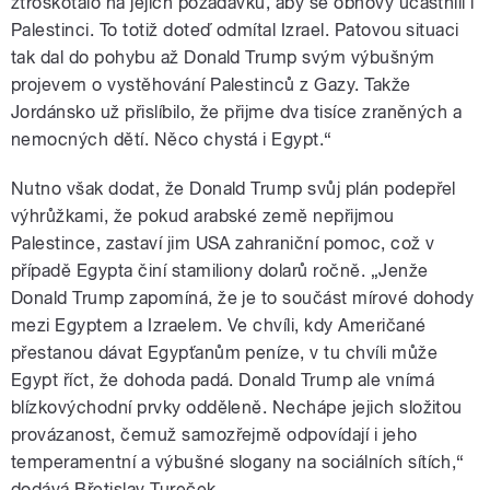
ztroskotalo na jejich požadavku, aby se obnovy účastnili i
Palestinci. To totiž doteď odmítal Izrael. Patovou situaci
tak dal do pohybu až Donald Trump svým výbušným
projevem o vystěhování Palestinců z Gazy. Takže
Jordánsko už přislíbilo, že přijme dva tisíce zraněných a
nemocných dětí. Něco chystá i Egypt.“
Nutno však dodat, že Donald Trump svůj plán podepřel
výhrůžkami, že pokud arabské země nepřijmou
Palestince, zastaví jim USA zahraniční pomoc, což v
případě Egypta činí stamiliony dolarů ročně. „Jenže
Donald Trump zapomíná, že je to součást mírové dohody
mezi Egyptem a Izraelem. Ve chvíli, kdy Američané
přestanou dávat Egypťanům peníze, v tu chvíli může
Egypt říct, že dohoda padá. Donald Trump ale vnímá
blízkovýchodní prvky odděleně. Nechápe jejich složitou
provázanost, čemuž samozřejmě odpovídají i jeho
temperamentní a výbušné slogany na sociálních sítích,“
dodává Břetislav Tureček.