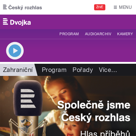
Přejít k hlavnímu obsahu
MENU
ŽIVĚ
PROGRAM
AUDIOARCHIV
KAMERY
Zahraniční
Program
Pořady
Více
…