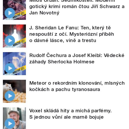
gotický krimi román čtou Jiří Schwarz a
Jan Novotný
J. Sheridan Le Fanu: Ten, který tě
nespouští z očí. Mysteriózní příběh
o dávné lásce, vině a trestu
Rudolf Čechura a Josef Kleibl: Vědecké
záhady Sherlocka Holmese
Meteor o rekordním klonování, mlsných
kočkách a pachu tyranosaura
Voxel skládá hity a míchá parfémy.
S jednou vůní ale marně bojuje