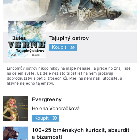
Tajuplný ostrov
Koupit
Lincolnův ostrov nikdo nikdy na mapě nenašel, a přece ho znají lidé
na celém světě. Už déle než sto třicet let na něm prožívají
dobrodružství s pěticí trosečníků, kteří na něm našli útočiště, a
hlavně nejedno tajemství.
Evergreeny
Helena Vondráčková
Koupit
100+25 brněnských kuriozit, absurdit
a bizarností