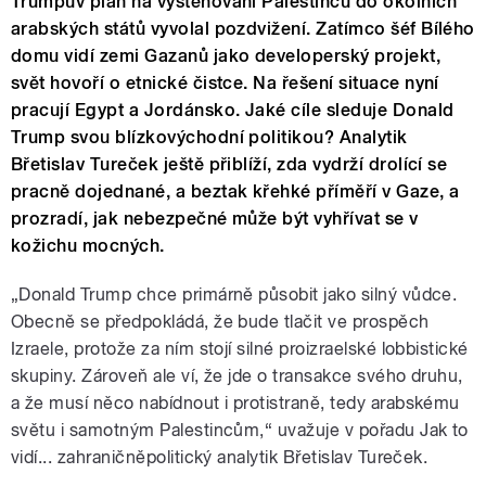
Trumpův plán na vystěhování Palestinců do okolních
arabských států vyvolal pozdvižení. Zatímco šéf Bílého
domu vidí zemi Gazanů jako developerský projekt,
svět hovoří o etnické čistce. Na řešení situace nyní
pracují Egypt a Jordánsko. Jaké cíle sleduje Donald
Trump svou blízkovýchodní politikou? Analytik
Břetislav Tureček ještě přiblíží, zda vydrží drolící se
pracně dojednané, a beztak křehké příměří v Gaze, a
prozradí, jak nebezpečné může být vyhřívat se v
kožichu mocných.
„Donald Trump chce primárně působit jako silný vůdce.
Obecně se předpokládá, že bude tlačit ve prospěch
Izraele, protože za ním stojí silné proizraelské lobbistické
skupiny. Zároveň ale ví, že jde o transakce svého druhu,
a že musí něco nabídnout i protistraně, tedy arabskému
světu i samotným Palestincům,“ uvažuje v pořadu Jak to
vidí... zahraničněpolitický analytik Břetislav Tureček.