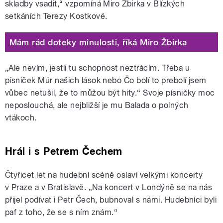
skladby vsadit,“ vzpomíná Miro Žbirka v Blízkých
setkáních Terezy Kostkové.
Mám rád doteky minulosti, říká Miro Žbirka
„Ale nevím, jestli tu schopnost neztrácím. Třeba u
písniček Múr našich lások nebo Čo bolí to prebolí jsem
vůbec netušil, že to můžou být hity.“ Svoje písničky moc
neposlouchá, ale nejbližší je mu Balada o polných
vtákoch.
Hrál i s Petrem Čechem
Čtyřicet let na hudební scéně oslaví velkými koncerty
v Praze a v Bratislavě. „Na koncert v Londýně se na nás
přijel podívat i Petr Čech, bubnoval s námi. Hudebníci byli
paf z toho, že se s ním znám.“