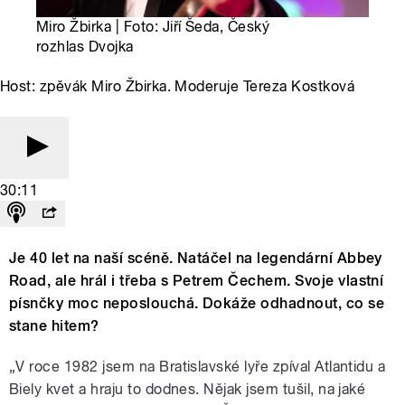
Miro Žbirka | Foto: Jiří Šeda, Český
rozhlas Dvojka
Host: zpěvák Miro Žbirka. Moderuje Tereza Kostková
30:11
Je 40 let na naší scéně. Natáčel na legendární Abbey
Road, ale hrál i třeba s Petrem Čechem. Svoje vlastní
písnčky moc neposlouchá. Dokáže odhadnout, co se
stane hitem?
„V roce 1982 jsem na Bratislavské lyře zpíval Atlantidu a
Biely kvet a hraju to dodnes. Nějak jsem tušil, na jaké