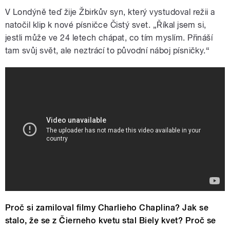
V Londýně teď žije Žbirkův syn, který vystudoval režii a
natočil klip k nové písničce Čistý svet. „Říkal jsem si,
jestli může ve 24 letech chápat, co tím myslím. Přináší
tam svůj svět, ale neztrácí to původní náboj písničky.“
Miro Žbirka - Čistý svet ft. Rachel
Sklenickova
Proč si zamiloval filmy Charlieho Chaplina? Jak se
stalo, že se z Čierneho kvetu stal Biely kvet? Proč se