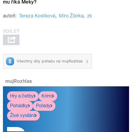
mu říká Meky?
autoři:
Tereza Kostková
,
Miro Žbirka
,
zk
Všechny díly pořadu na mujRozhlas
mujRozhlas
Hry a četby
Krimi
Pohádky
Pořady
Živé vysílání