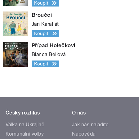
Koupit
Broučci
Jan Karafiát
Koupit
Případ Holečkovi
Bianca Bellová
Koupit
Český rozhlas
O nás
Válka na Ukrajině
Jak nás naladíte
Komunální volby
Nápověda