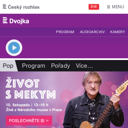
Přejít k hlavnímu obsahu
MENU
ŽIVĚ
PROGRAM
AUDIOARCHIV
KAMERY
Pop
Program
Pořady
Více
…