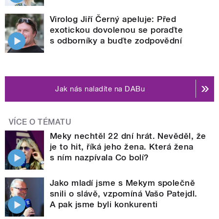
Virolog Jiří Černý apeluje: Před
exotickou dovolenou se poraďte
s odborníky a buďte zodpovědní
Jak nás naladíte na DABu
VÍCE O TÉMATU
Meky nechtěl 22 dní hrát. Nevěděl, že
je to hit, říká jeho žena. Která žena
s ním nazpívala Co bolí?
Jako mladí jsme s Mekym společně
snili o slávě, vzpomíná Vašo Patejdl.
A pak jsme byli konkurenti