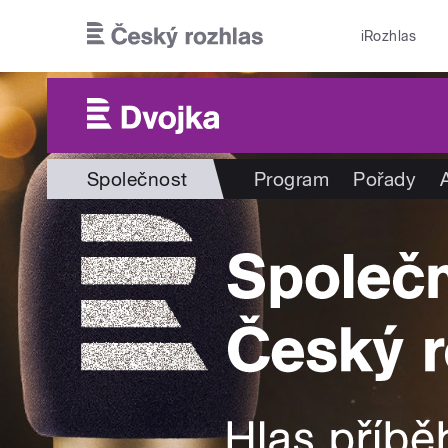
Přejít k hlavnímu obsahu
iRozhlas
Společnost
Program
Pořady