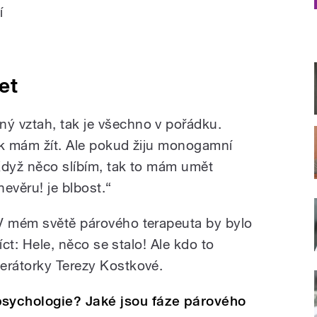
í
žet
ý vztah, tak je všechno v pořádku.
ak mám žít. Ale pokud žiju monogamní
Když něco slíbím, tak to mám umět
nevěru! je blbost.“
„V mém světě párového terapeuta by bylo
říct: Hele, něco se stalo! Ale kdo to
erátorky Terezy Kostkové.
sychologie? Jaké jsou fáze párového