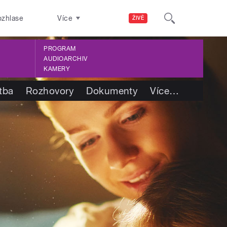
ozhlase
Více
ŽIVĚ
PROGRAM
AUDIOARCHIV
KAMERY
tba
Rozhovory
Dokumenty
Více
…