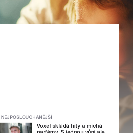
NEJPOSLOUCHANĚJŠÍ
Voxel skládá hity a míchá
parfémy. S jednou vůní ale