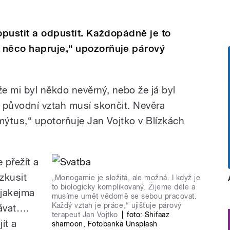
opustit a odpustit. Každopádně je to
 něco hapruje,“ upozorňuje párový
že mi byl někdo nevěrný, nebo že já byl
 původní vztah musí skončit. Nevěra
mýtus,“ upotorňuje Jan Vojtko v Blízkách
 přežít a
zkusit
„Monogamie je složitá, ale možná. I když je
to biologicky komplikovaný. Žijeme déle a
ějakejma
musíme umět vědomě se sebou pracovat.
Každý vztah je práce,“ ujišťuje párový
dávat….
terapeut Jan Vojtko
|
foto:
Shifaaz
ít a
shamoon
,
Fotobanka Unsplash