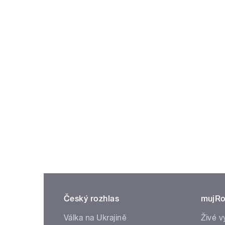
Český rozhlas
mujRo
Válka na Ukrajině
Živé v