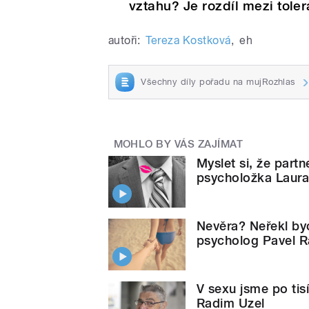
vztahu? Je rozdíl mezi tole
autoři:
Tereza Kostková
,
eh
Všechny díly pořadu na mujRozhlas
MOHLO BY VÁS ZAJÍMAT
Myslet si, že partn
psycholožka Laur
Nevěra? Neřekl byc
psycholog Pavel R
V sexu jsme po tisí
Radim Uzel