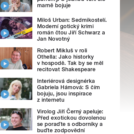
marně bojuje
Miloš Urban: Sedmikostelí.
Moderní gotický krimi
román čtou Jiří Schwarz a
Jan Novotný
Robert Mikluš v roli
Othella: Jako historky
v hospodě. Tak by se měl
recitovat Shakespeare
Interiérová designérka
Gabriela Hámová: S čím
bojuju, jsou inspirace
z internetu
Virolog Jiří Černý apeluje:
Před exotickou dovolenou
se poraďte s odborníky a
buďte zodpovědní