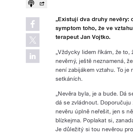
„Existují dva druhy nevěry: 
symptom toho, že ve vztahu
terapeut Jan Vojtko.
„Vždycky lidem říkám, že to, 
nevěrný, ještě neznamená, že
není zabijákem vztahu. To je 
setkáních.
„Nevěra byla, je a bude. Dá se
dá se zvládnout. Doporučuju 
nevěru úplně neřešit, jen s n
blízkejma. Poplakat si, zana
Je důležitý si tou nevěrou proj