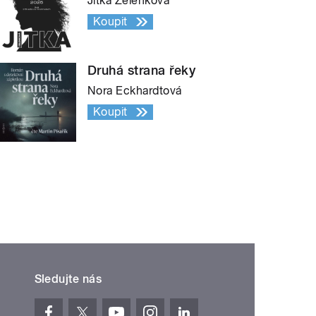
Jitka Zelenková
Koupit
Druhá strana řeky
Nora Eckhardtová
Koupit
Sledujte nás