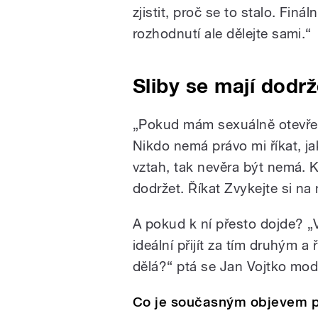
zjistit, proč se to stalo. Fináln
rozhodnutí ale dělejte sami.“
Sliby se mají dodr
„Pokud mám sexuálně otevřen
Nikdo nemá právo mi říkat, j
vztah, tak nevěra být nemá. 
dodržet. Říkat Zvykejte si na 
A pokud k ní přesto dojde? 
ideální přijít za tím druhým a 
dělá?“ ptá se Jan Vojtko mod
Co je současným objevem p