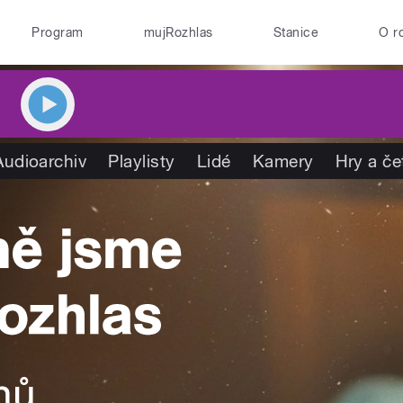
Program
mujRozhlas
Stanice
O r
Audioarchiv
Playlisty
Lidé
Kamery
Hry a če