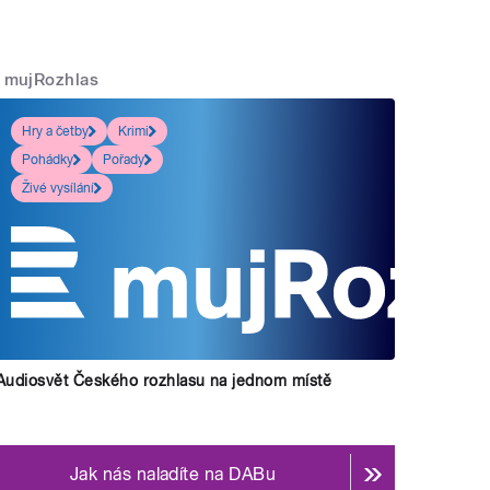
mujRozhlas
Hry a četby
Krimi
Pohádky
Pořady
Živé vysílání
Audiosvět Českého rozhlasu na jednom místě
Jak nás naladíte na DABu