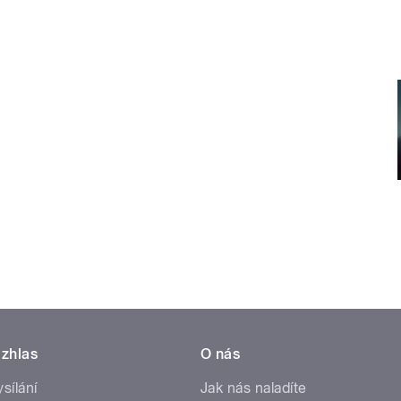
zhlas
O nás
ysílání
Jak nás naladíte