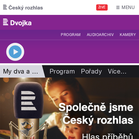
Přejít k hlavnímu obsahu
MENU
ŽIVĚ
PROGRAM
AUDIOARCHIV
KAMERY
My dva a čas
Program
Pořady
Více
…