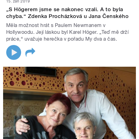
15. září 2019
„S Högerem jsme se nakonec vzali. A to byla
chyba.“ Zdenka Procházková u Jana Čenského
Měla možnost hrát s Paulem Newmanem v
Hollywoodu. Její láskou byl Karel Höger. „Teď mě drží
práce,“ uvažuje herečka v pořadu My dva a čas.