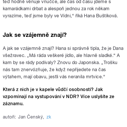
teď hodně věnuje vnučce, ale čas od času jdeme s
kamarádkami drbat a alespoň jednou za rok někam
vyrazíme, teď jsme byly ve Vídni,“ říká Hana Buštíková.
Jak se vzájemně znají?
A jak se vzájemně znají? Hana si správně tipla, že je Dana
všežravec. „Má ráda veškeré jídlo, ale hlavně sladké.“ A
kam by se rády podívaly? Znovu do Japonska. „Trošku
nás tam znervózňuje, že když nepřijedete na čas
výtahem, mají obavu, jestli vás neranila mrtvice.“
Která z nich je v kapele vůdčí osobností? Jak
vzpomínají na vystupování v NDR? Více uslyšíte ze
záznamu.
autoři:
Jan Čenský
,
zk