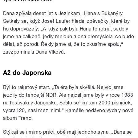
Dana zpívala deset let s Jezinkami, Hana s Bukanýry.
Setkaly se, když Josef Laufer hledal zpěvačky, které by
ho doprovázely. „A když pak byla Hana těhotná, seděly
jsme na balkoně, jedly meloun a ona přemýšlela, co bude
dělat, až porodí. Řekly jsme si, že to zkusíme spolu,“
zavzpomínala Dana Vlková.
Až do Japonska
Byl to raketový start. „Ta éra byla skvělá. Nejvíc jsme
jezdily do tehdejší NDR. Ale nejdál jsme byly v roce 1983
na festivalu v Japonsku. Sešlo se jim tam 2000 písniček,
vybrali 20, naši mezi nimi.“ Kamélie nedávno vydaly nové
album Trend.
Stýkají se i mimo práci, obě mají jednoho syna. „Dana se