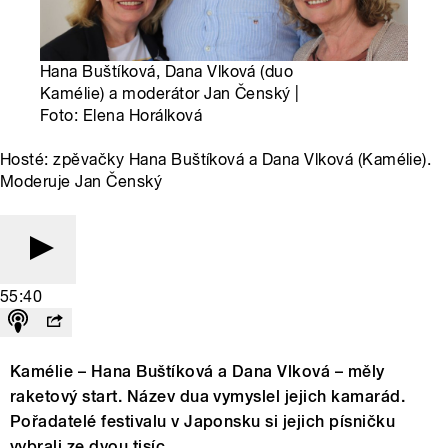
Hana Buštíková, Dana Vlková (duo
Kamélie) a moderátor Jan Čenský |
Foto: Elena Horálková
Hosté: zpěvačky Hana Buštíková a Dana Vlková (Kamélie).
Moderuje Jan Čenský
55:40
Kamélie – Hana Buštíková a Dana Vlková – měly
raketový start. Název dua vymyslel jejich kamarád.
Pořadatelé festivalu v Japonsku si jejich písničku
vybrali ze dvou tisíc.