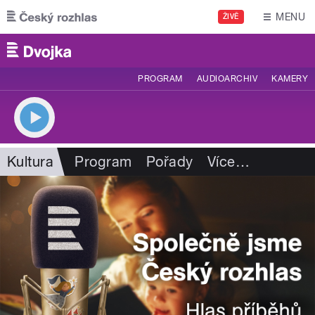
Přejít k hlavnímu obsahu
MENU
ŽIVĚ
PROGRAM
AUDIOARCHIV
KAMERY
Kultura
Program
Pořady
Více
…