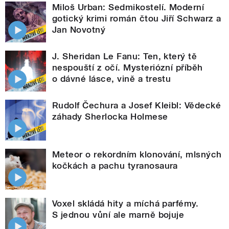
Miloš Urban: Sedmikostelí. Moderní
gotický krimi román čtou Jiří Schwarz a
Jan Novotný
J. Sheridan Le Fanu: Ten, který tě
nespouští z očí. Mysteriózní příběh
o dávné lásce, vině a trestu
Rudolf Čechura a Josef Kleibl: Vědecké
záhady Sherlocka Holmese
Meteor o rekordním klonování, mlsných
kočkách a pachu tyranosaura
Voxel skládá hity a míchá parfémy.
S jednou vůní ale marně bojuje