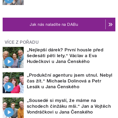
Jak nás naladíte na DABu
VÍCE Z POŘADU
„Nejlepší dárek? První housle před
šedesáti pěti lety.“ Václav a Eva
Hudečkovi u Jana Čenského
„Produkční agenturu jsem utnul. Nebyl
čas žít.“ Michaela Dolinová a Petr
Lesák u Jana Čenského
„Sousedé si myslí, že máme na
schodech činžáku mši.“ Jan a Vojtěch
Vondráčkovi u Jana Čenského