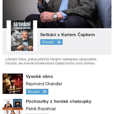
Setkání s Karlem Čapkem
Koupit
Literární fikce, pokus přiblížit literární nadsázkou spisovatele,
filozofa, ale hlavně člověka Karla Čapka trochu jinou formou.
Vysoké okno
Raymond Chandler
Koupit
Pochoutky z horské chaloupky
Patrik Rozehnal