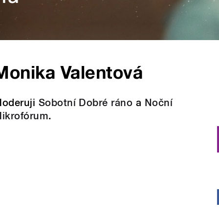
Monika Valentová
oderuji
Sobotní Dobré ráno
a
Noční
ikrofórum
.