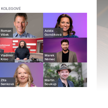
KOLEGOVÉ
Roman
Adéla
Víšek
Gondíková
Vladimír
Marek
Kroc
Němec
Zita
Martin
Senková
Soukup