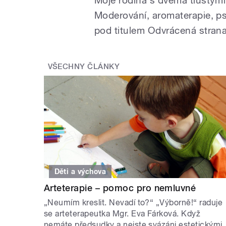
Moje rodina s dvěma tlustými
Moderování, aromaterapie, ps
pod titulem Odvrácená stran
VŠECHNY ČLÁNKY
Děti a výchova
Arteterapie – pomoc pro nemluvné
„Neumím kreslit. Nevadí to?“ „Výborně!“ raduje
se arteterapeutka Mgr. Eva Fárková. Když
nemáte předsudky a nejste svázáni estetickými