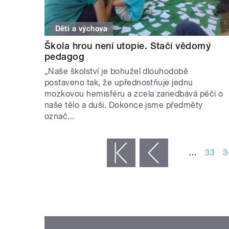
Děti a výchova
Škola hrou není utopie. Stačí vědomý
pedagog
„Naše školství je bohužel dlouhodobě
postaveno tak, že upřednostňuje jednu
mozkovou hemisféru a zcela zanedbává péči o
naše tělo a duši. Dokonce jsme předměty
označ...
STRÁNKY
…
33
3
« první
‹ předchozí