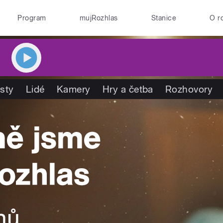
Program
mujRozhlas
Stanice
O r
isty
Lidé
Kamery
Hry a četba
Rozhovory