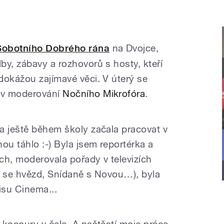
Sobotního Dobrého rána
na Dvojce,
by, zábavy a rozhovorů s hosty, kteří
dokážou zajímavé věci. V úterý se
 v moderování
Nočního Mikrofóra
.
a ještě během školy začala pracovat v
ou táhlo :-) Byla jsem reportérka a
ch, moderovala pořady v televizích
e se hvězd, Snídaně s Novou…), byla
isu Cinema...