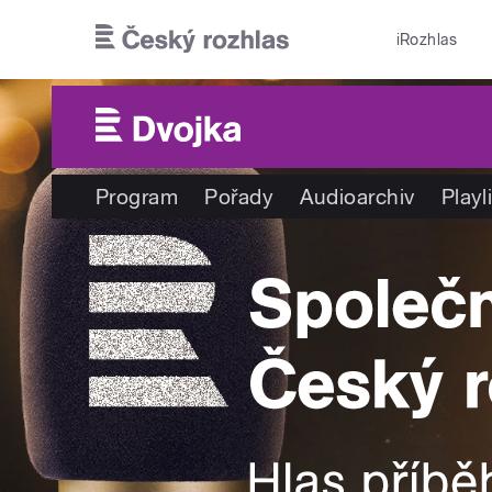
Přejít k hlavnímu obsahu
iRozhlas
Program
Pořady
Audioarchiv
Playl