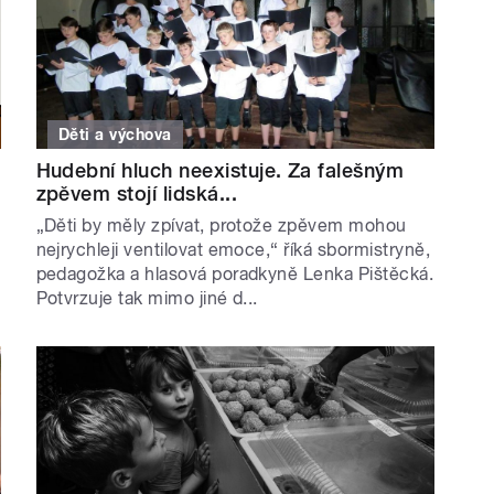
Děti a výchova
Hudební hluch neexistuje. Za falešným
zpěvem stojí lidská...
„Děti by měly zpívat, protože zpěvem mohou
nejrychleji ventilovat emoce,“ říká sbormistryně,
pedagožka a hlasová poradkyně Lenka Pištěcká.
Potvrzuje tak mimo jiné d...