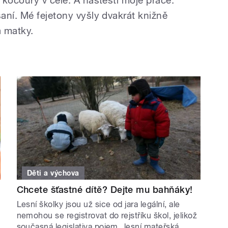
 kocoury v čele. A naštěstí moje práce.
aní. Mé fejetony vyšly dvakrát knižně
a matky.
Děti a výchova
Chcete šťastné dítě? Dejte mu bahňáky!
Lesní školky jsou už sice od jara legální, ale
nemohou se registrovat do rejstříku škol, jelikož
současná legislativa pojem „lesní mateřská