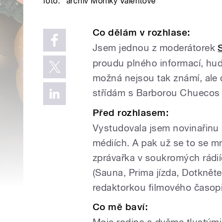
foto:
archiv Moniky Valentové
Co dělám v rozhlase:
Jsem jednou z moderátorek
proudu plného informací, hud
možná nejsou tak známí, ale 
střídám s Barborou Chuecos
Před rozhlasem:
Vystudovala jsem novinařinu 
médiích. A pak už se to se mn
zprávařka v soukromých rádií
(Sauna, Prima jízda, Dotknět
redaktorkou filmového časop
Co mě baví: