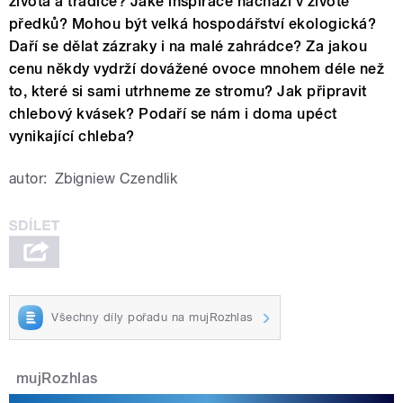
života a tradice? Jaké inspirace nachází v životě
předků? Mohou být velká hospodářství ekologická?
Daří se dělat zázraky i na malé zahrádce? Za jakou
cenu někdy vydrží dovážené ovoce mnohem déle než
to, které si sami utrhneme ze stromu? Jak připravit
chlebový kvásek? Podaří se nám i doma upéct
vynikající chleba?
autor:
Zbigniew Czendlik
Všechny díly pořadu na mujRozhlas
mujRozhlas