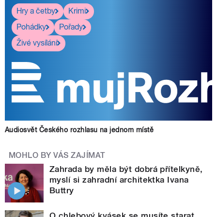
Hry a četby
Krimi
Pohádky
Pořady
Živé vysílání
Audiosvět Českého rozhlasu na jednom místě
MOHLO BY VÁS ZAJÍMAT
Zahrada by měla být dobrá přítelkyně,
myslí si zahradní architektka Ivana
Buttry
O chlebový kvásek se musíte starat.