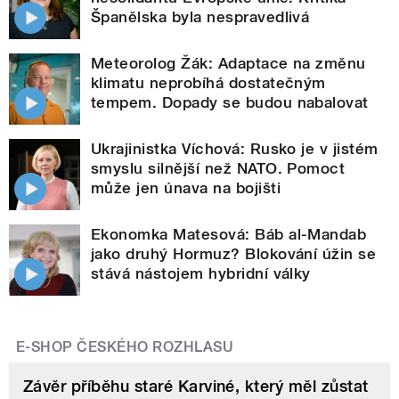
Španělska byla nespravedlivá
Meteorolog Žák: Adaptace na změnu
klimatu neprobíhá dostatečným
tempem. Dopady se budou nabalovat
Ukrajinistka Víchová: Rusko je v jistém
smyslu silnější než NATO. Pomoct
může jen únava na bojišti
Ekonomka Matesová: Báb al-Mandab
jako druhý Hormuz? Blokování úžin se
stává nástojem hybridní války
E-SHOP ČESKÉHO ROZHLASU
Závěr příběhu staré Karviné, který měl zůstat