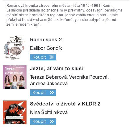
Románová kronika ztraceného města - léta 1945–1961. Karin
Lednická předkládá do značné míry převratný, dosavadní paradigma
měnící obraz hornického regionu, jehož zahlazenou historii stále
překrývá tlustá vrstva mýtů a zakořeněných stereotypů o „černé
zemi a rudém kraji“.
Ranní špek 2
Dalibor Gondík
Koupit
Jezte, ať vám to sluší
Tereza Bebarová, Veronika Pourová,
Andrea Jakešová
Koupit
Svědectví o životě v KLDR 2
Nina Špitálníková
Koupit