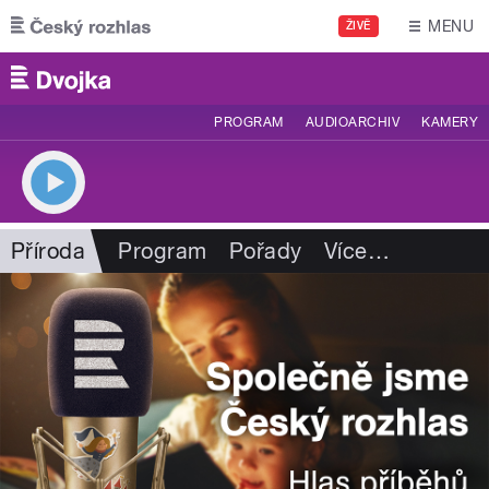
Přejít k hlavnímu obsahu
MENU
ŽIVĚ
PROGRAM
AUDIOARCHIV
KAMERY
Příroda
Program
Pořady
Více
…