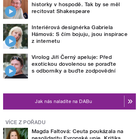
historky v hospodě. Tak by se měl
recitovat Shakespeare
Interiérová designérka Gabriela
Hámová: S čím bojuju, jsou inspirace
z internetu
Virolog Jiří Černý apeluje: Před
exotickou dovolenou se poraďte
s odborníky a buďte zodpovědní
Jak nás naladíte na DABu
VÍCE Z POŘADU
Magda Faltová: Ceuta poukázala na
nesolidaritu Evropské unie. Kritika