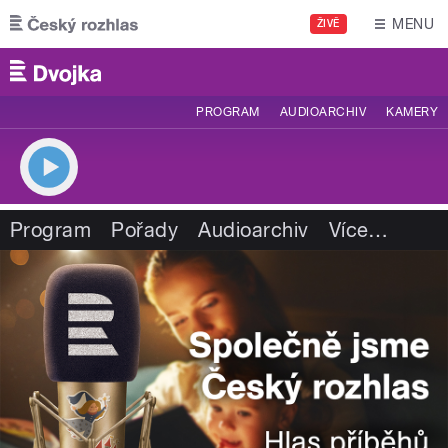
Přejít k hlavnímu obsahu
MENU
ŽIVĚ
PROGRAM
AUDIOARCHIV
KAMERY
Program
Pořady
Audioarchiv
Více
…