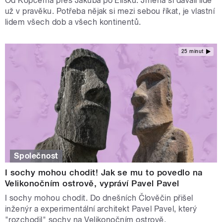
Od Kopčema přes Jakuba po Elišku. Jména si dávali lidé
už v pravěku. Potřeba nějak si mezi sebou říkat, je vlastní
lidem všech dob a všech kontinentů.
25 minut
Společnost
I sochy mohou chodit! Jak se mu to povedlo na
Velikonočním ostrově, vypráví Pavel Pavel
I sochy mohou chodit. Do dnešních Člověčin přišel
inženýr a experimentální architekt Pavel Pavel, který
"rozchodil" sochy na Velikonočním ostrově.