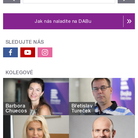
Jak nás naladíte na DABu
SLEDUJTE NÁS
KOLEGOVÉ
Barbora
Břetislav
Chuecos
Tureček