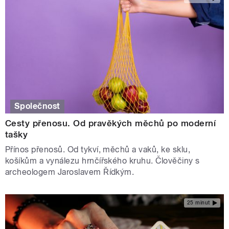
Společnost
Cesty přenosu. Od pravěkých měchů po moderní
tašky
Přínos přenosů. Od tykví, měchů a vaků, ke sklu,
košíkům a vynálezu hrnčířského kruhu. Člověčiny s
archeologem Jaroslavem Řídkým.
25 minut