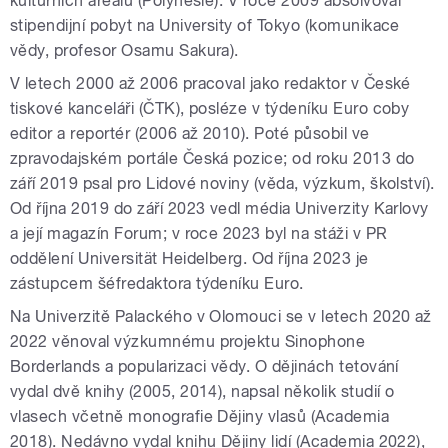
kulturních areálů (Polynésie). V roce 2009 absolvoval
stipendijní pobyt na University of Tokyo (komunikace
vědy, profesor Osamu Sakura).
V letech 2000 až 2006 pracoval jako redaktor v České
tiskové kanceláři (ČTK), posléze v týdeníku Euro coby
editor a reportér (2006 až 2010). Poté působil ve
zpravodajském portále Česká pozice; od roku 2013 do
září 2019 psal pro Lidové noviny (věda, výzkum, školství).
Od října 2019 do září 2023 vedl média Univerzity Karlovy
a její magazín Forum; v roce 2023 byl na stáži v PR
oddělení Universität Heidelberg. Od října 2023 je
zástupcem šéfredaktora týdeníku Euro.
Na Univerzitě Palackého v Olomouci se v letech 2020 až
2022 věnoval výzkumnému projektu Sinophone
Borderlands a popularizaci vědy. O dějinách tetování
vydal dvě knihy (2005, 2014), napsal několik studií o
vlasech včetně monografie Dějiny vlasů (Academia
2018). Nedávno vydal knihu Dějiny lidí (Academia 2022),