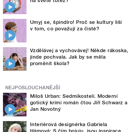
na světě totéž?
Umyj se, špindíro! Proč se kultury liší
v tom, co považují za čisté?
Vzdělávej a vychovávej! Někde rákoska,
jinde pochvala. Jak by se měla
proměnit škola?
NEJPOSLOUCHANĚJŠÍ
Miloš Urban: Sedmikostelí. Moderní
gotický krimi román čtou Jiří Schwarz a
Jan Novotný
Interiérová designérka Gabriela
Hámová: S čím bojuju, jsou inspirace