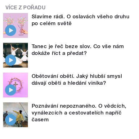
VÍCE Z POŘADU
Slavíme rádi. O oslavách všeho druhu
po celém světě
Tanec je řeč beze slov. Co vše nám
dokáže říct a předat?
Obětování obětí. Jaký hlubší smysl
dávají oběti a hledání viníka?
Poznávání nepoznaného. O vědcích,
vynálezcích a cestovatelích napříč
časem