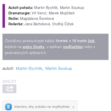
Autoři pořadu:
Martin Rychlík, Martin Soukup
Dramaturgie:
Vít Vencl, Marek Mojžíšek
Režie:
Magdalena Šorelová
Rešerše:
Jana Bartošová, Ondřej Čížek
Člověčiny poslouchejte každý
čtvrtek v 18 hodin
živě
,
kdykoli na
webu Dvojky
, v aplikaci
mujRozhlas
nebo v
podcastových aplikacích.
autoři:
Martin Rychlík
,
Martin Soukup
Všechny díly pořadu na mujRozhlas