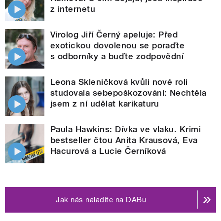
z internetu
Virolog Jiří Černý apeluje: Před
exotickou dovolenou se poraďte
s odborníky a buďte zodpovědní
Leona Skleničková kvůli nové roli
studovala sebepoškozování: Nechtěla
jsem z ní udělat karikaturu
Paula Hawkins: Dívka ve vlaku. Krimi
bestseller čtou Anita Krausová, Eva
Hacurová a Lucie Černíková
Jak nás naladíte na DABu