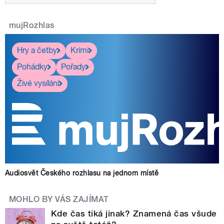
mujRozhlas
Hry a četby
Krimi
Pohádky
Pořady
Živé vysílání
Audiosvět Českého rozhlasu na jednom místě
MOHLO BY VÁS ZAJÍMAT
Kde čas tiká jinak? Znamená čas všude