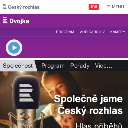
Přejít k hlavnímu obsahu
MENU
ŽIVĚ
PROGRAM
AUDIOARCHIV
KAMERY
Společnost
Program
Pořady
Více
…