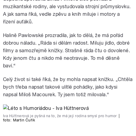
muzikantské rodiny, ale vystudovala strojní průmyslovku.
A jak sama říká, vedle zpěvu a knih miluje i motory a
řízení auťáků.
Halině Pawlowské prozradila, jak to dělá, že má pořád
dobrou náladu.
„
Ráda si dělám radost. Miluju jídlo, dobré
filmy a samozřejmě knížky. Strašně ráda čtu o dovolené.
Kdy jenom čtu a nikdo mě neotravuje. To mě děsně
baví.
“
Celý život si také říká, že by mohla napsat knížku.
„
Chtěla
bych třeba napsat takové ulítlé pohádky, jako kdysi
napsal Miloš Macourek. Ty jsem totiž milovala.
“
Iva Hüttnerová je pyšná na to, že má její rodina smysl pro humor
|
foto:
Martin Čuřík