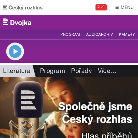
Přejít k hlavnímu obsahu
MENU
ŽIVĚ
PROGRAM
AUDIOARCHIV
KAMERY
Literatura
Program
Pořady
Více
…