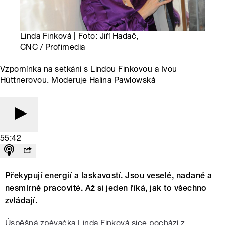
Linda Finková | Foto: Jiří Hadač,
CNC / Profimedia
Vzpomínka na setkání s Lindou Finkovou a Ivou
Hüttnerovou. Moderuje Halina Pawlowská
55:42
Překypují energií a laskavostí. Jsou veselé, nadané a
nesmírně pracovité. Až si jeden říká, jak to všechno
zvládají.
Úspěšná zpěvačka Linda Finková sice pochází z