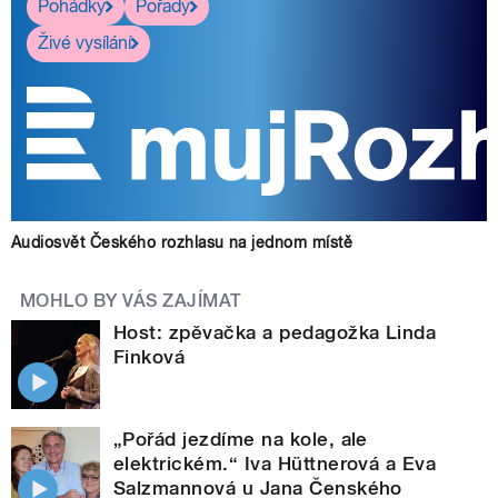
Pohádky
Pořady
Živé vysílání
Audiosvět Českého rozhlasu na jednom místě
MOHLO BY VÁS ZAJÍMAT
Host: zpěvačka a pedagožka Linda
Finková
„Pořád jezdíme na kole, ale
elektrickém.“ Iva Hüttnerová a Eva
Salzmannová u Jana Čenského