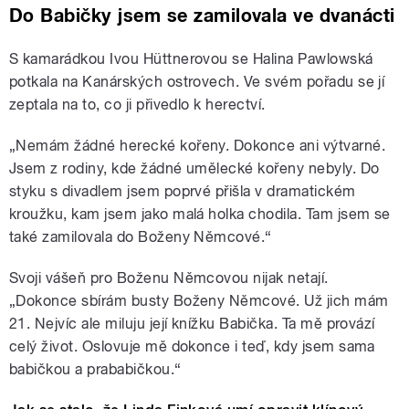
Do Babičky jsem se zamilovala ve dvanácti
S kamarádkou Ivou Hüttnerovou se Halina Pawlowská
potkala na Kanárských ostrovech. Ve svém pořadu se jí
zeptala na to, co ji přivedlo k herectví.
„
Nemám žádné herecké kořeny. Dokonce ani výtvarné.
Jsem z rodiny, kde žádné umělecké kořeny nebyly. Do
styku s divadlem jsem poprvé přišla v dramatickém
kroužku, kam jsem jako malá holka chodila. Tam jsem se
také zamilovala do Boženy Němcové.
“
Svoji vášeň pro Boženu Němcovou nijak netají.
„
Dokonce sbírám busty Boženy Němcové. Už jich mám
21. Nejvíc ale miluju její knížku Babička. Ta mě provází
celý život. Oslovuje mě dokonce i teď, kdy jsem sama
babičkou a prababičkou.
“