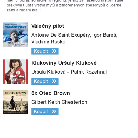
měnící obraz hornického regionu, jehož zahlazenou historii stále
překrývá tlustá vrstva mýtů a zakořeněných stereotypů o „černé
zemi a rudém kraji“.
Válečný pilot
Antoine De Saint Exupéry, Igor Bareš,
Vladimír Rusko
Koupit
Klukoviny Uršuly Klukové
Uršula Kluková – Patrik Rozehnal
Koupit
6x Otec Brown
Gilbert Keith Chesterton
Koupit