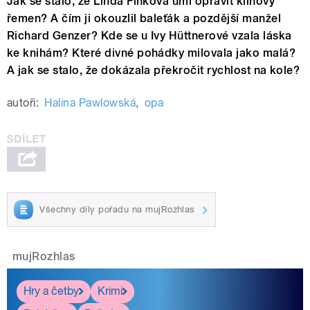
Jak se stalo, že Linda Finková umí opravit klínový
řemen? A čím ji okouzlil baleťák a pozdější manžel
Richard Genzer? Kde se u Ivy Hüttnerové vzala láska
ke knihám? Které divné pohádky milovala jako malá?
A jak se stalo, že dokázala překročit rychlost na kole?
autoři:
Halina Pawlowská
,
opa
Všechny díly pořadu na mujRozhlas
mujRozhlas
Hry a četby
Krimi