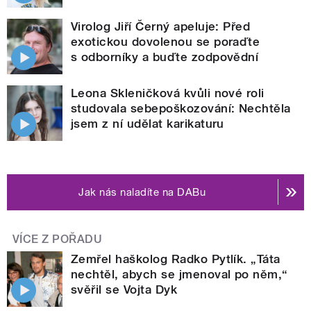
Virolog Jiří Černý apeluje: Před
exotickou dovolenou se poraďte
s odborníky a buďte zodpovědní
Leona Skleničková kvůli nové roli
studovala sebepoškozování: Nechtěla
jsem z ní udělat karikaturu
Jak nás naladíte na DABu
VÍCE Z POŘADU
Zemřel haškolog Radko Pytlík. „Táta
nechtěl, abych se jmenoval po něm,“
svěřil se Vojta Dyk