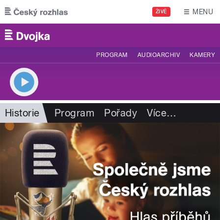
Přejít k hlavnímu obsahu
MENU
ŽIVĚ
PROGRAM
AUDIOARCHIV
KAMERY
Historie
Program
Pořady
Více
…