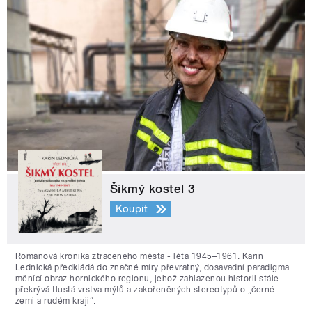
Šikmý kostel 3
Koupit
Románová kronika ztraceného města - léta 1945–1961. Karin
Lednická předkládá do značné míry převratný, dosavadní paradigma
měnící obraz hornického regionu, jehož zahlazenou historii stále
překrývá tlustá vrstva mýtů a zakořeněných stereotypů o „černé
zemi a rudém kraji“.