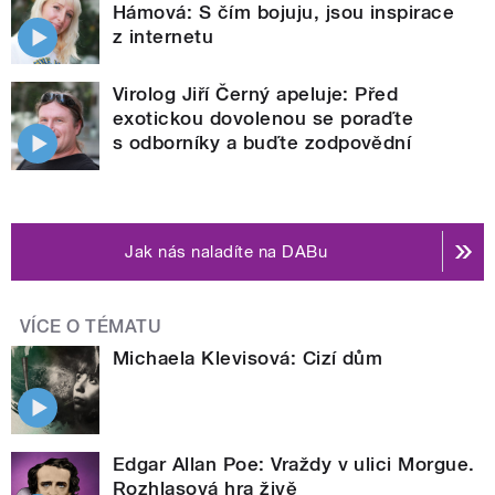
Hámová: S čím bojuju, jsou inspirace
z internetu
Virolog Jiří Černý apeluje: Před
exotickou dovolenou se poraďte
s odborníky a buďte zodpovědní
Jak nás naladíte na DABu
VÍCE O TÉMATU
Michaela Klevisová: Cizí dům
Edgar Allan Poe: Vraždy v ulici Morgue.
Rozhlasová hra živě