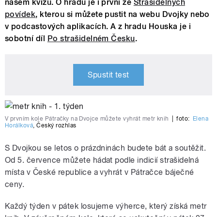
našem kvízu. O hradu je i první ze
Strašidelných
povídek
, kterou si můžete pustit na webu Dvojky nebo
v podcastových aplikacích. A z hradu Houska je i
sobotní díl
Po strašidelném Česku
.
Spustit test
V prvním kole Pátračky na Dvojce můžete vyhrát metr knih
|
foto:
Elena
Horálková
,
Český rozhlas
S Dvojkou se letos o prázdninách budete bát a soutěžit.
Od 5. července můžete hádat podle indicií strašidelná
místa v České republice a vyhrát v Pátračce báječné
ceny.
Každý týden v pátek losujeme výherce, který získá metr