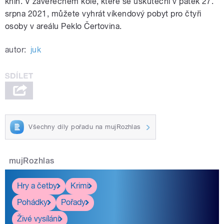
knih. V závěrečném kole, které se uskuteční v pátek 27.
srpna 2021, můžete vyhrát víkendový pobyt pro čtyři
osoby v areálu Peklo Čertovina.
autor:
juk
Všechny díly pořadu na mujRozhlas
mujRozhlas
Hry a četby
Krimi
Pohádky
Pořady
Živé vysílání