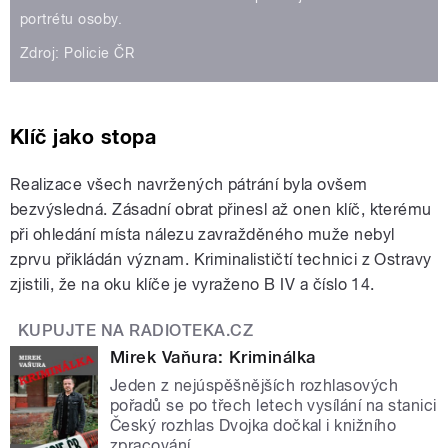
portrétu osoby.
Zdroj: Policie ČR
Klíč jako stopa
Realizace všech navržených pátrání byla ovšem
bezvýsledná. Zásadní obrat přinesl až onen klíč, kterému
při ohledání místa nálezu zavražděného muže nebyl
zprvu přikládán význam. Kriminalističtí technici z Ostravy
zjistili, že na oku klíče je vyraženo B IV a číslo 14.
KUPUJTE NA RADIOTEKA.CZ
Mirek Vaňura: Kriminálka
Jeden z nejúspěšnějších rozhlasových
pořadů se po třech letech vysílání na stanici
Český rozhlas Dvojka dočkal i knižního
zpracování.