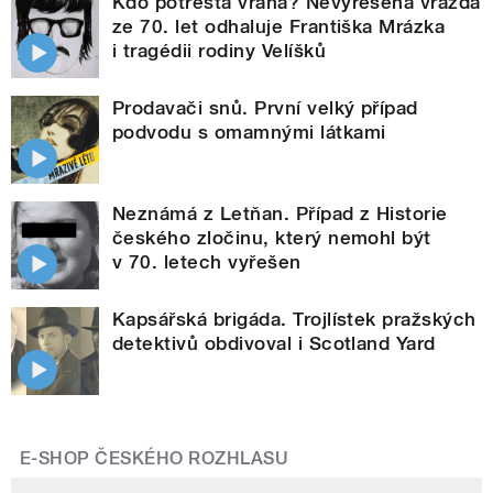
Kdo potrestá vraha? Nevyřešená vražda
ze 70. let odhaluje Františka Mrázka
i tragédii rodiny Velíšků
Prodavači snů. První velký případ
podvodu s omamnými látkami
Neznámá z Letňan. Případ z Historie
českého zločinu, který nemohl být
v 70. letech vyřešen
Kapsářská brigáda. Trojlístek pražských
detektivů obdivoval i Scotland Yard
E-SHOP ČESKÉHO ROZHLASU