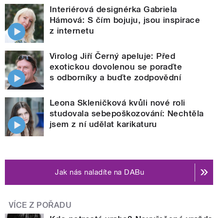
Interiérová designérka Gabriela
Hámová: S čím bojuju, jsou inspirace
z internetu
Virolog Jiří Černý apeluje: Před
exotickou dovolenou se poraďte
s odborníky a buďte zodpovědní
Leona Skleničková kvůli nové roli
studovala sebepoškozování: Nechtěla
jsem z ní udělat karikaturu
Jak nás naladíte na DABu
VÍCE Z POŘADU