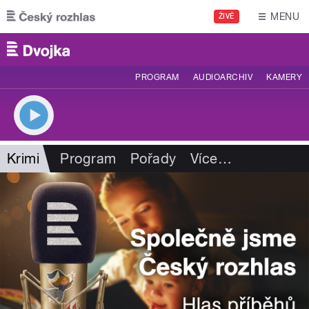
Přejít k hlavnímu obsahu
MENU
ŽIVĚ
PROGRAM
AUDIOARCHIV
KAMERY
Krimi
Program
Pořady
Více
…