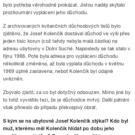
bylo potřeba věrohodně prokázat. Jistou naději skýtalo
prozkoumání vyplácení jeho důchodu.
Z archivovaných kvitančních důchodových listů bylo
zjištěno, že Josef Kolenčík dostával důchod ve výši přes
jeden tisíc korun (což tehdy nebyla malá částka) na
adresu ubytovny v Dolní Suché. Naposledy se tak stalo v
říjnu 1966. Poté byla adresa pro vyplácení důchodu
několikrát změněna, až byla výplata důchodu v květnu
1969 úplně zastavena, neboť Kolenčík byl údajně
uvězněn.
Zbývalo zjistit, za co byl dotyčný odsouzen. Mimo jiné by
to totiž vyvrátilo tezi, že je důchodce mrtvý. Další pátrání
však přineslo do případu překvapivý obrat.
S kým se na ubytovně Josef Kolenčík stýkal? Kdo byl
muž, kterému měl Kolenčík hlídat po dobu jeho