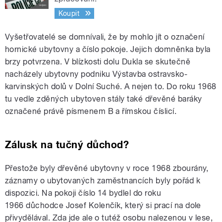
Koupit
Vyšetřovatelé se domnívali, že by mohlo jít o označení
hornické ubytovny a číslo pokoje. Jejich domněnka byla
brzy potvrzena. V blízkosti dolu Dukla se skutečně
nacházely ubytovny podniku Výstavba ostravsko-
karvinských dolů v Dolní Suché. A nejen to. Do roku 1968
tu vedle zděných ubytoven stály také dřevěné baráky
označené právě písmenem B a římskou číslicí.
Zálusk na tučný důchod?
Přestože byly dřevěné ubytovny v roce 1968 zbourány,
záznamy o ubytovaných zaměstnancích byly pořád k
dispozici. Na pokoji číslo 14 bydlel do roku
1966 důchodce Josef Kolenčík, který si prací na dole
přivydělával. Zda jde ale o tutéž osobu nalezenou v lese,