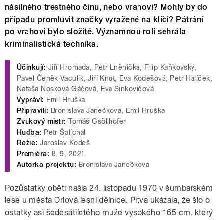
násilného trestného činu, nebo vrahovi? Mohly by do
případu promluvit značky vyražené na klíči? Pátrání
po vrahovi bylo složité. Významnou roli sehrála
kriminalistická technika.
Účinkují:
Jiří Hromada, Petr Lněnička, Filip Kaňkovský,
Pavel Čeněk Vaculík, Jiří Knot, Eva Kodešová, Petr Halíček,
Nataša Nosková Gáčová, Eva Sinkovičová
Vypráví:
Emil Hruška
Připravili:
Bronislava Janečková, Emil Hruška
Zvukový mistr:
Tomáš Gsöllhofer
Hudba:
Petr Šplíchal
Režie:
Jaroslav Kodeš
Premiéra:
8. 9. 2021
Autorka projektu:
Bronislava Janečková
Pozůstatky oběti našla 24. listopadu 1970 v šumbarském
lese u města Orlová lesní dělnice. Pitva ukázala, že šlo o
ostatky asi šedesátiletého muže vysokého 165 cm, který