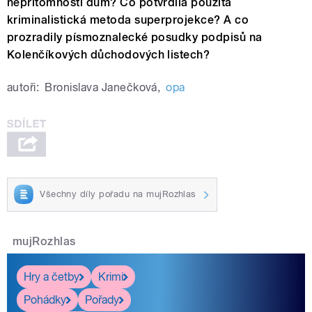
nepřítomnosti dům? Co potvrdila použitá
kriminalistická metoda superprojekce? A co
prozradily písmoznalecké posudky podpisů na
Kolenčíkových důchodových listech?
autoři:
Bronislava Janečková
,
opa
Všechny díly pořadu na mujRozhlas
mujRozhlas
Hry a četby
Krimi
Pohádky
Pořady