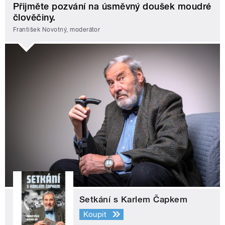
Přijměte pozvání na úsměvný doušek moudré
člověčiny.
František Novotný, moderátor
Setkání s Karlem Čapkem
Koupit