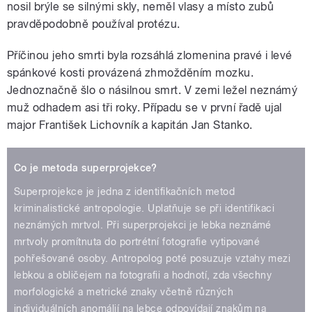
nosil brýle se silnými skly, neměl vlasy a místo zubů
pravděpodobně používal protézu.
Příčinou jeho smrti byla rozsáhlá zlomenina pravé i levé
spánkové kosti provázená zhmožděním mozku.
Jednoznačně šlo o násilnou smrt. V zemi ležel neznámý
muž odhadem asi tři roky. Případu se v první řadě ujal
major František Lichovník a kapitán Jan Stanko.
Co je metoda superprojekce?
Superprojekce je jedna z identifikačních metod
kriminalistické antropologie. Uplatňuje se při identifikaci
neznámých mrtvol. Při superprojekci je lebka neznámé
mrtvoly promítnuta do portrétní fotografie vytipované
pohřešované osoby. Antropolog poté posuzuje vztahy mezi
lebkou a obličejem na fotografii a hodnotí, zda všechny
morfologické a metrické znaky včetně různých
individuálních anomálií na lebce odpovídají znakům na