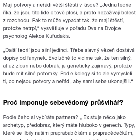
Mají potvory a neřádi větší štěstí v lásce? „Jedna teorie
říká, že jsou tito lidé citově ploší, a proto nezažívají bolest
z rozchodu. Pak to může vypadat tak, že mají štěstí,
protože netrpí,“ vysvětluje v pořadu Dva na Dvojce
psycholog Alekos Kufudakis.
„Další teorií jsou silní jedinci. Třeba slavný vězeň dostává
dopisy od fanynek. Evolučně to vidíme tak, že ten silný,
ať už zloun nebo dobrák, je geneticky zajímavý, protože
bude mít silné potomky. Podle kolegy si to ale vymysleli
ti, co nejsou potvory a neřádi, aby sami sebe ukonejšili.“
Proč imponuje sebevědomý průšvihář?
Podle čeho si vybíráte partnera? „ Existuje něco jako
archetyp, předobraz, který máte hluboko v genech. Typy,
které se líbily našim praprababičkám a prapradědečkům,