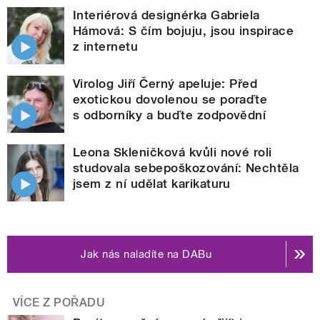
Interiérová designérka Gabriela
Hámová: S čím bojuju, jsou inspirace
z internetu
Virolog Jiří Černý apeluje: Před
exotickou dovolenou se poraďte
s odborníky a buďte zodpovědní
Leona Skleničková kvůli nové roli
studovala sebepoškozování: Nechtěla
jsem z ní udělat karikaturu
Jak nás naladíte na DABu
VÍCE Z POŘADU