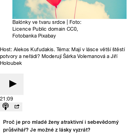
Balónky ve tvaru srdce | Foto:
Licence Public domain CC0,
Fotobanka Pixabay
Host: Alekos Kufudakis. Téma: Mají v lásce větší štěstí
potvory a neřádi? Moderují Šárka Volemanová a Jiří
Holoubek
21:09
Proč je pro mladé ženy atraktivní i sebevědomý
průšvihář? Je možné z lásky vyzrát?