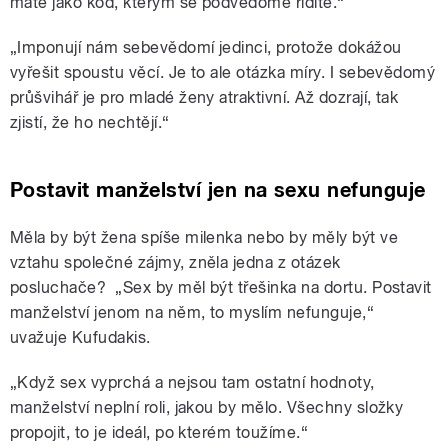
máte jako kód, kterým se podvědomě řídíte.“
„Imponují nám sebevědomí jedinci, protože dokážou
vyřešit spoustu věcí. Je to ale otázka míry. I sebevědomý
průšvihář je pro mladé ženy atraktivní. Až dozrají, tak
zjistí, že ho nechtějí.“
Postavit manželství jen na sexu nefunguje
Měla by být žena spíše milenka nebo by měly být ve
vztahu společné zájmy, zněla jedna z otázek
posluchače? „Sex by měl být třešinka na dortu. Postavit
manželství jenom na něm, to myslím nefunguje,“
uvažuje Kufudakis.
„Když sex vyprchá a nejsou tam ostatní hodnoty,
manželství neplní roli, jakou by mělo. Všechny složky
propojit, to je ideál, po kterém toužíme.“