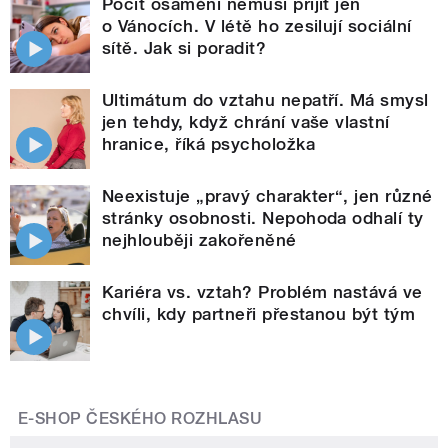
Pocit osamění nemusí přijít jen
o Vánocích. V létě ho zesilují sociální
sítě. Jak si poradit?
Ultimátum do vztahu nepatří. Má smysl
jen tehdy, když chrání vaše vlastní
hranice, říká psycholožka
Neexistuje „pravý charakter“, jen různé
stránky osobnosti. Nepohoda odhalí ty
nejhlouběji zakořeněné
Kariéra vs. vztah? Problém nastává ve
chvíli, kdy partneři přestanou být tým
E-SHOP ČESKÉHO ROZHLASU