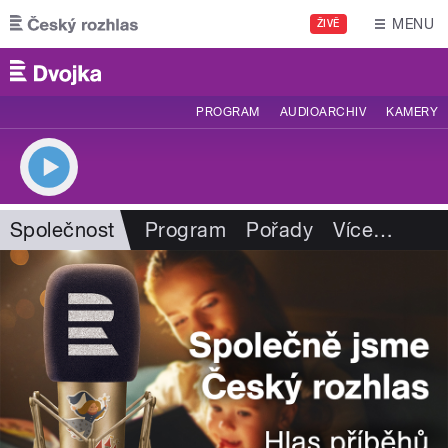
Přejít k hlavnímu obsahu
MENU
ŽIVĚ
PROGRAM
AUDIOARCHIV
KAMERY
Společnost
Program
Pořady
Více
…