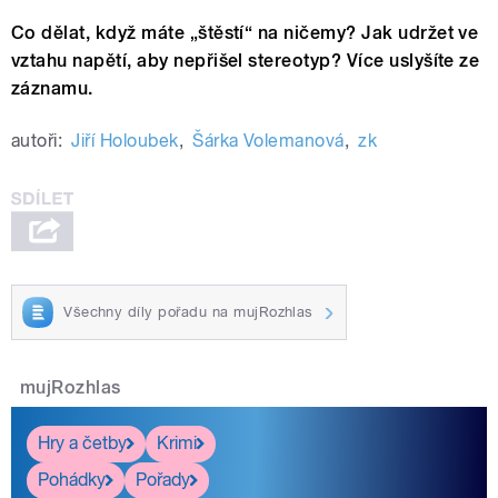
Co dělat, když máte „štěstí“ na ničemy? Jak udržet ve
vztahu napětí, aby nepřišel stereotyp? Více uslyšíte ze
záznamu.
autoři:
Jiří Holoubek
,
Šárka Volemanová
,
zk
Všechny díly pořadu na mujRozhlas
mujRozhlas
Hry a četby
Krimi
Pohádky
Pořady