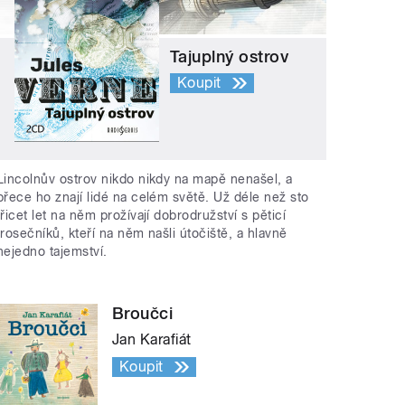
Tajuplný ostrov
Koupit
Lincolnův ostrov nikdo nikdy na mapě nenašel, a
přece ho znají lidé na celém světě. Už déle než sto
třicet let na něm prožívají dobrodružství s pěticí
trosečníků, kteří na něm našli útočiště, a hlavně
nejedno tajemství.
Broučci
Jan Karafiát
Koupit