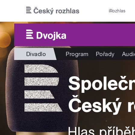
Přejít k hlavnímu obsahu
iRozhlas
Divadlo
Program
Pořady
Audi