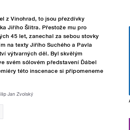
el z Vinohrad, to jsou přezdívky
íka Jiřího Šlitra. Přestože mu pro
ých 45 let, zanechal za sebou stovky
m na texty Jiřího Suchého a Pavla
tví výtvarných děl. Byl skvělým
 ve svém sólovém představení Ďábel
remiéry této inscenace si připomeneme
ilip Jan Zvolský