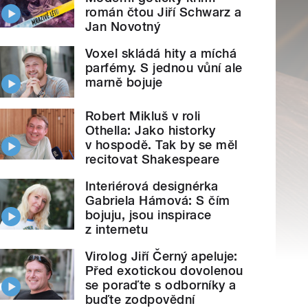
román čtou Jiří Schwarz a
Jan Novotný
Voxel skládá hity a míchá
parfémy. S jednou vůní ale
marně bojuje
Robert Mikluš v roli
Othella: Jako historky
v hospodě. Tak by se měl
recitovat Shakespeare
Interiérová designérka
Gabriela Hámová: S čím
bojuju, jsou inspirace
z internetu
Virolog Jiří Černý apeluje:
Před exotickou dovolenou
se poraďte s odborníky a
buďte zodpovědní