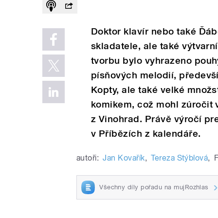
Doktor klavír nebo také Ďáb
skladatele, ale také výtvarn
tvorbu bylo vyhrazeno pouh
písňových melodií, předevší
Kopty, ale také velké množs
komikem, což mohl zúročit
z Vinohrad. Právě výročí p
v Příbězích z kalendáře.
autoři:
Jan Kovařík
,
Tereza Stýblová
,
F
Všechny díly pořadu na mujRozhlas