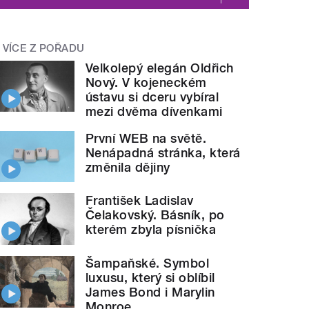
VÍCE Z POŘADU
Velkolepý elegán Oldřich
Nový. V kojeneckém
ústavu si dceru vybíral
mezi dvěma dívenkami
První WEB na světě.
Nenápadná stránka, která
změnila dějiny
František Ladislav
Čelakovský. Básník, po
kterém zbyla písnička
Šampaňské. Symbol
luxusu, který si oblíbil
James Bond i Marylin
Monroe