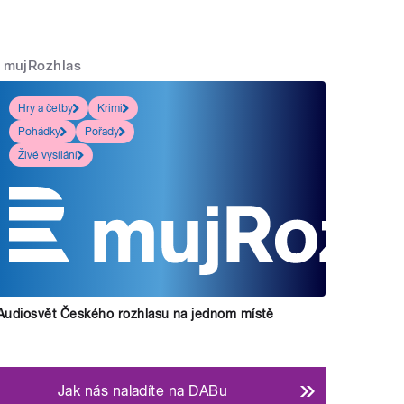
mujRozhlas
Hry a četby
Krimi
Pohádky
Pořady
Živé vysílání
Audiosvět Českého rozhlasu na jednom místě
Jak nás naladíte na DABu