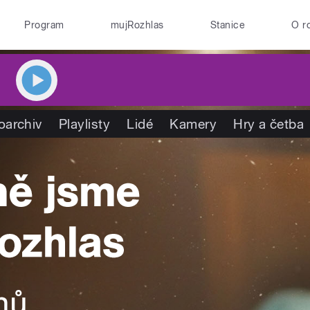
Program
mujRozhlas
Stanice
O r
oarchiv
Playlisty
Lidé
Kamery
Hry a četba