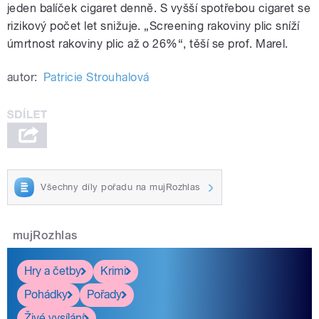
jeden balíček cigaret denně. S vyšší spotřebou cigaret se
rizikový počet let snižuje. „Screening rakoviny plic sníží
úmrtnost rakoviny plic až o 26%“, těší se prof. Marel.
autor:
Patricie Strouhalová
Všechny díly pořadu na mujRozhlas
mujRozhlas
Hry a četby
Krimi
Pohádky
Pořady
Živé vysílání