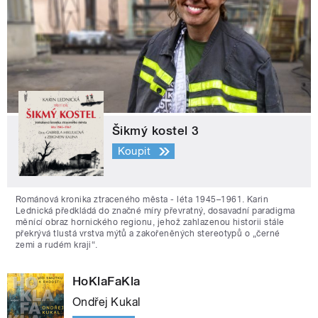
Šikmý kostel 3
Koupit
Románová kronika ztraceného města - léta 1945–1961. Karin
Lednická předkládá do značné míry převratný, dosavadní paradigma
měnící obraz hornického regionu, jehož zahlazenou historii stále
překrývá tlustá vrstva mýtů a zakořeněných stereotypů o „černé
zemi a rudém kraji“.
HoKlaFaKla
Ondřej Kukal