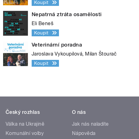
Koupit
Nepatrná ztráta osamělosti
Eli Beneš
Koupit
Veterinární poradna
Jaroslava Vykoupilová, Milan Štourač
Koupit
Český rozhlas
O nás
Válka na Ukrajině
Jak nás naladíte
Komunální volby
Nápověda