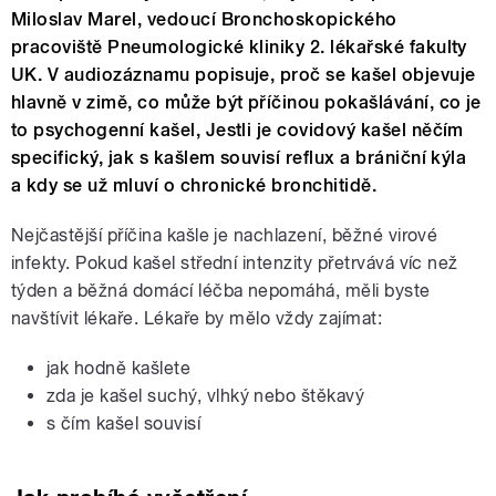
Miloslav Marel, vedoucí Bronchoskopického
pracoviště Pneumologické kliniky 2. lékařské fakulty
UK. V audiozáznamu popisuje, proč se kašel objevuje
hlavně v zimě, co může být příčinou pokašlávání, co je
to psychogenní kašel, Jestli je covidový kašel něčím
specifický, jak s kašlem souvisí reflux a brániční kýla
a kdy se už mluví o chronické bronchitidě.
Nejčastější příčina kašle je nachlazení, běžné virové
infekty. Pokud kašel střední intenzity přetrvává víc než
týden a běžná domácí léčba nepomáhá, měli byste
navštívit lékaře. Lékaře by mělo vždy zajímat:
jak hodně kašlete
zda je kašel suchý, vlhký nebo štěkavý
s čím kašel souvisí