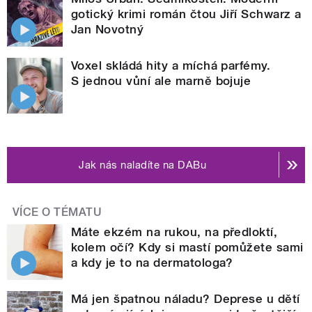
gotický krimi román čtou Jiří Schwarz a
Jan Novotný
Voxel skládá hity a míchá parfémy.
S jednou vůní ale marně bojuje
Jak nás naladíte na DABu
VÍCE O TÉMATU
Máte ekzém na rukou, na předloktí,
kolem očí? Kdy si mastí pomůžete sami
a kdy je to na dermatologa?
Má jen špatnou náladu? Deprese u dětí