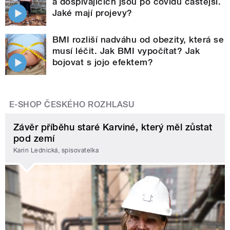
a dospívajících jsou po covidu častější.
Jaké mají projevy?
BMI rozliší nadváhu od obezity, která se
musí léčit. Jak BMI vypočítat? Jak
bojovat s jojo efektem?
E-SHOP ČESKÉHO ROZHLASU
Závěr příběhu staré Karviné, který měl zůstat
pod zemí
Karin Lednická, spisovatelka