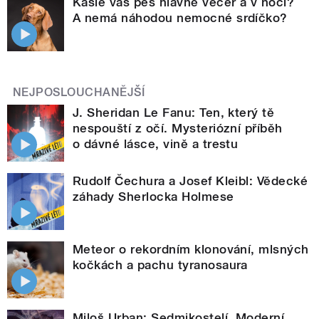
Kašle váš pes hlavně večer a v noci?
A nemá náhodou nemocné srdíčko?
NEJPOSLOUCHANĚJŠÍ
J. Sheridan Le Fanu: Ten, který tě
nespouští z očí. Mysteriózní příběh
o dávné lásce, vině a trestu
Rudolf Čechura a Josef Kleibl: Vědecké
záhady Sherlocka Holmese
Meteor o rekordním klonování, mlsných
kočkách a pachu tyranosaura
Miloš Urban: Sedmikostelí. Moderní