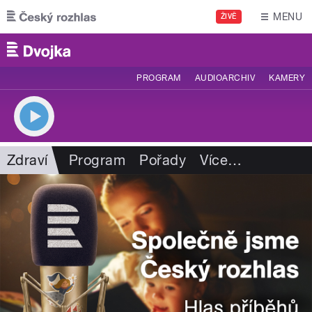
Přejít k hlavnímu obsahu
MENU
ŽIVĚ
PROGRAM
AUDIOARCHIV
KAMERY
Zdraví
Program
Pořady
Více
…