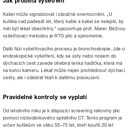
Jak probíhá vyšetření
Kašel může signalizovat i závažné onemocnění. „U
kuřáka nad padesát let, který kašle a kašel se nelepší, by
měl být lékař obezřetný,“ upozorňuje prof. Marel. Běžnou
vyšetřovací metodou je RTG plic a spirometrie.
Další fází vyšetřovacího procesu je bronchoskopie. Jde o
endoskopické vyšetření, kdy se ústy nebo nosem do
dýchacích cest zavede ohebná tenká hadička, která má
na konci kameru. Lékař může nejen prohlédnout dýchací
cesty, ale i odebrat tkáň k dalšímu posouzení.
Pravidelné kontroly se vyplatí
Od letošního roku je k dispozici screening rakoviny plic
pomocí nízkodávkového spirálního CT. Tento program je
určen kuřákům ve věku 55–75 let, kteří kouřili 20 let