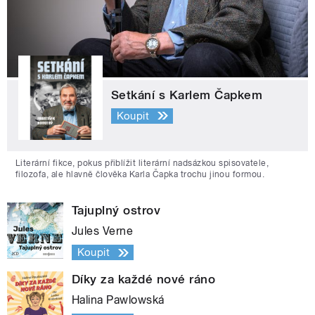
Setkání s Karlem Čapkem
Koupit
Literární fikce, pokus přiblížit literární nadsázkou spisovatele,
filozofa, ale hlavně člověka Karla Čapka trochu jinou formou.
Tajuplný ostrov
Jules Verne
Koupit
Díky za každé nové ráno
Halina Pawlowská