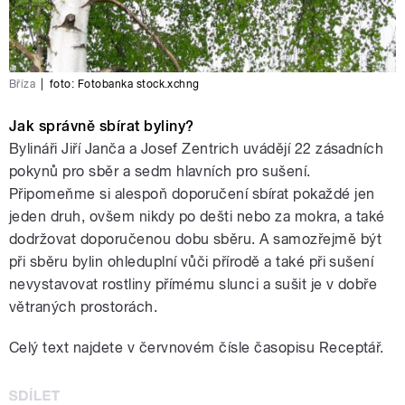
Bříza
|
foto:
Fotobanka stock.xchng
Jak správně sbírat byliny?
Bylináři Jiří Janča a Josef Zentrich uvádějí 22 zásadních
pokynů pro sběr a sedm hlavních pro sušení.
Připomeňme si alespoň doporučení sbírat pokaždé jen
jeden druh, ovšem nikdy po dešti nebo za mokra, a také
dodržovat doporučenou dobu sběru. A samozřejmě být
při sběru bylin ohleduplní vůči přírodě a také při sušení
nevystavovat rostliny přímému slunci a sušit je v dobře
větraných prostorách.
Celý text najdete v červnovém čísle časopisu Receptář.