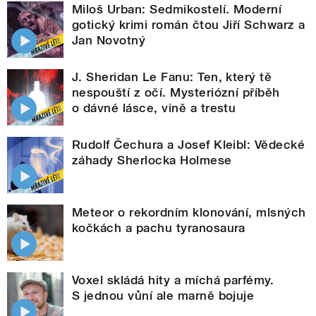
Miloš Urban: Sedmikostelí. Moderní
gotický krimi román čtou Jiří Schwarz a
Jan Novotný
J. Sheridan Le Fanu: Ten, který tě
nespouští z očí. Mysteriózní příběh
o dávné lásce, vině a trestu
Rudolf Čechura a Josef Kleibl: Vědecké
záhady Sherlocka Holmese
Meteor o rekordním klonování, mlsných
kočkách a pachu tyranosaura
Voxel skládá hity a míchá parfémy.
S jednou vůní ale marně bojuje