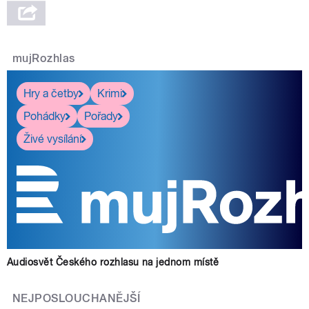
mujRozhlas
Hry a četby
Krimi
Pohádky
Pořady
Živé vysílání
Audiosvět Českého rozhlasu na jednom místě
NEJPOSLOUCHANĚJŠÍ