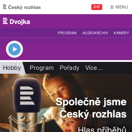
Přejít k hlavnímu obsahu
MENU
ŽIVĚ
PROGRAM
AUDIOARCHIV
KAMERY
Hobby
Program
Pořady
Více
…