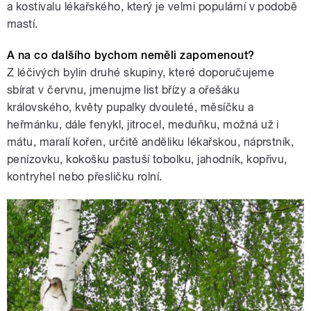
a kostivalu lékařského, který je velmi populární v podobě
mastí.
A na co dalšího bychom neměli zapomenout?
Z léčivých bylin druhé skupiny, které doporučujeme
sbírat v červnu, jmenujme list břízy a ořešáku
královského, květy pupalky dvouleté, měsíčku a
heřmánku, dále fenykl, jitrocel, meduňku, možná už i
mátu, maralí kořen, určitě anděliku lékařskou, náprstník,
penízovku, kokošku pastuší tobolku, jahodník, kopřivu,
kontryhel nebo přesličku rolní.