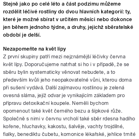
Stejně jako po celé léto a část podzimu můžeme
rozdělit léčivé rostliny do dvou hlavních kategorií: ty,
které je možné sbírat v určitém měsíci nebo dokonce
jen během jednoho týdne, a druhy, jejichž sběratelské
období je delší.
Nezapomeňte na květ lípy
Z první skupiny patří mezi nejznámější léčivky června
květ lípy. Doporučujeme natrhat si ho i v případě, že se
sběru bylin systematicky věnovat nebudete, a to
především kvůli jeho neopakovatelné vůni, kterou doma
při sušení vydává. Další zajímavou rostlinou je zelená
ovesná sláma, jejíž odvar je vynikajícím základem pro
přípravu detoxikační koupele. Neměli bychom
opomenout také květ černého bezu a šípkové růže.
Společně s nimi v červnu vrcholí také sběr rdesna hadího
kořene, hluchavky, kakostu, šalvěje, vachty trojdílné,
fialky, benediktu čubetu, komonice lékařské, jehlice trnité