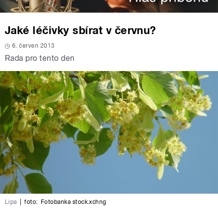
Jaké léčivky sbírat v červnu?
6. červen 2013
Rada pro tento den
Lípa
|
foto:
Fotobanka stock.xchng