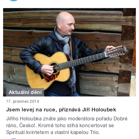
Aktuální dění
17. prosinec 2014
Jsem levej na ruce, přiznává Jiří Holoubek
Jiřího Holoubka znáte jako moderátora pořadu Dobré
ráno, Česko!. Kromě toho stíhá koncertovat se
Spirituál kvintetem a vlastní kapelou Trio.