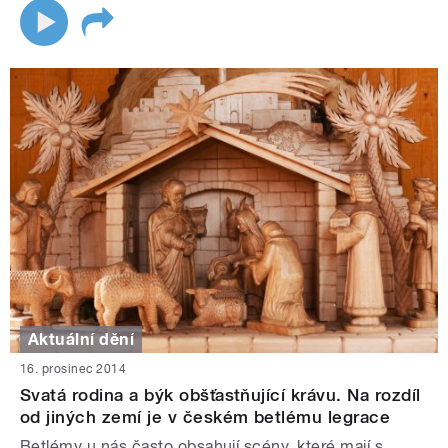
Aktuální dění
16. prosinec 2014
Svatá rodina a býk obšťastňující krávu. Na rozdíl
od jiných zemí je v českém betlému legrace
Betlémy u nás často obsahují scény, které mají s