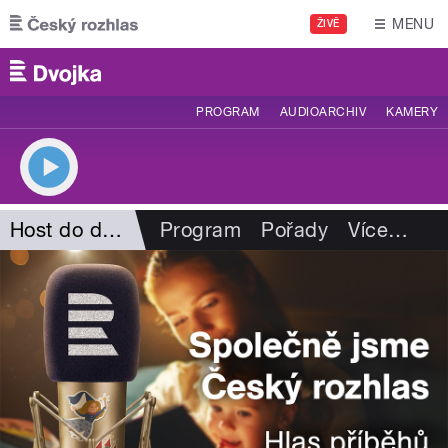
Přejít k hlavnímu obsahu
MENU
ŽIVĚ
PROGRAM
AUDIOARCHIV
KAMERY
Host do domu
Program
Pořady
Více
…