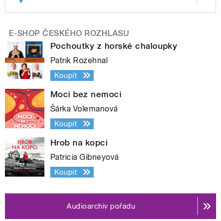
E-SHOP ČESKÉHO ROZHLASU
Pochoutky z horské chaloupky
Patrik Rozehnal
Koupit
Moci bez nemoci
Šárka Volemanová
Koupit
Hrob na kopci
Patricia Gibneyová
Koupit
Audioarchiv pořadu