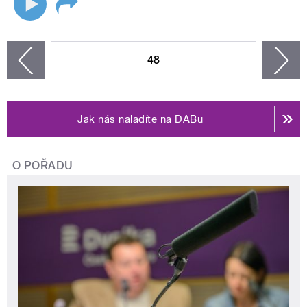
STRÁNKY
48
n
zí
Jak nás naladíte na DABu
O POŘADU