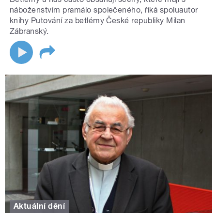
náboženstvím pramálo společeného, říká spoluautor
knihy Putování za betlémy České republiky Milan
Zábranský.
Aktuální dění