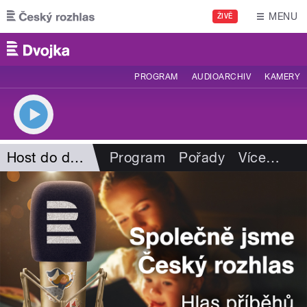
Přejít k hlavnímu obsahu
MENU
ŽIVĚ
PROGRAM
AUDIOARCHIV
KAMERY
Host do domu
Program
Pořady
Více
…