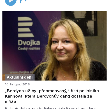
Aktuální dění
10. listopad 2016
„Berdych už byl přepracovaný,“ říká policistka
Kahnová, která Berdychův gang dostala za
mříže
Byla předobrazem hrdinky seriálu Expozitura, dnes