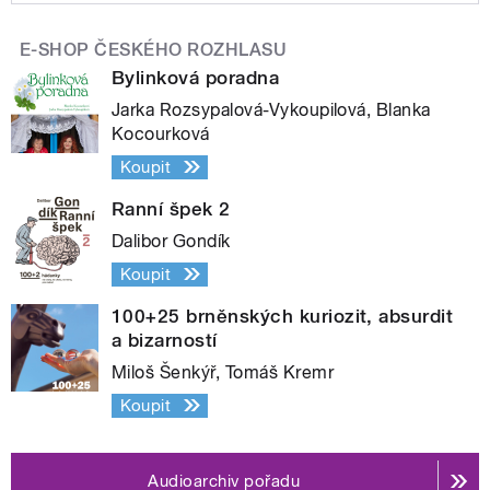
E-SHOP ČESKÉHO ROZHLASU
Bylinková poradna
Jarka Rozsypalová-Vykoupilová, Blanka
Kocourková
Koupit
Ranní špek 2
Dalibor Gondík
Koupit
100+25 brněnských kuriozit, absurdit
a bizarností
Miloš Šenkýř, Tomáš Kremr
Koupit
Audioarchiv pořadu