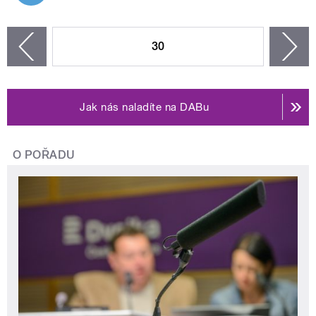
STRÁNKY
30
n
zí
Jak nás naladíte na DABu
O POŘADU