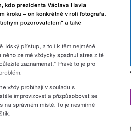
ch, kdo prezidenta Václava Havla
 kroku – on konkrétně v roli fotografa.
 tichým pozorovatelem“ a také
ě lidský přístup, a to i k těm nejméně
e něho ze mě vždycky spadnul stres z té
ůležité zaznamenat.“ Právě to je pro
 problém.
ne vždy probíhají v souladu s
tále improvizovat a přizpůsobovat se
čas na správném místě. To je nesmírně
štík.