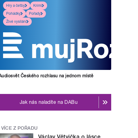
Hry a četby
Krimi
Pohádky
Pořady
Živé vysílání
Audiosvět Českého rozhlasu na jednom místě
Jak nás naladíte na DABu
VÍCE Z POŘADU
Václav Větvička o lásce