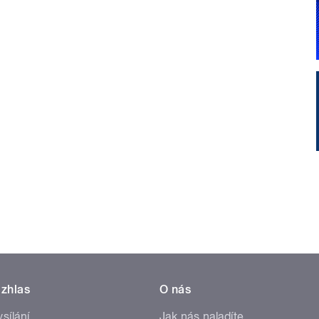
zhlas
O nás
ysílání
Jak nás naladíte