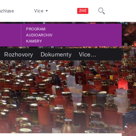
ozhlase
Více
ŽIVĚ
PROGRAM
AUDIOARCHIV
KAMERY
Rozhovory
Dokumenty
Více
…