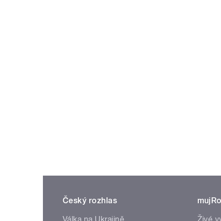
Český rozhlas
mujRo
Válka na Ukrajině
Živé v