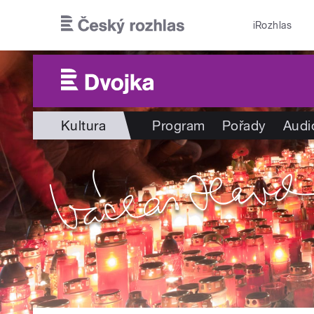
Přejít k hlavnímu obsahu
iRozhlas
Kultura
Program
Pořady
Audi