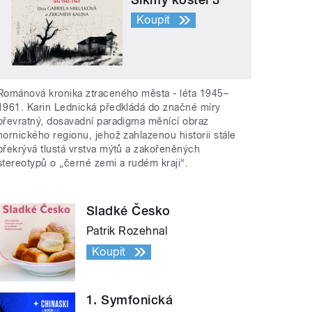
Koupit
Románová kronika ztraceného města - léta 1945–
1961. Karin Lednická předkládá do značné míry
převratný, dosavadní paradigma měnící obraz
hornického regionu, jehož zahlazenou historii stále
překrývá tlustá vrstva mýtů a zakořeněných
stereotypů o „černé zemi a rudém kraji“.
Sladké Česko
Patrik Rozehnal
Koupit
1. Symfonická