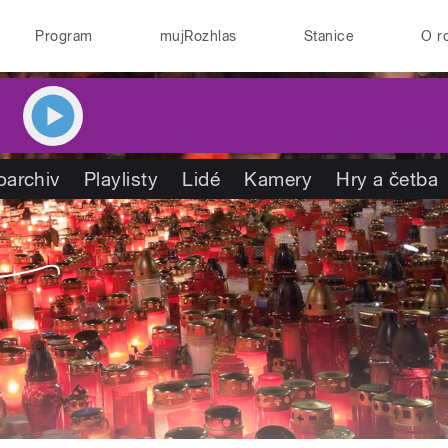
Program
mujRozhlas
Stanice
O r
oarchiv
Playlisty
Lidé
Kamery
Hry a četba