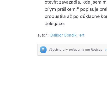
otevřít zavazadla, kde jsem m
bílým práškem,“ popisuje prek
propustila až po důkladné kon
delegace.
autoři:
Dalibor Gondík
,
ert
Všechny díly pořadu na mujRozhlas