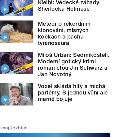
Kleibl: Vědecké záhady
Sherlocka Holmese
Meteor o rekordním
klonování, mlsných
kočkách a pachu
tyranosaura
Miloš Urban: Sedmikostelí.
Moderní gotický krimi
román čtou Jiří Schwarz a
Jan Novotný
Voxel skládá hity a míchá
parfémy. S jednou vůní ale
marně bojuje
mujRozhlas