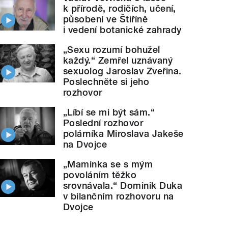
k přírodě, rodičích, učení,
působení ve Štiříně
i vedení botanické zahrady
„Sexu rozumí bohužel
každý.“ Zemřel uznávaný
sexuolog Jaroslav Zveřina.
Poslechněte si jeho
rozhovor
„Líbí se mi být sám.“
Poslední rozhovor
polárníka Miroslava Jakeše
na Dvojce
„Maminka se s mým
povoláním těžko
srovnávala.“ Dominik Duka
v bilančním rozhovoru na
Dvojce