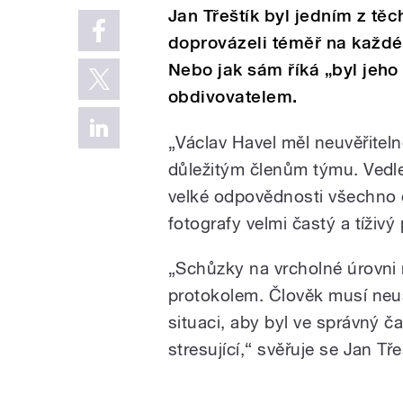
Jan Třeštík byl jedním z tě
doprovázeli téměř na každém
Nebo jak sám říká „byl jeho
obdivovatelem.
„Václav Havel měl neuvěřiteln
důležitým členům týmu. Vedl
velké odpovědnosti všechno d
fotografy velmi častý a tíživý
„Schůzky na vrcholné úrovni 
protokolem. Člověk musí neus
situaci, aby byl ve správný 
stresující,“ svěřuje se Jan Tře