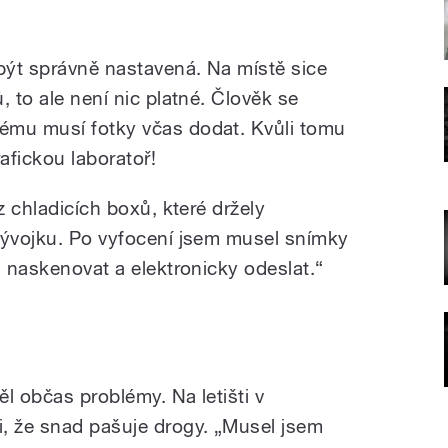
být správně nastavená. Na místě sice
, to ale není nic platné. Člověk se
ému musí fotky včas dodat. Kvůli tomu
afickou laboratoř!
z chladicích boxů, které držely
vývojku. Po vyfocení jsem musel snímky
, naskenovat a elektronicky odeslat.“
ěl občas problémy. Na letišti v
, že snad pašuje drogy. „Musel jsem