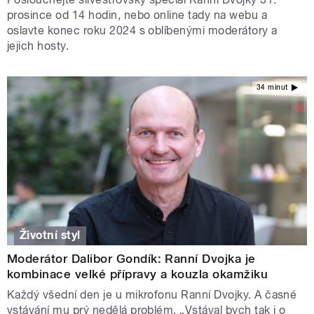
prosince od 14 hodin, nebo online tady na webu a
oslavte konec roku 2024 s oblíbenými moderátory a
jejich hosty.
34 minut
Životní styl
Moderátor Dalibor Gondík: Ranní Dvojka je
kombinace velké přípravy a kouzla okamžiku
Každý všední den je u mikrofonu Ranní Dvojky. A časné
vstávání mu prý nedělá problém. „Vstával bych tak i o