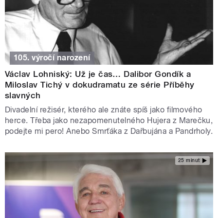
105. výročí narození
Václav Lohniský: Už je čas… Dalibor Gondík a
Miloslav Tichý v dokudramatu ze série Příběhy
slavných
Divadelní režisér, kterého ale znáte spíš jako filmového
herce. Třeba jako nezapomenutelného Hujera z Marečku,
podejte mi pero! Anebo Smrťáka z Dařbujána a Pandrholy.
25 minut