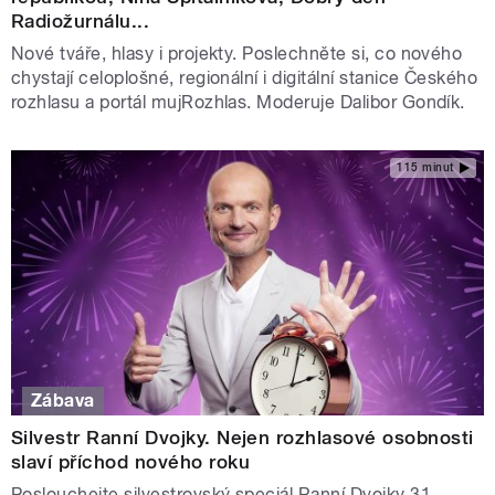
Radiožurnálu...
Nové tváře, hlasy i projekty. Poslechněte si, co nového
chystají celoplošné, regionální i digitální stanice Českého
rozhlasu a portál mujRozhlas. Moderuje Dalibor Gondík.
115 minut
Zábava
Silvestr Ranní Dvojky. Nejen rozhlasové osobnosti
slaví příchod nového roku
Poslouchejte silvestrovský speciál Ranní Dvojky 31.