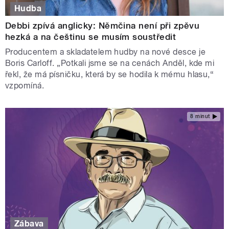
Hudba
Debbi zpívá anglicky: Němčina není při zpěvu
hezká a na češtinu se musím soustředit
Producentem a skladatelem hudby na nové desce je
Boris Carloff. „Potkali jsme se na cenách Anděl, kde mi
řekl, že má písničku, která by se hodila k mému hlasu,“
vzpomíná.
8 minut
Zábava