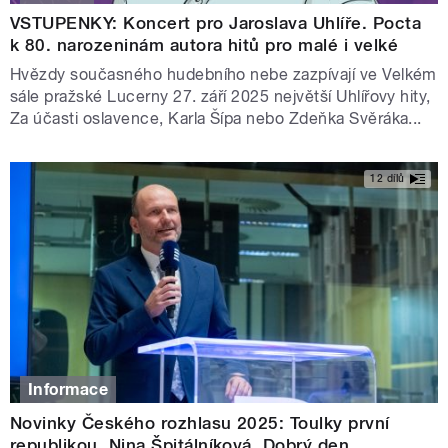
VSTUPENKY: Koncert pro Jaroslava Uhlíře. Pocta
k 80. narozeninám autora hitů pro malé i velké
Hvězdy současného hudebního nebe zazpívají ve Velkém
sále pražské Lucerny 27. září 2025 největší Uhlířovy hity,
Za účasti oslavence, Karla Šípa nebo Zdeňka Svěráka...
12 dílů
Informace
Novinky Českého rozhlasu 2025: Toulky první
republikou, Nina Špitálníková, Dobrý den