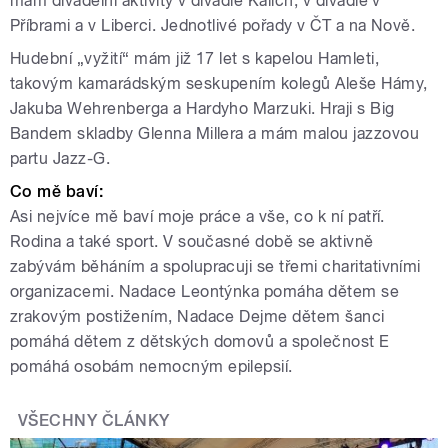
mám divadelní aktivity v divadle Kalich, v divadle v
Příbrami a v Liberci. Jednotlivé pořady v ČT a na Nově.
Hudební „vyžití“ mám již 17 let s kapelou Hamleti,
takovým kamarádským seskupením kolegů Aleše Hámy,
Jakuba Wehrenberga a Hardyho Marzuki. Hraji s Big
Bandem skladby Glenna Millera a mám malou jazzovou
partu Jazz-G.
Co mě baví:
Asi nejvíce mě baví moje práce a vše, co k ní patří.
Rodina a také sport. V současné době se aktivně
zabývám běháním a spolupracuji se třemi charitativními
organizacemi. Nadace Leontýnka pomáha dětem se
zrakovým postižením, Nadace Dejme dětem šanci
pomáhá dětem z dětských domovů a společnost E
pomáhá osobám nemocným epilepsií.
VŠECHNY ČLÁNKY