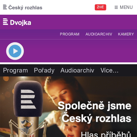
Přejít k hlavnímu obsahu
MENU
ŽIVĚ
PROGRAM
AUDIOARCHIV
KAMERY
Program
Pořady
Audioarchiv
Více
…