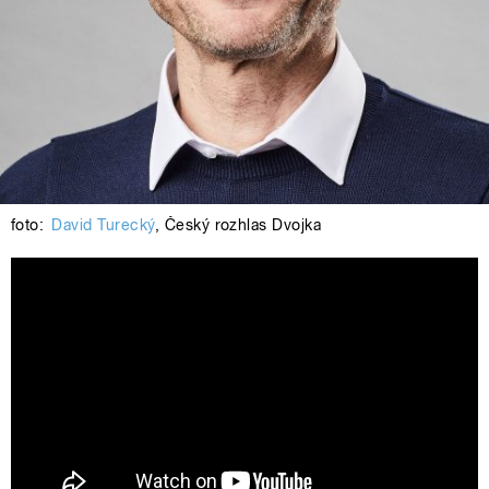
foto:
David Turecký
,
Český rozhlas Dvojka
Český rozhlas Dvojka - Ranní Dvojka