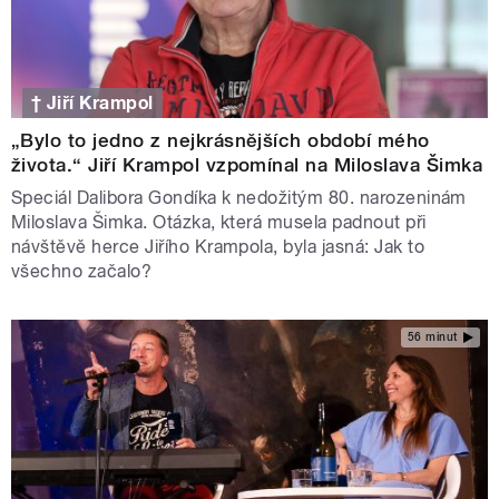
† Jiří Krampol
„Bylo to jedno z nejkrásnějších období mého
života.“ Jiří Krampol vzpomínal na Miloslava Šimka
Speciál Dalibora Gondíka k nedožitým 80. narozeninám
Miloslava Šimka. Otázka, která musela padnout při
návštěvě herce Jiřího Krampola, byla jasná: Jak to
všechno začalo?
56 minut