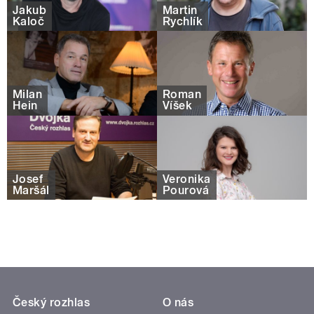
Jakub
Martin
Kaloč
Rychlík
Milan
Roman
Hein
Víšek
Josef
Veronika
Maršál
Pourová
Český rozhlas
O nás