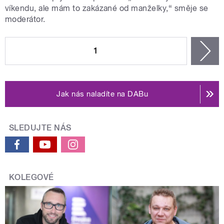
víkendu, ale mám to zakázané od manželky,“ směje se
moderátor.
STRÁNKY
1
n
Jak nás naladíte na DABu
SLEDUJTE NÁS
KOLEGOVÉ