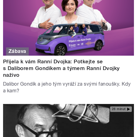
Zábava
Přijela k vám Ranní Dvojka: Potkejte se
s Daliborem Gondíkem a týmem Ranní Dvojky
naživo
Dalibor Gondík a jeho tým vyráží za svými fanoušky. Kdy
a kam?
26 minut