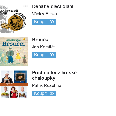
Denár v dívčí dlani
Václav Erben
Koupit
Broučci
Jan Karafiát
Koupit
Pochoutky z horské
chaloupky
Patrik Rozehnal
Koupit