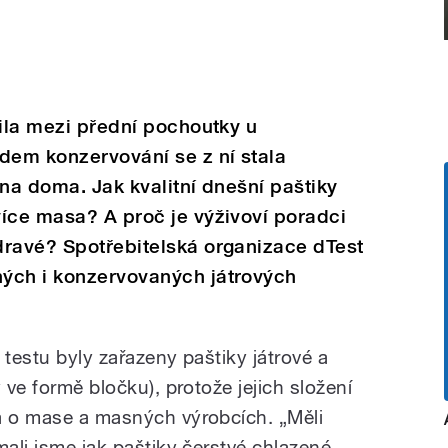
řila mezi přední pochoutky u
dem konzervování se z ní stala
 na doma. Jak kvalitní dnešní paštiky
íce masa? A proč je výživoví poradci
dravé? Spotřebitelská organizace dTest
ých i konzervovaných játrových
 testu byly zařazeny paštiky játrové a
 ve formě bločku), protože jejich složení
a o mase a masných výrobcích. „Měli
mali jsme jak paštiky čerstvé chlazené,