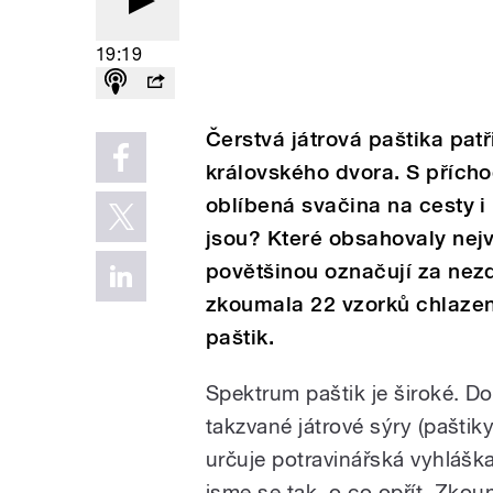
19:19
Čerstvá játrová paštika pat
královského dvora. S přícho
oblíbená svačina na cesty i
jsou? Které obsahovaly nejv
povětšinou označují za nez
zkoumala 22 vzorků chlazen
paštik.
Spektrum paštik je široké. Do
takzvané játrové sýry (paštiky
určuje potravinářská vyhlášk
jsme se tak, o co opřít. Zkou