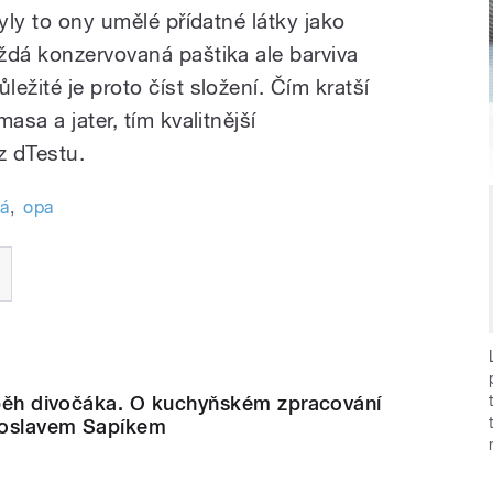
byly to ony umělé přídatné látky jako
ždá konzervovaná paštika ale barviva
ežité je proto číst složení. Čím kratší
asa a jater, tím kvalitnější
z dTestu.
vá
,
opa
říběh divočáka. O kuchyňském zpracování
roslavem Sapíkem