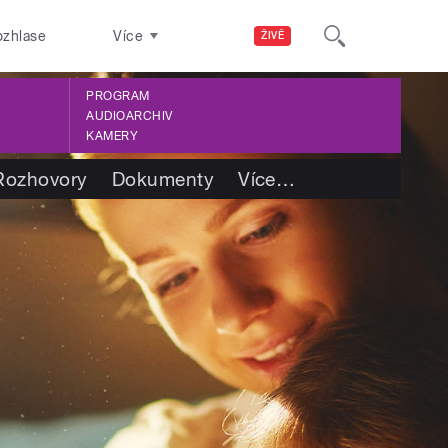
ozhlase
Více
ŽIVĚ
PROGRAM
AUDIOARCHIV
KAMERY
Rozhovory
Dokumenty
Více
…