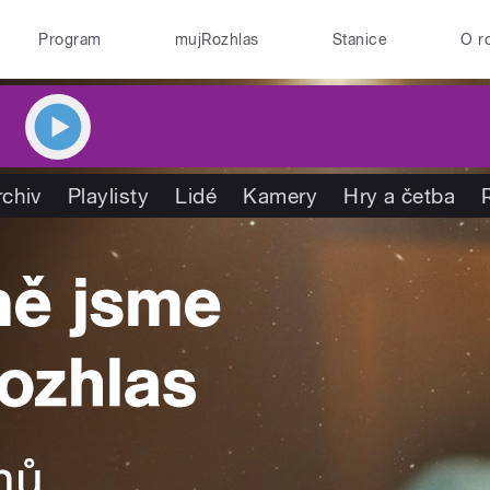
Program
mujRozhlas
Stanice
O r
rchiv
Playlisty
Lidé
Kamery
Hry a četba