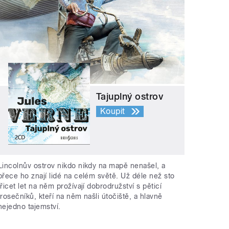
Tajuplný ostrov
Koupit
Lincolnův ostrov nikdo nikdy na mapě nenašel, a
přece ho znají lidé na celém světě. Už déle než sto
třicet let na něm prožívají dobrodružství s pěticí
trosečníků, kteří na něm našli útočiště, a hlavně
nejedno tajemství.