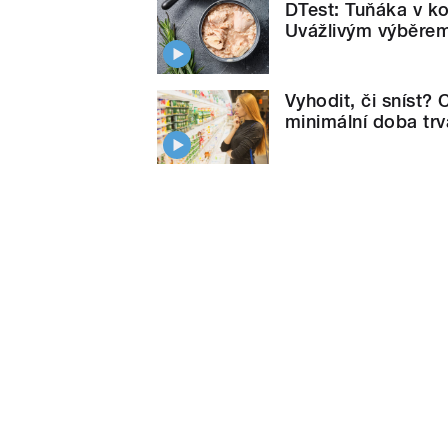
DTest: Tuňáka v ko
Uvážlivým výběrem 
Vyhodit, či sníst?
minimální doba trv