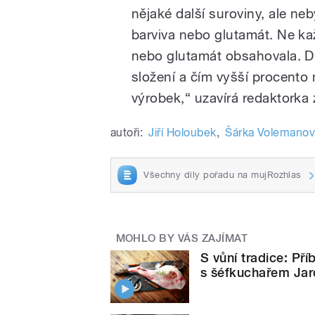
nějaké další suroviny, ale ne
barviva nebo glutamát. Ne ka
nebo glutamát obsahovala. Důl
složení a čím vyšší procento m
výrobek,“ uzavírá redaktorka 
autoři:
Jiří Holoubek
,
Šárka Volemano
Všechny díly pořadu na mujRozhlas
MOHLO BY VÁS ZAJÍMAT
S vůní tradice: P
s šéfkuchařem Ja