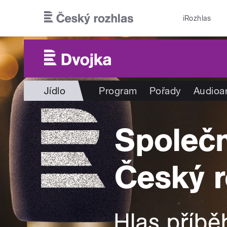
Přejít k hlavnímu obsahu
iRozhlas
Jídlo
Program
Pořady
Audioa