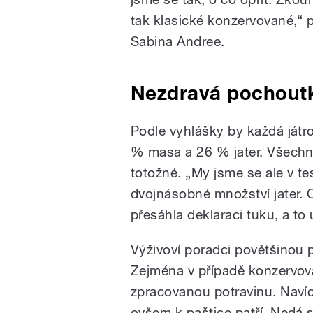
tak klasické konzervované,“ p
Sabina Andree.
Nezdravá pochout
Podle vyhlášky by každá játr
% masa a 26 % jater. Všechny
totožné. „My jsme se ale v tes
dvojnásobné množství jater. 
přesáhla deklaraci tuku, a to 
Výživoví poradci povětšinou 
Zejména v případě konzervov
zpracovanou potravinu. Navíc
ovšem k paštice patří. Nedá se