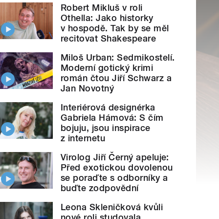
Robert Mikluš v roli
Othella: Jako historky
v hospodě. Tak by se měl
recitovat Shakespeare
Miloš Urban: Sedmikostelí.
Moderní gotický krimi
román čtou Jiří Schwarz a
Jan Novotný
Interiérová designérka
Gabriela Hámová: S čím
bojuju, jsou inspirace
z internetu
Virolog Jiří Černý apeluje:
Před exotickou dovolenou
se poraďte s odborníky a
buďte zodpovědní
Leona Skleničková kvůli
nové roli studovala