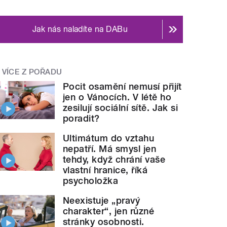
Jak nás naladíte na DABu
VÍCE Z POŘADU
Pocit osamění nemusí přijít
jen o Vánocích. V létě ho
zesilují sociální sítě. Jak si
poradit?
Ultimátum do vztahu
nepatří. Má smysl jen
tehdy, když chrání vaše
vlastní hranice, říká
psycholožka
Neexistuje „pravý
charakter“, jen různé
stránky osobnosti.