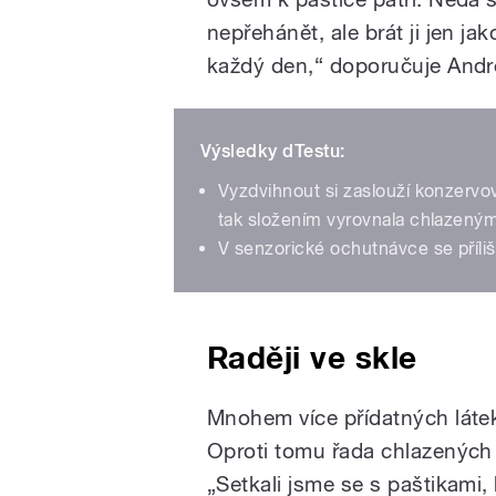
nepřehánět, ale brát ji jen j
každý den,“ doporučuje Andr
Výsledky dTestu:
Vyzdvihnout si zaslouží konzervov
tak složením vyrovnala chlazený
V senzorické ochutnávce se příli
Raději ve skle
Mnohem více přídatných látek
Oproti tomu řada chlazených p
„Setkali jsme se s paštikami,