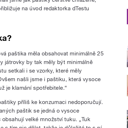
řibližuje na úvod redaktorka dTestu
ka?
ová paštika měla obsahovat minimálně 25
 játrovky by tak měly být minimálně
tu setkali i se vzorky, které měly
Ovšem našli jsme i paštiku, která vysoce
už je klamání spotřebitele.“
paštiky příliš ke konzumaci nedoporučují.
aných paštik se jedná o vysoce
 obsahují velké množství tuku. „Tuk
 s tím nic dělat, takže je důležité to s ní