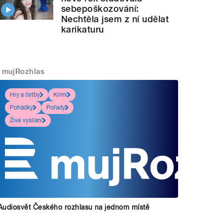
sebepoškozování:
Nechtěla jsem z ní udělat
karikaturu
mujRozhlas
Hry a četby
Krimi
Pohádky
Pořady
Živé vysílání
Audiosvět Českého rozhlasu na jednom místě