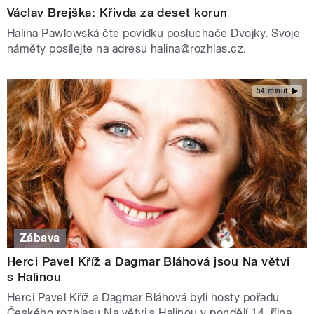
Václav Brejška: Křivda za deset korun
Halina Pawlowská čte povídku posluchače Dvojky. Svoje
náměty posílejte na adresu halina@rozhlas.cz.
54 minut
Zábava
Herci Pavel Kříž a Dagmar Bláhová jsou Na větvi
s Halinou
Herci Pavel Kříž a Dagmar Bláhová byli hosty pořadu
Českého rozhlasu Na větvi s Halinou v pondělí 14. října