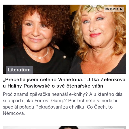
55 minut
Literatura
„Přečetla jsem celého Vinnetoua.“ Jitka Zelenková
u Haliny Pawlowské o své čtenářské vášni
Proč známá zpěvačka nesnáší e-knihy? A u kterého díla
si připadá jako Forrest Gump? Poslechněte si nedělní
speciál pořadu Pokračování za chvilku: Co Čech, to
Němcová.