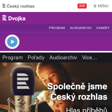
Přejít k hlavnímu obsahu
MENU
ŽIVĚ
PROGRAM
AUDIOARCHIV
KAMERY
Program
Pořady
Audioarchiv
Více
…