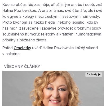
Kdo se občas rád zasměje, ať už jiným anebo i sobě, zná
Halinu Pawlowskou. A ona zná nás, své čtenáře, ale i své
kolegyně a kolegy mezi českými i světovými humoristy.
Proto bychom asi těžko hledali někoho lepšího, kdo by
nás mohl zasvěceně i zábavně provádět drobnými plody
současného humoru: fejetony a krátkými humoristickými
příběhy z běžného života.
Pořad
Omeletky
uvádí Halina Pawlowská každý víkend
v poledne.
VŠECHNY ČLÁNKY
3 minuty