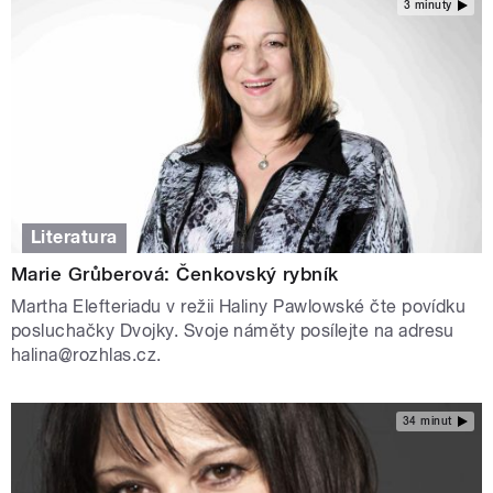
3 minuty
Literatura
Marie Grůberová: Čenkovský rybník
Martha Elefteriadu v režii Haliny Pawlowské čte povídku
posluchačky Dvojky. Svoje náměty posílejte na adresu
halina@rozhlas.cz.
34 minut