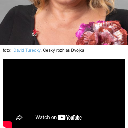
foto:
David Turecký
,
Český rozhlas Dvojka
Na Dvojce si vyberete: Halina
Pawlowská