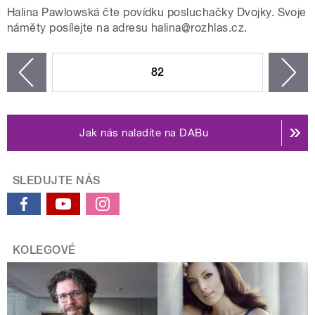
Halina Pawlowská čte povídku posluchačky Dvojky. Svoje
náměty posílejte na adresu halina@rozhlas.cz.
STRÁNKY
82
n
zí
Jak nás naladíte na DABu
SLEDUJTE NÁS
KOLEGOVÉ