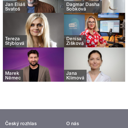
Jan Eliáš
Dagmar Dasha
Svatoš
Sobková
Tereza
Denisa
Stýblová
Žišková
Marek
Jana
Němec
Klímová
Český rozhlas
O nás