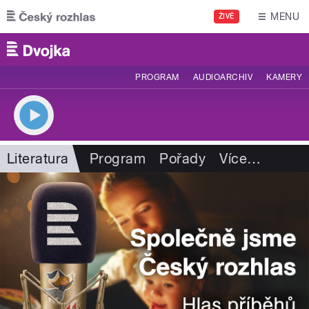
Přejít k hlavnímu obsahu
MENU
ŽIVĚ
PROGRAM
AUDIOARCHIV
KAMERY
Literatura
Program
Pořady
Více
…