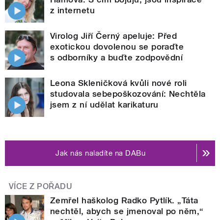
z internetu
Virolog Jiří Černý apeluje: Před
exotickou dovolenou se poraďte
s odborníky a buďte zodpovědní
Leona Skleničková kvůli nové roli
studovala sebepoškozování: Nechtěla
jsem z ní udělat karikaturu
Jak nás naladíte na DABu
VÍCE Z POŘADU
Zemřel haškolog Radko Pytlík. „Táta
nechtěl, abych se jmenoval po něm,“