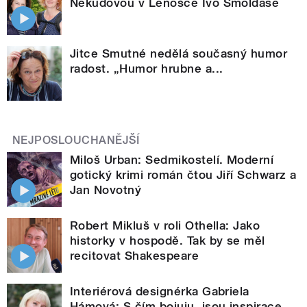
Nekudovou v Lenošce Ivo Šmoldase
Jitce Smutné nedělá současný humor
radost. „Humor hrubne a...
NEJPOSLOUCHANĚJŠÍ
Miloš Urban: Sedmikostelí. Moderní
gotický krimi román čtou Jiří Schwarz a
Jan Novotný
Robert Mikluš v roli Othella: Jako
historky v hospodě. Tak by se měl
recitovat Shakespeare
Interiérová designérka Gabriela
Hámová: S čím bojuju, jsou inspirace