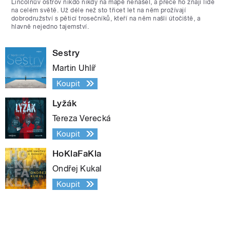
Lincolnův ostrov nikdo nikdy na mapě nenašel, a přece ho znají lidé
na celém světě. Už déle než sto třicet let na něm prožívají
dobrodružství s pěticí trosečníků, kteří na něm našli útočiště, a
hlavně nejedno tajemství.
Sestry
Martin Uhlíř
Koupit
Lyžák
Tereza Verecká
Koupit
HoKlaFaKla
Ondřej Kukal
Koupit