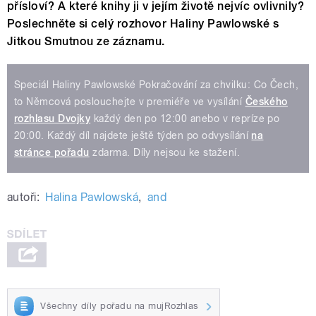
přísloví? A které knihy ji v jejím životě nejvíc ovlivnily?
Poslechněte si celý rozhovor Haliny Pawlowské s
Jitkou Smutnou ze záznamu.
Speciál Haliny Pawlowské Pokračování za chvilku: Co Čech,
to Němcová poslouchejte v premiéře ve vysílání
Českého
rozhlasu Dvojky
každý den po 12:00 anebo v repríze po
20:00. Každý díl najdete ještě týden po odvysílání
na
stránce pořadu
zdarma. Díly nejsou ke stažení.
autoři:
Halina Pawlowská
,
and
Všechny díly pořadu na mujRozhlas