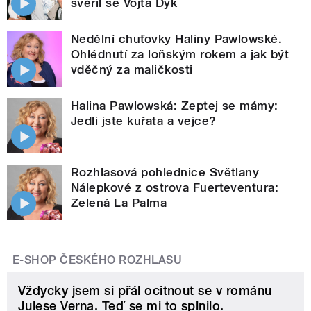
svěřil se Vojta Dyk
Nedělní chuťovky Haliny Pawlowské.
Ohlédnutí za loňským rokem a jak být
vděčný za maličkosti
Halina Pawlowská: Zeptej se mámy:
Jedli jste kuřata a vejce?
Rozhlasová pohlednice Světlany
Nálepkové z ostrova Fuerteventura:
Zelená La Palma
E-SHOP ČESKÉHO ROZHLASU
Vždycky jsem si přál ocitnout se v románu
Julese Verna. Teď se mi to splnilo.