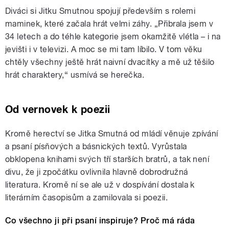
Diváci si Jitku Smutnou spojují především s rolemi
maminek, které začala hrát velmi záhy. „Přibrala jsem v
34 letech a do téhle kategorie jsem okamžitě vlétla – i na
jevišti i v televizi. A moc se mi tam líbilo. V tom věku
chtěly všechny ještě hrát naivní dvacítky a mě už těšilo
hrát charaktery,“ usmívá se herečka.
Od vernovek k poezii
Kromě herectví se Jitka Smutná od mládí věnuje zpívání
a psaní písňových a básnických textů. Vyrůstala
obklopena knihami svých tří starších bratrů, a tak není
divu, že ji zpočátku ovlivnila hlavně dobrodružná
literatura. Kromě ní se ale už v dospívání dostala k
literárním časopisům a zamilovala si poezii.
Co všechno ji při psaní inspiruje? Proč má ráda