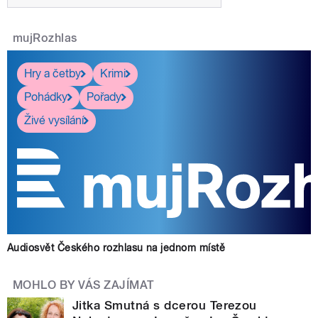
mujRozhlas
Hry a četby
Krimi
Pohádky
Pořady
Živé vysílání
Audiosvět Českého rozhlasu na jednom místě
MOHLO BY VÁS ZAJÍMAT
Jitka Smutná s dcerou Terezou