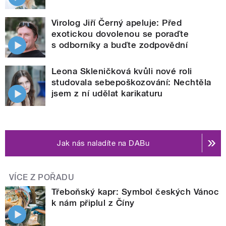
Virolog Jiří Černý apeluje: Před
exotickou dovolenou se poraďte
s odborníky a buďte zodpovědní
Leona Skleničková kvůli nové roli
studovala sebepoškozování: Nechtěla
jsem z ní udělat karikaturu
Jak nás naladíte na DABu
VÍCE Z POŘADU
Třeboňský kapr: Symbol českých Vánoc
k nám připlul z Číny