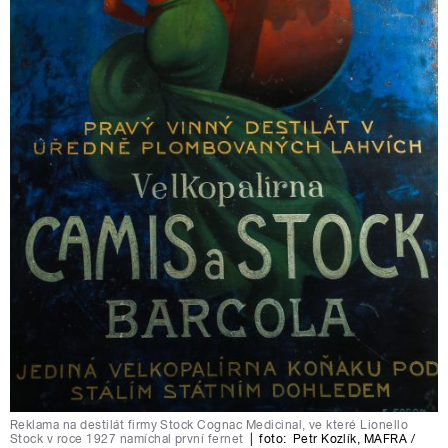
Reklama na destilát firmy Stock Cognac Medicinal, ve které Lionello
Stock v roce 1927 namíchal první fernet
|
foto:
Petr Kozlík
,
MAFRA /