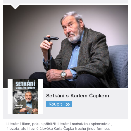
Setkání s Karlem Čapkem
Koupit
Literární fikce, pokus přiblížit literární nadsázkou spisovatele,
filozofa, ale hlavně člověka Karla Čapka trochu jinou formou.