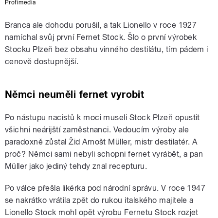
Profimedia
Branca ale dohodu porušil, a tak Lionello v roce 1927
namíchal svůj první Fernet Stock. Šlo o první výrobek
Stocku Plzeň bez obsahu vinného destilátu, tím pádem i
cenově dostupnější.
Němci neuměli fernet vyrobit
Po nástupu nacistů k moci museli Stock Plzeň opustit
všichni neárijští zaměstnanci. Vedoucím výroby ale
paradoxně zůstal Žid Arnošt Müller, mistr destilatér. A
proč? Němci sami nebyli schopni fernet vyrábět, a pan
Müller jako jediný tehdy znal recepturu.
Po válce přešla likérka pod národní správu. V roce 1947
se nakrátko vrátila zpět do rukou italského majitele a
Lionello Stock mohl opět výrobu Fernetu Stock rozjet