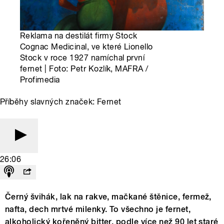
Reklama na destilát firmy Stock
Cognac Medicinal, ve které Lionello
Stock v roce 1927 namíchal první
fernet | Foto: Petr Kozlík, MAFRA /
Profimedia
Příběhy slavných značek: Fernet
26:06
Černý švihák, lak na rakve, mačkané štěnice, fermež,
nafta, dech mrtvé milenky. To všechno je fernet,
alkoholický kořeněný bitter, podle více než 90 let staré