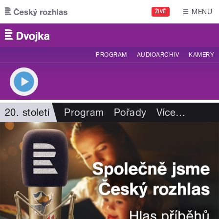
Přejít k hlavnímu obsahu
MENU
ŽIVĚ
PROGRAM
AUDIOARCHIV
KAMERY
20. století
Program
Pořady
Více
…