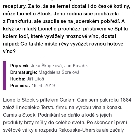
receptury. Za to, že se fernet dostal i do české kotliny,
může Lionello Stock. Jeho rodina sice pocházela
z Frankfurtu, ale usadila se na jaderském pobřeží. A
když se mladý Lionello procházel přístavem ve Splitu
kolem lodí, které vyvážely hroznové víno, dostal
nápad: Co takhle místo révy vyvážet rovnou hotové
víno?
Připravili:
Jitka Škápíková, Jan Kovařík
Dramaturgie:
Magdalena Šorelová
Hudba:
Jiří Litoš
Premiéra:
18. 6. 2019
Lionello Stock s přítelem Carlem Camisem pak roku 1884
založili nedaleko Terstu firmu na výrobu vína a koňaku
Camis a Stock. Podnikání se dařilo a lodě s jejich
produkty brzy mířily do celého světa. Po skončení první
světové války a rozpadu Rakouska-Uherska ale začaly