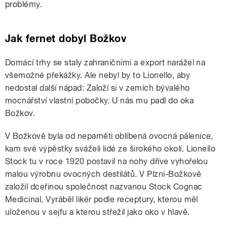
problémy.
Jak fernet dobyl Božkov
Domácí trhy se staly zahraničními a export narážel na
všemožné překážky. Ale nebyl by to Lionello, aby
nedostal další nápad: Založí si v zemích bývalého
mocnářství vlastní pobočky. U nás mu padl do oka
Božkov.
V Božkově byla od nepaměti oblíbená ovocná pálenice,
kam své výpěstky sváželi lidé ze širokého okolí. Lionello
Stock tu v roce 1920 postavil na nohy dříve vyhořelou
malou výrobnu ovocných destilátů. V Plzni-Božkově
založil dceřinou společnost nazvanou Stock Cognac
Medicinal. Vyráběl likér podle receptury, kterou měl
uloženou v sejfu a kterou střežil jako oko v hlavě.