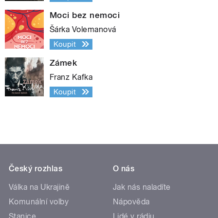
Moci bez nemoci
Šárka Volemanová
Koupit
Zámek
Franz Kafka
Koupit
Český rozhlas
O nás
Válka na Ukrajině
Jak nás naladíte
Komunální volby
Nápověda
Stanice
Lidé v rádiu