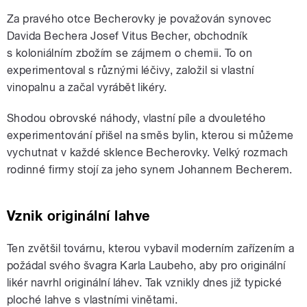
Za pravého otce Becherovky je považován synovec
Davida Bechera Josef Vitus Becher, obchodník
s koloniálním zbožím se zájmem o chemii. To on
experimentoval s různými léčivy, založil si vlastní
vinopalnu a začal vyrábět likéry.
Shodou obrovské náhody, vlastní píle a dvouletého
experimentování přišel na směs bylin, kterou si můžeme
vychutnat v každé sklence Becherovky. Velký rozmach
rodinné firmy stojí za jeho synem Johannem Becherem.
Vznik originální lahve
Ten zvětšil továrnu, kterou vybavil moderním zařízením a
požádal svého švagra Karla Laubeho, aby pro originální
likér navrhl originální láhev. Tak vznikly dnes již typické
ploché lahve s vlastními vinětami.