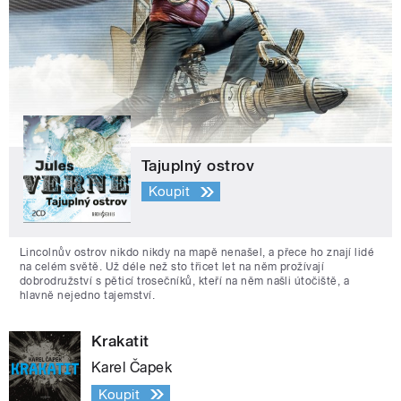
Tajuplný ostrov
Koupit
Lincolnův ostrov nikdo nikdy na mapě nenašel, a přece ho znají lidé
na celém světě. Už déle než sto třicet let na něm prožívají
dobrodružství s pěticí trosečníků, kteří na něm našli útočiště, a
hlavně nejedno tajemství.
Krakatit
Karel Čapek
Koupit