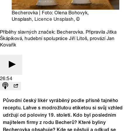
Becherovka | Foto: Olena Bohovyk,
Unsplash,
Licence Unsplash
,
©
Příběhy slavných značek: Becherovka. Připravila Jitka
Škápíková, hudební spolupráce Jiří Litoš, provází Jan
Kovařík
26:54
Původní český likér vyráběný podle přísně tajného
receptu. Lahve s modrožlutou etiketou si svůj vzhled
udržují od poloviny 19. století. Kdo byl posledním
majitelem firmy z rodu Becherů? Které byliny
Becherovka obsahuje? Kde se pěstují a odkud se