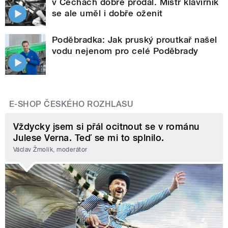
v Čechách dobře prodal. Mistr klavírník
se ale uměl i dobře oženit
Poděbradka: Jak pruský proutkař našel
vodu nejenom pro celé Poděbrady
E-SHOP ČESKÉHO ROZHLASU
Vždycky jsem si přál ocitnout se v románu
Julese Verna. Teď se mi to splnilo.
Václav Žmolík, moderátor