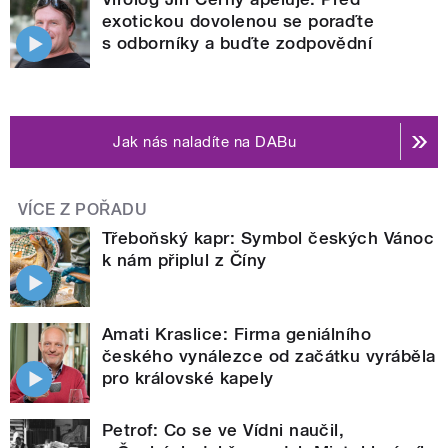
exotickou dovolenou se poraďte
s odborníky a buďte zodpovědní
Jak nás naladíte na DABu
VÍCE Z POŘADU
Třeboňský kapr: Symbol českých Vánoc
k nám připlul z Číny
Amati Kraslice: Firma geniálního
českého vynálezce od začátku vyráběla
pro královské kapely
Petrof: Co se ve Vídni naučil,