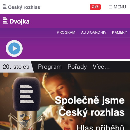
Přejít k hlavnímu obsahu
MENU
ŽIVĚ
PROGRAM
AUDIOARCHIV
KAMERY
20. století
Program
Pořady
Více
…