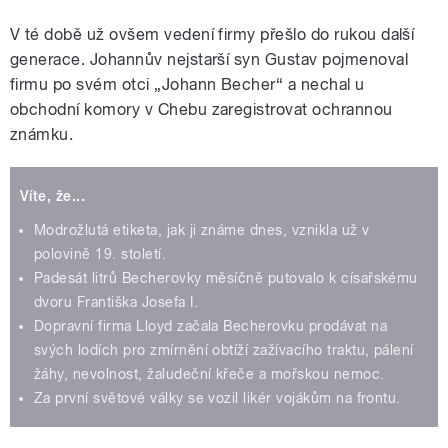
V té době už ovšem vedení firmy přešlo do rukou další
generace. Johannův nejstarší syn Gustav pojmenoval
firmu po svém otci „Johann Becher“ a nechal u
obchodní komory v Chebu zaregistrovat ochrannou
známku.
Víte, že...
Modrožlutá etiketa, jak ji známe dnes, vznikla už v
polovině 19. století.
Padesát litrů Becherovky měsíčně putovalo k císařskému
dvoru Františka Josefa I.
Dopravní firma Lloyd začala Becherovku prodávat na
svých lodích pro zmírnění obtíží zažívacího traktu, pálení
žáhy, nevolnost, žaludeční křeče a mořskou nemoc.
Za první světové války se vozil likér vojákům na frontu.