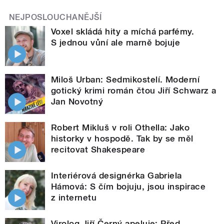
NEJPOSLOUCHANĚJŠÍ
Voxel skládá hity a míchá parfémy.
S jednou vůní ale marně bojuje
Miloš Urban: Sedmikostelí. Moderní
gotický krimi román čtou Jiří Schwarz a
Jan Novotný
Robert Mikluš v roli Othella: Jako
historky v hospodě. Tak by se měl
recitovat Shakespeare
Interiérová designérka Gabriela
Hámová: S čím bojuju, jsou inspirace
z internetu
Virolog Jiří Černý apeluje: Před