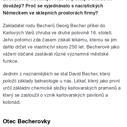
dovážejí? Proč se vyjednávalo s nacistických
Německem ve sklepních prostorách firmy?
Zakladatel rodu Becherů Georg Becher přišel do
Karlových Varů zhruba ve druhé polovině 16. století.
Jeho potomci zde časem získali lékárnu, kterou se jim
dařilo držet ve vlastnictví skoro 250 let. Becherové jako
vážení občané zastávali různé významné městské
funkce.
Jedním z neznámějších se stal David Becher, který
položil základy balneologie u nás. Lékař, který jako první
určil základní chemické složky karlovarských pramenů a
který se zasloužil o vznik karlovarských pavilonů a
kolonád.
Otec Becherovky