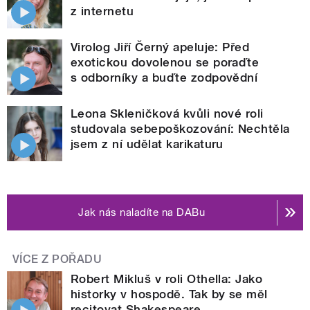
z internetu
Virolog Jiří Černý apeluje: Před
exotickou dovolenou se poraďte
s odborníky a buďte zodpovědní
Leona Skleničková kvůli nové roli
studovala sebepoškozování: Nechtěla
jsem z ní udělat karikaturu
Jak nás naladíte na DABu
VÍCE Z POŘADU
Robert Mikluš v roli Othella: Jako
historky v hospodě. Tak by se měl
recitovat Shakespeare