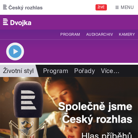
Přejít k hlavnímu obsahu
MENU
ŽIVĚ
PROGRAM
AUDIOARCHIV
KAMERY
Životní styl
Program
Pořady
Více
…