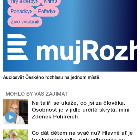
Hry a četby
Krimi
Pohádky
Pořady
Živé vysílání
Audiosvět Českého rozhlasu na jednom místě
MOHLO BY VÁS ZAJÍMAT
Na talíři se ukáže, co jsi za člověka.
Osobnost je v jídle určitě skrytá, míní
Zdeněk Pohlreich
Co dát dětem na svačinu? Hlavně ať je
to skutečné jídlo, radí odbornice na