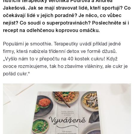
nutriční terapeutky Veronika Pourová a Andrea
Jakešová. Jak se mají stravovat lidé, kteří sportují? Co
očekávají lidé v jejich poradně? Je něco, co vůbec
nejíst? Co soudí o superpotravinách? Poslechněte si i
recept na odlehčenou koprovou omáčku.
Populární je smoothie. Terapeutky uvádí příklad jedné
firmy, která nabízela třídenní detox ve formě džusů.
„Vyšlo nám to v přepočtu na 40 kostek cukru! Když
ovoce rozmixujeme, tak ho zbavíme vlákniny, ale cukr je
pořád cukr.“