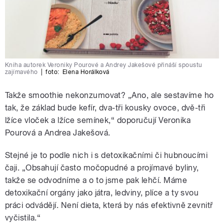
Kniha autorek Veroniky Pourové a Andrey Jakešové přináší spoustu
zajímavého
|
foto:
Elena Horálková
Takže smoothie nekonzumovat? „Ano, ale sestavíme ho
tak, že základ bude kefír, dva-tři kousky ovoce, dvě-tři
lžíce vloček a lžíce semínek,“ doporučují Veronika
Pourová a Andrea Jakešová.
Stejné je to podle nich i s detoxikačními či hubnoucími
čaji. „Obsahují často močopudné a projímavé byliny,
takže se odvodníme a o to jsme pak lehčí. Máme
detoxikační orgány jako játra, ledviny, plíce a ty svou
práci odvádějí. Není dieta, která by nás efektivně zevnitř
vyčistila.“