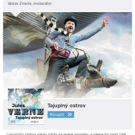
Václav Žmolík, moderátor
Tajuplný ostrov
Koupit
Lincolnův ostrov nikdo nikdy na mapě nenašel, a přece ho znají lidé