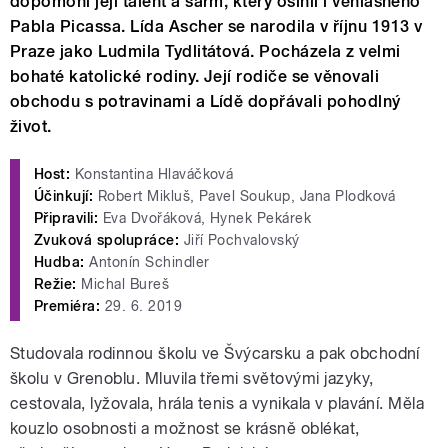
dopomohl její talent a šarm, který oslnil i věhlasného
Pabla Picassa. Lída Ascher se narodila v říjnu 1913 v
Praze jako Ludmila Tydlitátová. Pocházela z velmi
bohaté katolické rodiny. Její rodiče se věnovali
obchodu s potravinami a Lídě dopřávali pohodlný
život.
Host:
Konstantina Hlaváčková
Účinkují:
Robert Mikluš, Pavel Soukup, Jana Plodková
Připravili:
Eva Dvořáková, Hynek Pekárek
Zvuková spolupráce:
Jiří Pochvalovský
Hudba:
Antonín Schindler
Režie:
Michal Bureš
Premiéra:
29. 6. 2019
Studovala rodinnou školu ve Švýcarsku a pak obchodní
školu v Grenoblu. Mluvila třemi světovými jazyky,
cestovala, lyžovala, hrála tenis a vynikala v plavání. Měla
kouzlo osobnosti a možnost se krásně oblékat,