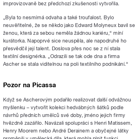
improvizovaně bez předchozí zkušenosti vytvořila.
„
Byla to nesmírná odvaha a také troufalost. Bylo
neuvěřitelné, že se někdo jako Edward Molyneux bavil se
ženou, která za sebou neměla žádnou kariéru,“ míní
kurátorka. Napoprvé sice neuspěla, ale napodruhé ho
přesvědčil její talent. Doslova přes noc se z ní stala
textilní designérka. „Odrazili se tak ode dna a firma
Ascher se stala viditelnou na poli textilního podnikání.“
Pozor na Picassa
Když se Ascherovým podařilo realizovat další odvážnou
myšlenku – vytvořit kolekci hedvábných šátků podle
návrhů předních umělců své doby, jméno jejich firmy
hvězdně zazářilo. Navázali spolupráci s Henri Matissem,
Henry Moorem nebo André Derainem a obyčejné látky
proměnili v umělecká díla, která mohla plnit funkci