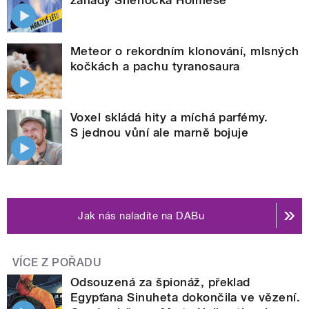
Meteor o rekordním klonování, mlsných
kočkách a pachu tyranosaura
Voxel skládá hity a míchá parfémy.
S jednou vůní ale marně bojuje
Jak nás naladíte na DABu
VÍCE Z POŘADU
Odsouzená za špionáž, překlad
Egypťana Sinuheta dokončila ve vězení.