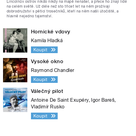
Lincolnův ostrov nikdo nikdy na mapě nenašel, a přece ho znají lidé
na celém světě. Už déle než sto třicet let na něm prožívají
dobrodružství s pěticí trosečníků, kteří na něm našli útočiště, a
hlavně nejedno tajemství.
Hornické vdovy
Kamila Hladká
Koupit
Vysoké okno
Raymond Chandler
Koupit
Válečný pilot
Antoine De Saint Exupéry, Igor Bareš,
Vladimír Rusko
Koupit