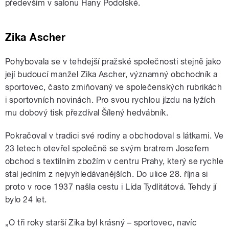
především v salonu Hany Podolské.
Zika Ascher
Pohybovala se v tehdejší pražské společnosti stejně jako
její budoucí manžel Zika Ascher, významný obchodník a
sportovec, často zmiňovaný ve společenských rubrikách
i sportovních novinách. Pro svou rychlou jízdu na lyžích
mu dobový tisk přezdíval Šílený hedvábník.
Pokračoval v tradici své rodiny a obchodoval s látkami. Ve
23 letech otevřel společně se svým bratrem Josefem
obchod s textilním zbožím v centru Prahy, který se rychle
stal jedním z nejvyhledávanějších. Do ulice 28. října si
proto v roce 1937 našla cestu i Lída Tydlitátová. Tehdy jí
bylo 24 let.
„
O tři roky starší Zika byl krásný – sportovec, navíc