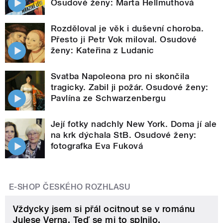
Osudové ženy: Marta Hellmuthová
Rozděloval je věk i duševní choroba.
Přesto ji Petr Vok miloval. Osudové
ženy: Kateřina z Ludanic
Svatba Napoleona pro ni skončila
tragicky. Zabil ji požár. Osudové ženy:
Pavlína ze Schwarzenbergu
Její fotky nadchly New York. Doma jí ale
na krk dýchala StB. Osudové ženy:
fotografka Eva Fuková
E-SHOP ČESKÉHO ROZHLASU
Vždycky jsem si přál ocitnout se v románu
Julese Verna. Teď se mi to splnilo.