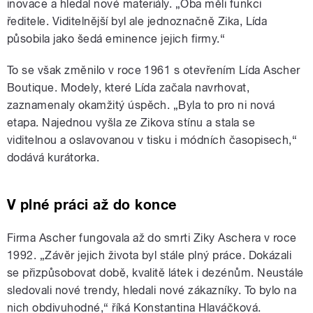
inovace a hledal nové materiály. „Oba měli funkci
ředitele. Viditelnější byl ale jednoznačně Zika, Lída
působila jako šedá eminence jejich firmy.“
To se však změnilo v roce 1961 s otevřením Lída Ascher
Boutique. Modely, které Lída začala navrhovat,
zaznamenaly okamžitý úspěch. „Byla to pro ni nová
etapa. Najednou vyšla ze Zikova stínu a stala se
viditelnou a oslavovanou v tisku i módních časopisech,“
dodává kurátorka.
V plné práci až do konce
Firma Ascher fungovala až do smrti Ziky Aschera v roce
1992. „Závěr jejich života byl stále plný práce. Dokázali
se přizpůsobovat době, kvalitě látek i dezénům. Neustále
sledovali nové trendy, hledali nové zákazníky. To bylo na
nich obdivuhodné,“ říká Konstantina Hlaváčková.