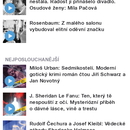
nestála. Radost jí přinášelo divadlo.
Osudové ženy: Míla Pačová
Rosenbaum: Z malého salonu
vybudoval elitní oděvní značku
NEJPOSLOUCHANĚJŠÍ
Miloš Urban: Sedmikostelí. Moderní
gotický krimi román čtou Jiří Schwarz a
Jan Novotný
J. Sheridan Le Fanu: Ten, který tě
nespouští z očí. Mysteriózní příběh
o dávné lásce, vině a trestu
Rudolf Čechura a Josef Kleibl: Vědecké
záhady Sherlocka Holmese