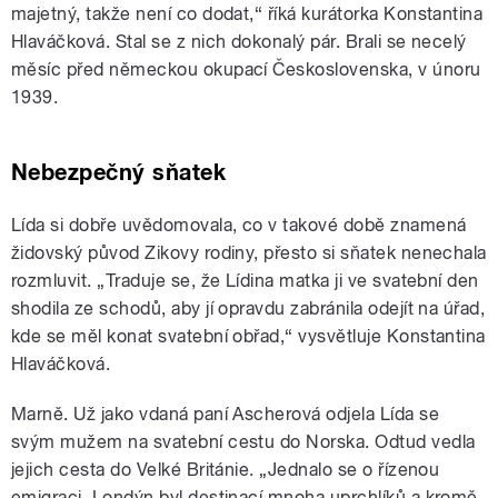
majetný, takže není co dodat,“ říká kurátorka Konstantina
Hlaváčková. Stal se z nich dokonalý pár. Brali se necelý
měsíc před německou okupací Československa, v únoru
1939.
Nebezpečný sňatek
Lída si dobře uvědomovala, co v takové době znamená
židovský původ Zikovy rodiny, přesto si sňatek nenechala
rozmluvit. „Traduje se, že Lídina matka ji ve svatební den
shodila ze schodů, aby jí opravdu zabránila odejít na úřad,
kde se měl konat svatební obřad,“ vysvětluje Konstantina
Hlaváčková.
Marně. Už jako vdaná paní Ascherová odjela Lída se
svým mužem na svatební cestu do Norska. Odtud vedla
jejich cesta do Velké Británie. „Jednalo se o řízenou
emigraci. Londýn byl destinací mnoha uprchlíků a kromě