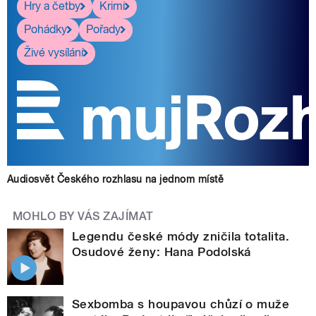
Hry a četby
Krimi
Pohádky
Pořady
Živé vysílání
Audiosvět Českého rozhlasu na jednom místě
MOHLO BY VÁS ZAJÍMAT
Legendu české módy zničila totalita.
Osudové ženy: Hana Podolská
Sexbomba s houpavou chůzí o muže