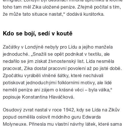
toho tam měl Zika uložené peníze. Zřejmě počítal s tím,
že může tato situace nastat,“ dodává kurátorka.
Kdo se bojí, sedí v koutě
Začátky v Londýně nebyly pro Lídu a jejího manžela
jednoduché. „Snažili se opět podnikat v textilu, ale
nedařilo se jim získat živnostenský list. Lída nesměla
pracovat, Zika dostal pracovní povolení až po jisté době.
Zpočátku vyráběli vlněné šátky, které nechávali
potiskovat jednoduchými folklorními motivy, ale lidé
neměli peníze ani zájem o krásné věci – byla válka,“
popisuje Konstantina Hlaváčková.
Osudový zvrat nastal v roce 1942, kdy se Lída na Zikův
popud osmělila oslovit módního guru Edwarda
Molyneuxe. Přinesla mu vlastní návrhy látek, které sama