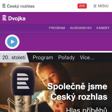
Přejít k hlavnímu obsahu
MENU
ŽIVĚ
PROGRAM
AUDIOARCHIV
KAMERY
20. století
Program
Pořady
Více
…