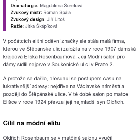
Dramaturgie:
Magdalena Šorelová
Zvukový mistr:
Roman Špála
Zvukový design:
Jiří Litoš
Režie:
Jitka Škápíková
V počátcích elitní oděvní značky ale stála malá firma,
kterou ve Štěpánské ulici založila na v roce 1907 dámská
krejčová Eliška Rosenbaumová. Její Módní salon pro
dámy sídlil nejprve v Soukenické ulici v Praze 2.
A protože se dařilo, přesunul se postupem času na
lukrativnější adresy: nejdříve na Václavské náměstí a
později do Štěpánské ulice. V té době salon po matce
Elišce v roce 1924 převzal její nejmladší syn Oldřich.
Cílil na módní elitu
Oldřich Rosenbaum se v matčině salonu vyučil