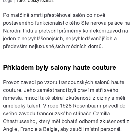
Logo
|
foto:
Český rozhlas
Po matčině smrti přestěhoval salón do nově
postaveného funkcionalistického Steinerova paláce na
Národní třídu a přetvořil průměrný konfekční závod na
jeden z nejvyhlášenějších, nejvyhledávanějších a
především nejluxusnějších módních domů.
Příkladem byly salony haute couture
Provoz zavedl po vzoru francouzských salonů haute
couture. Jeho zaměstnanci byli praví mistři svého
řemesla, mnozí také sbírali zkušenosti z ciziny a měli
umělecký talent. V roce 1928 Rosenbaum přivedl do
svého závodu francouzského střihače Camilla
Chastrusseho, který měl bohaté odborné zkušenosti z
Anglie, Francie a Belgie, aby zaučil místní personál.