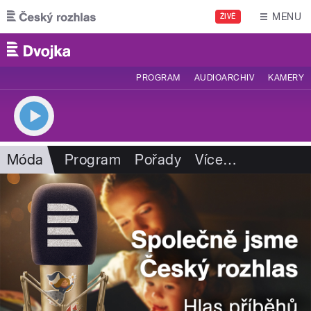
Přejít k hlavnímu obsahu
MENU
ŽIVĚ
PROGRAM
AUDIOARCHIV
KAMERY
Móda
Program
Pořady
Více
…