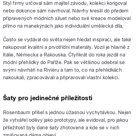
Styl firmy určoval sám majitel závodu, kolekci korigoval
nebo dokonce sám navrhoval. Návrhy kreslil do předem
připravených módních siluet nebo své kreace modeloval
přímo na manekýnách jako individuální umělecká díla.
Často se vydával do světa nejen hledat inspiraci, ale také
nakupovat kvalitní a prvotřídní materiály. Vozil je hlavně z
Itálie, Německa a Rakouska. Čtyřikrát do roka jezdil na
módní přehlídky do Paříže. Pak se většinou odebral se
svými návrháři na Riviéru a tam to, co na přehlídkách
nakoukali, zpracovávali a připravovali vlastní kolekci.
Šaty pro jedinečné příležitosti
Rosenbaum přišel s jednou úžasnou vychytávkou. Nejen
že vytvářel oděvy jako prototypy, ale evidoval, pro jakou
příležitost byly dané šaty zhotovené a kde se v nich
zmiňovaná dáma objeví.