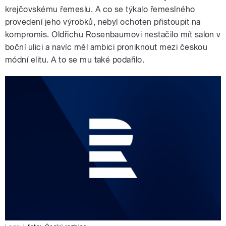
krejčovskému řemeslu. A co se týkalo řemeslného
provedení jeho výrobků, nebyl ochoten přistoupit na
kompromis. Oldřichu Rosenbaumovi nestačilo mít salon v
boční ulici a navíc měl ambici proniknout mezi českou
módní elitu. A to se mu také podařilo.