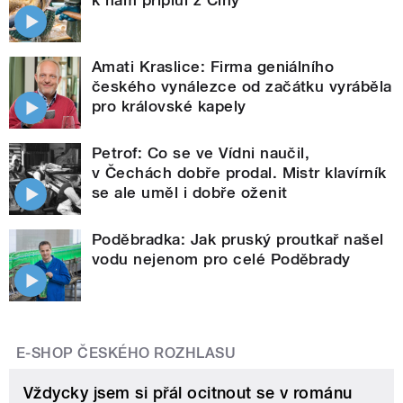
k nám připlul z Číny
Amati Kraslice: Firma geniálního
českého vynálezce od začátku vyráběla
pro královské kapely
Petrof: Co se ve Vídni naučil,
v Čechách dobře prodal. Mistr klavírník
se ale uměl i dobře oženit
Poděbradka: Jak pruský proutkař našel
vodu nejenom pro celé Poděbrady
E-SHOP ČESKÉHO ROZHLASU
Vždycky jsem si přál ocitnout se v románu