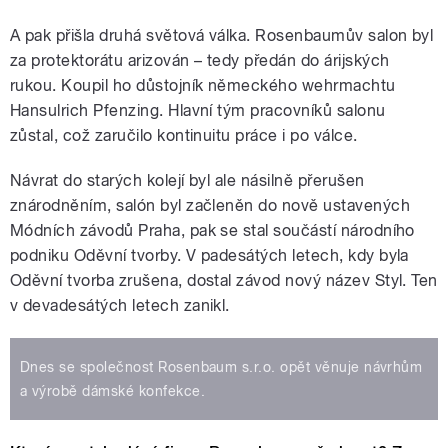
A pak přišla druhá světová válka. Rosenbaumův salon byl
za protektorátu arizován – tedy předán do árijských
rukou. Koupil ho důstojník německého wehrmachtu
Hansulrich Pfenzing. Hlavní tým pracovníků salonu
zůstal, což zaručilo kontinuitu práce i po válce.
Návrat do starých kolejí byl ale násilně přerušen
znárodněním, salón byl začleněn do nově ustavených
Módních závodů Praha, pak se stal součástí národního
podniku Oděvní tvorby. V padesátých letech, kdy byla
Oděvní tvorba zrušena, dostal závod nový název Styl. Ten
v devadesátých letech zanikl.
Dnes se společnost Rosenbaum s.r.o. opět věnuje návrhům
a výrobě dámské konfekce.