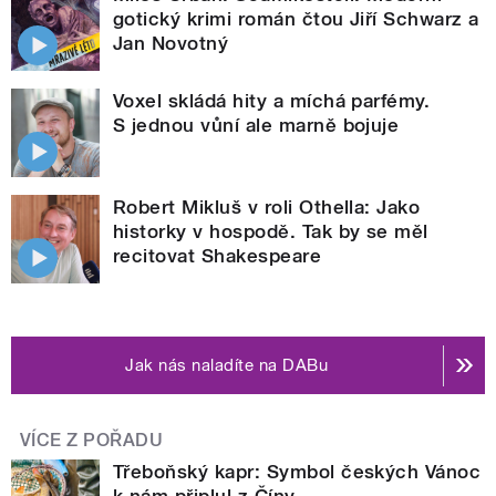
gotický krimi román čtou Jiří Schwarz a
Jan Novotný
Voxel skládá hity a míchá parfémy.
S jednou vůní ale marně bojuje
Robert Mikluš v roli Othella: Jako
historky v hospodě. Tak by se měl
recitovat Shakespeare
Jak nás naladíte na DABu
VÍCE Z POŘADU
Třeboňský kapr: Symbol českých Vánoc