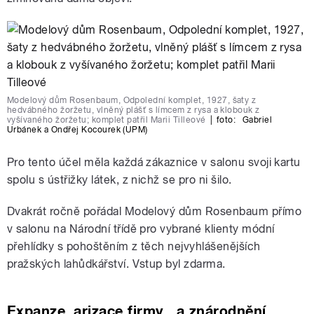
Modelový dům Rosenbaum, Odpolední komplet, 1927, šaty z
hedvábného žoržetu, vlněný plášť s límcem z rysa a klobouk z
vyšívaného žoržetu; komplet patřil Marii Tilleové
|
foto:
Gabriel
Urbánek a Ondřej Kocourek (UPM)
Pro tento účel měla každá zákaznice v salonu svoji kartu
spolu s ústřižky látek, z nichž se pro ni šilo.
Dvakrát ročně pořádal Modelový dům Rosenbaum přímo
v salonu na Národní třídě pro vybrané klienty módní
přehlídky s pohoštěním z těch nejvyhlášenějších
pražských lahůdkářství. Vstup byl zdarma.
Expanze, arizace firmy…a znárodnění