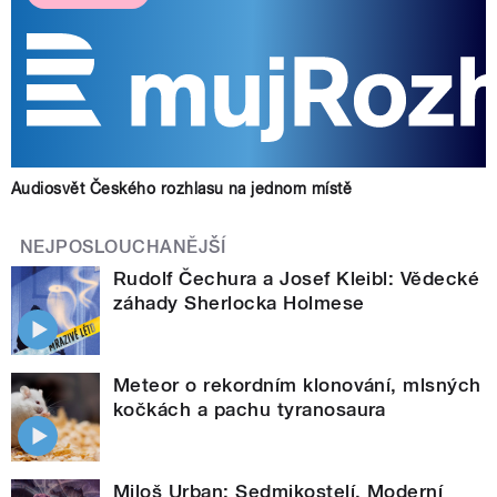
Audiosvět Českého rozhlasu na jednom místě
NEJPOSLOUCHANĚJŠÍ
Rudolf Čechura a Josef Kleibl: Vědecké
záhady Sherlocka Holmese
Meteor o rekordním klonování, mlsných
kočkách a pachu tyranosaura
Miloš Urban: Sedmikostelí. Moderní