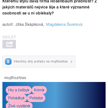
Kterému stylu dává firma Rosenbaum přednost? Z
jakých materiálů nejvíce šije a které významné
osobnosti se u ní oblékaly?
autoři:
Jitka Škápíková
,
Magdalena Šorelová
Všechny díly pořadu na mujRozhlas
mujRozhlas
Hry a četby
Krimi
Pohádky
Pořady
Živé vysílání