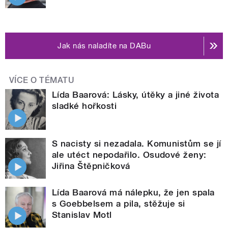
Jak nás naladíte na DABu
VÍCE O TÉMATU
Lída Baarová: Lásky, útěky a jiné života
sladké hořkosti
S nacisty si nezadala. Komunistům se jí
ale utéct nepodařilo. Osudové ženy:
Jiřina Štěpničková
Lída Baarová má nálepku, že jen spala
s Goebbelsem a pila, stěžuje si
Stanislav Motl