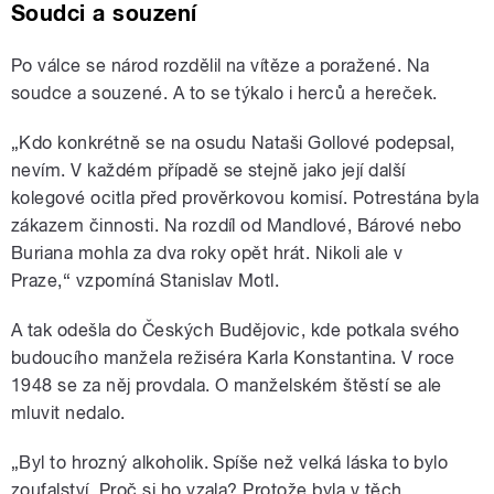
Soudci a souzení
Po válce se národ rozdělil na vítěze a poražené. Na
soudce a souzené. A to se týkalo i herců a hereček.
„Kdo konkrétně se na osudu Nataši Gollové podepsal,
nevím. V každém případě se stejně jako její další
kolegové ocitla před prověrkovou komisí. Potrestána byla
zákazem činnosti. Na rozdíl od Mandlové, Bárové nebo
Buriana mohla za dva roky opět hrát. Nikoli ale v
Praze,
“ vzpomíná Stanislav Motl.
A tak odešla do Českých Budějovic, kde potkala svého
budoucího manžela režiséra Karla Konstantina. V roce
1948 se za něj provdala. O manželském štěstí se ale
mluvit nedalo.
„
Byl to hrozný alkoholik. Spíše než velká láska to bylo
zoufalství. Proč si ho vzala? Protože byla v těch