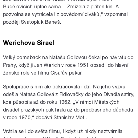
Budějovicích úplně sama… Zmizela z pláten kin. A
pozvolna se vytrácela i z povědomí diváků,“ vzpomínal
později Svatopluk Beneš.
Werichova Sirael
Velký comeback na Natašu Gollovou čekal po návratu do
Prahy, když ji Jan Werich v roce 1951 obsadil do hlavní
ženské role ve filmu Císařův pekař.
Spolupráce s ním ale pokračovala i dál. Na jeho výzvu
odešla Nataša Gollová z Fidlovačky do jeho Divadla satiry,
kde působila až do roku 1962.
„
V rámci Městských
divadel pražských pak hrála až do předčasného důchodu
v roce 1970,“ dodává Stanislav Motl.
Vrátila se i do světa filmu, i když už nikdy neztvárnila