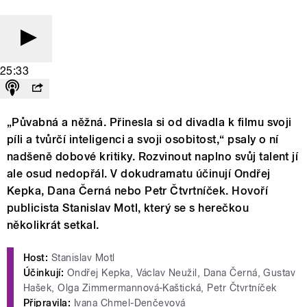
25:33
„Půvabná a něžná. Přinesla si od divadla k filmu svoji
píli a tvůrčí inteligenci a svoji osobitost,“ psaly o ní
nadšeně dobové kritiky. Rozvinout naplno svůj talent jí
ale osud nedopřál. V dokudramatu účinují Ondřej
Kepka, Dana Černá nebo Petr Čtvrtníček. Hovoří
publicista Stanislav Motl, který se s herečkou
několikrát setkal.
Host:
Stanislav Motl
Účinkují:
Ondřej Kepka, Václav Neužil, Dana Černá, Gustav
Hašek, Olga Zimmermannová-Kaštická, Petr Čtvrtníček
Připravila:
Ivana Chmel-Denčevová