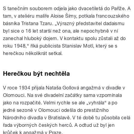
S tanečním souborem odjela jako dvacetiletá do Paříže. A
tam, v ateliéru malíře Aloise Šímy, potkala francouzského
básníka Tristana Tzaru.
„
Výrazný představitel dadaismu
byl sice o 16 let starší než ona, ale nepochybně v ní
zanechal hluboký dojem. V kontaktu spolu zůstali až do
roku 1948,
“
říká publicista Stanislav Motl, který se s
herečkou několikrát setkal.
Herečkou být nechtěla
V roce 1934 přijala Nataša Gollová angažmá v divadle v
Olomouci. Na své divadelní začátky sama vzpomínala
jako na rozpačité. Velmi rychle se ale „vyhrála“ a po
jedné sezoně v Olomouci odešla do prestižního
Národního divadla v Bratislavě. V té době tu působila celá
řada výborných českých herců. A odtud už byl jen
krůček k angažmá v Praze.