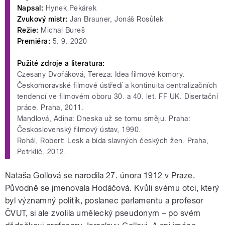
Napsal:
Hynek Pekárek
Zvukový mistr:
Jan Brauner, Jonáš Rosůlek
Režie:
Michal Bureš
Premiéra:
5. 9. 2020
Pužité zdroje a literatura:
Czesany Dvořáková, Tereza: Idea filmové komory.
Českomoravské filmové ústředí a kontinuita centralizačních
tendencí ve filmovém oboru 30. a 40. let. FF UK. Disertační
práce. Praha, 2011.
Mandlová, Adina: Dneska už se tomu směju. Praha:
Československý filmový ústav, 1990.
Rohál, Robert: Lesk a bída slavných českých žen. Praha,
Petrklíč, 2012.
Nataša Gollová se narodila 27. února 1912 v Praze.
Původně se jmenovala Hodáčová. Kvůli svému otci, který
byl významný politik, poslanec parlamentu a profesor
ČVUT, si ale zvolila umělecký pseudonym – po svém