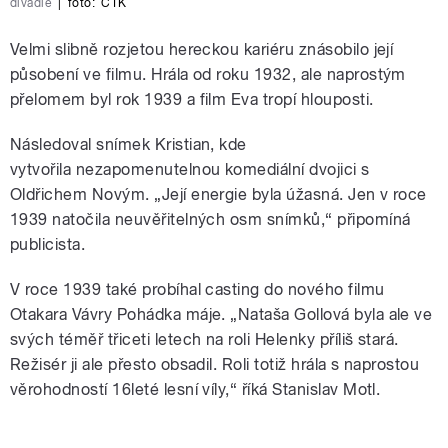
divadle
|
foto:
ČTK
Velmi slibně rozjetou hereckou kariéru znásobilo její
působení ve filmu. Hrála od roku 1932, ale naprostým
přelomem byl rok 1939 a film Eva tropí hlouposti.
Následoval snímek Kristian, kde
vytvořila nezapomenutelnou komediální dvojici s
Oldřichem Novým.
„
Její energie byla úžasná. Jen v roce
1939 natočila neuvěřitelných osm snímků,
“ připomíná
publicista.
V roce 1939 také probíhal casting do nového filmu
Otakara Vávry Pohádka máje. „Nataša Gollová byla ale ve
svých téměř třiceti letech na roli Helenky příliš stará.
Režisér ji ale přesto obsadil. Roli totiž hrála s naprostou
věrohodností 16leté lesní víly,“ říká Stanislav Motl.