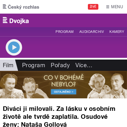
Přejít k hlavnímu obsahu
MENU
ŽIVĚ
PROGRAM
AUDIOARCHIV
KAMERY
Film
Program
Pořady
Více
…
Diváci ji milovali. Za lásku v osobním
životě ale tvrdě zaplatila. Osudové
ženy: Nataša Gollová