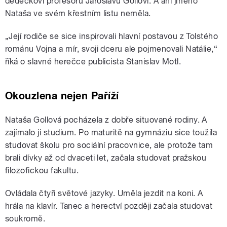
dědečkovi profesoru Jaroslavu Gollovi. A ani jméno
Nataša ve svém křestním listu neměla.
„Její rodiče se sice inspirovali hlavní postavou z Tolstého
románu Vojna a mír, svoji dceru ale pojmenovali Natálie,“
říká o slavné herečce publicista Stanislav Motl.
Okouzlena nejen Paříží
Nataša Gollová pocházela z dobře situované rodiny. A
zajímalo ji studium. Po maturitě na gymnáziu sice toužila
studovat školu pro sociální pracovnice, ale protože tam
brali dívky až od dvaceti let, začala studovat pražskou
filozofickou fakultu.
Ovládala čtyři světové jazyky. Uměla jezdit na koni. A
hrála na klavír. Tanec a herectví později začala studovat
soukromě.