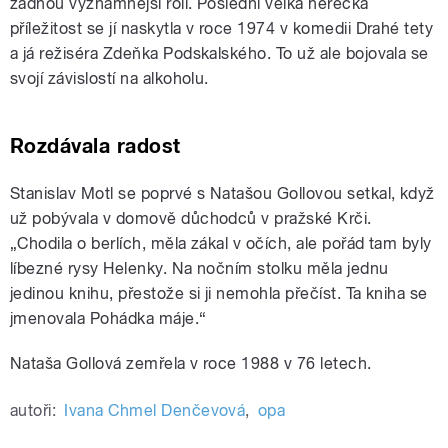
žádnou významnější roli. Poslední velká herecká
příležitost se jí naskytla v roce 1974 v komedii Drahé tety
a já režiséra Zdeňka Podskalského. To už ale bojovala se
svojí závislostí na alkoholu.
Rozdávala radost
Stanislav Motl se poprvé s Natašou Gollovou setkal, když
už pobývala v domově důchodců v pražské Krči.
„Chodila o berlích, měla zákal v očích, ale pořád tam byly
líbezné rysy Helenky. Na nočním stolku měla jednu
jedinou knihu, přestože si ji nemohla přečíst. Ta kniha se
jmenovala Pohádka máje.“
Nataša Gollová zemřela v roce 1988 v 76 letech.
autoři:
Ivana Chmel Denčevová
,
opa