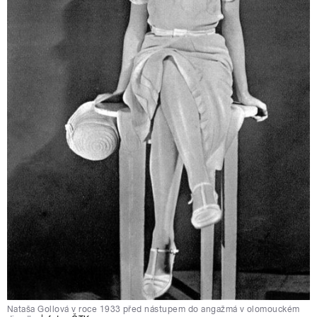
Nataša Gollová v roce 1933 před nástupem do angažmá v olomouckém