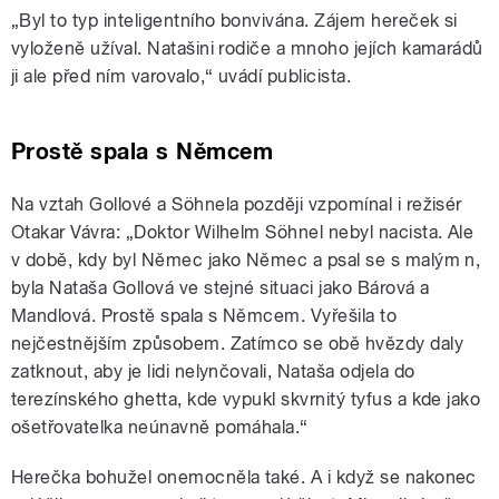
„Byl to typ inteligentního bonvivána. Zájem hereček si
vyloženě užíval. Natašini rodiče a mnoho jejích kamarádů
ji ale před ním varovalo,“ uvádí publicista.
Prostě spala s Němcem
Na vztah Gollové a
Söhnela později vzpomínal i režisér
Otakar Vávra: „Doktor Wilhelm Söhnel nebyl nacista. Ale
v době, kdy byl Němec jako Němec a psal se s malým n,
byla Nataša Gollová ve stejné situaci jako Bárová a
Mandlová. Prostě spala s Němcem. Vyřešila to
nejčestnějším způsobem. Zatímco se obě hvězdy daly
zatknout, aby je lidi nelynčovali, Nataša odjela do
terezínského ghetta, kde vypukl skvrnitý tyfus a kde jako
ošetřovatelka neúnavně pomáhala.“
Herečka bohužel onemocněla také. A i když se nakonec