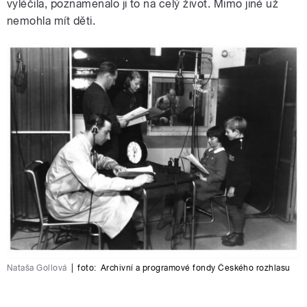
vyléčila, poznamenalo ji to na celý život. Mimo jiné už
nemohla mít děti.
Nataša Gollová
|
foto:
Archivní a programové fondy Českého rozhlasu