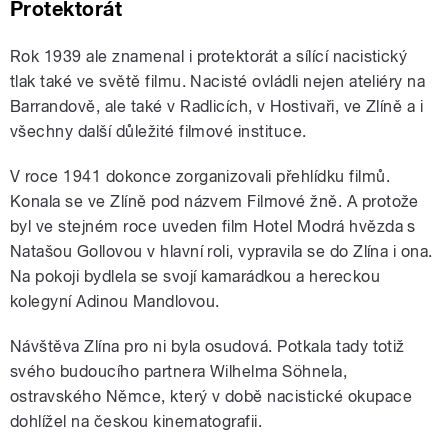
Protektorát
Rok 1939 ale znamenal i protektorát a sílící nacistický
tlak také ve světě filmu. Nacisté ovládli nejen ateliéry na
Barrandově, ale také v Radlicích, v Hostivaři, ve Zlíně a i
všechny další důležité filmové instituce.
V roce 1941 dokonce zorganizovali přehlídku filmů.
Konala se ve Zlíně pod názvem Filmové žně. A protože
byl ve stejném roce uveden film Hotel Modrá hvězda s
Natašou Gollovou v hlavní roli, vypravila se do Zlína i ona.
Na pokoji bydlela se svojí kamarádkou a hereckou
kolegyní Adinou Mandlovou.
Návštěva Zlína pro ni byla osudová. Potkala tady totiž
svého budoucího partnera Wilhelma Söhnela,
ostravského Němce, který v době nacistické okupace
dohlížel na českou kinematografii.