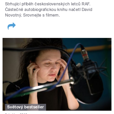
Strhující příběh československých letců RAF.
Částečně autobiografickou knihu načetl David
Novotný. Srovnejte s filmem.
Světový bestseller