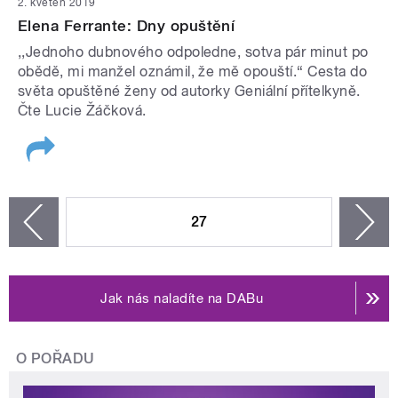
2. květen 2019
Elena Ferrante: Dny opuštění
,,Jednoho dubnového odpoledne, sotva pár minut po
obědě, mi manžel oznámil, že mě opouští.“ Cesta do
světa opuštěné ženy od autorky Geniální přítelkyně.
Čte Lucie Žáčková.
STRÁNKY
27
n
zí
Jak nás naladíte na DABu
O POŘADU