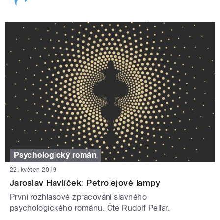
Psychologický román
22. květen 2019
Jaroslav Havlíček: Petrolejové lampy
První rozhlasové zpracování slavného
psychologického románu. Čte Rudolf Pellar.