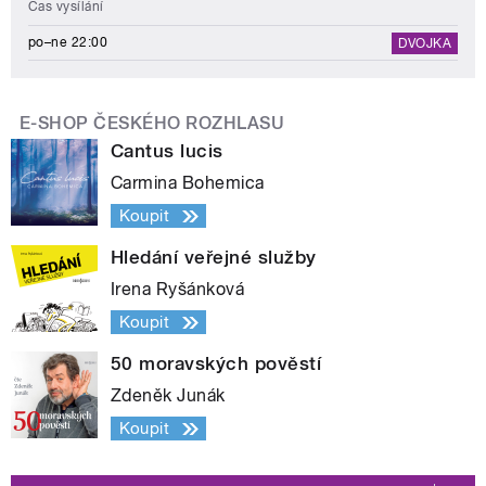
Čas vysílání
po–ne 22:00
DVOJKA
E-SHOP ČESKÉHO ROZHLASU
Cantus lucis
Carmina Bohemica
Koupit
Hledání veřejné služby
Irena Ryšánková
Koupit
50 moravských pověstí
Zdeněk Junák
Koupit