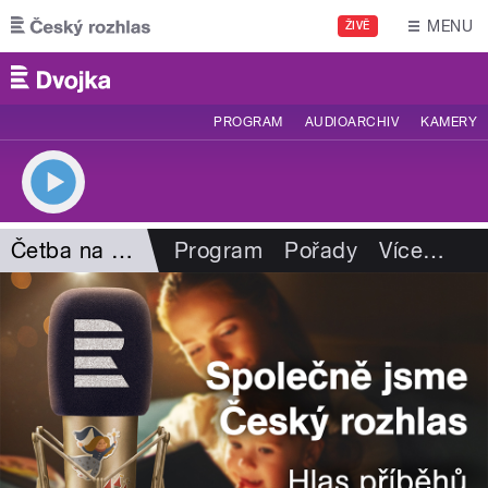
Přejít k hlavnímu obsahu
MENU
ŽIVĚ
PROGRAM
AUDIOARCHIV
KAMERY
Četba na pokračování
Program
Pořady
Více
…