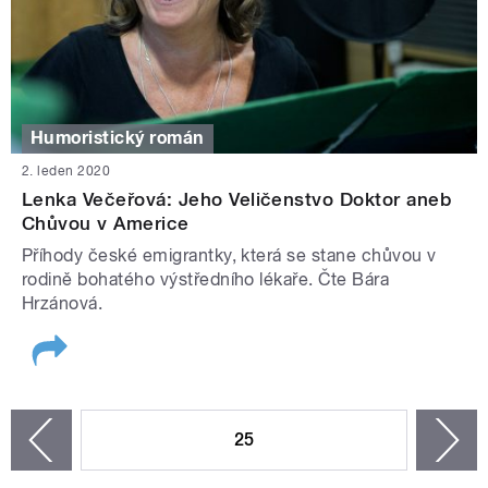
Humoristický román
2. leden 2020
Lenka Večeřová: Jeho Veličenstvo Doktor aneb
Chůvou v Americe
Příhody české emigrantky, která se stane chůvou v
rodině bohatého výstředního lékaře. Čte Bára
Hrzánová.
STRÁNKY
25
n
zí