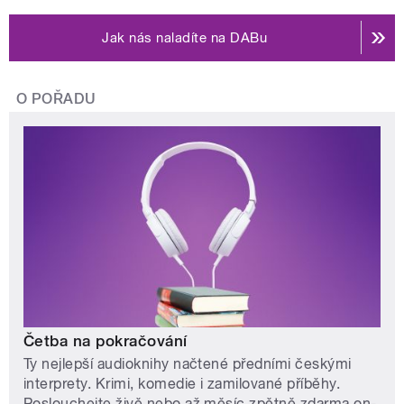
Jak nás naladíte na DABu
O POŘADU
Četba na pokračování
Ty nejlepší audioknihy načtené předními českými
interprety. Krimi, komedie i zamilované příběhy.
Poslouchejte živě nebo až měsíc zpětně zdarma on-