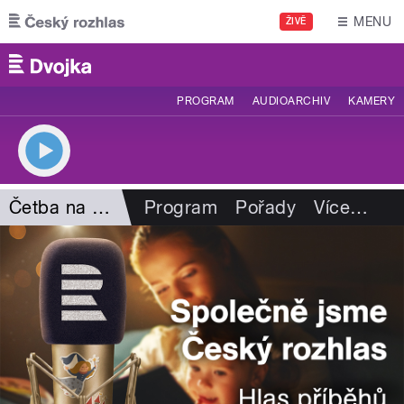
Přejít k hlavnímu obsahu
MENU
ŽIVĚ
PROGRAM
AUDIOARCHIV
KAMERY
Četba na pokračování
Program
Pořady
Více
…