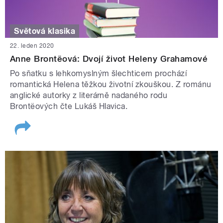
Světová klasika
22. leden 2020
Anne Brontëová: Dvojí život Heleny Grahamové
Po sňatku s lehkomyslným šlechticem prochází
romantická Helena těžkou životní zkouškou. Z románu
anglické autorky z literárně nadaného rodu
Brontëových čte Lukáš Hlavica.