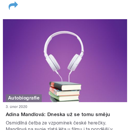
Autobiografie
3. únor 2020
Adina Mandlová: Dneska už se tomu směju
Osmidílná četba ze vzpomínek české herečky.
Mandlová na svoje zlatá léta u filmu i ta pozdější v