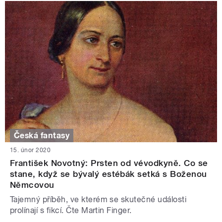
Česká fantasy
15. únor 2020
František Novotný: Prsten od vévodkyně. Co se
stane, když se bývalý estébák setká s Boženou
Němcovou
Tajemný příběh, ve kterém se skutečné události
prolínají s fikcí. Čte Martin Finger.