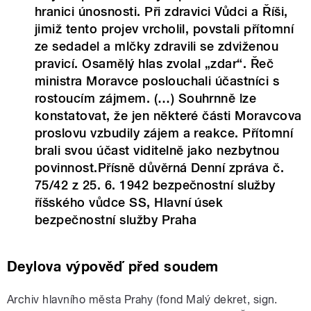
hranici únosnosti. Při zdravici Vůdci a Říši,
jimiž tento projev vrcholil, povstali přítomní
ze sedadel a mlčky zdravili se zdviženou
pravicí. Osamělý hlas zvolal „zdar“. Řeč
ministra Moravce poslouchali účastníci s
rostoucím zájmem. (…) Souhrnně lze
konstatovat, že jen některé části Moravcova
proslovu vzbudily zájem a reakce. Přítomní
brali svou účast viditelně jako nezbytnou
povinnost.Přísně důvěrná Denní zpráva č.
75/42 z 25. 6. 1942 bezpečnostní služby
říšského vůdce SS, Hlavní úsek
bezpečnostní služby Praha
Deylova výpověď před soudem
Archiv hlavního města Prahy (fond Malý dekret, sign.