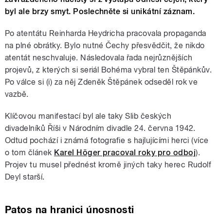
byl ale brzy smyt. Poslechněte si unikátní záznam.
Po atentátu Reinharda Heydricha pracovala propaganda
na plné obrátky. Bylo nutné Čechy přesvědčit, že nikdo
atentát neschvaluje. Následovala řada nejrůznějších
projevů, z kterých si seriál Bohéma vybral ten Štěpánkův.
Po válce si (i) za něj Zdeněk Štěpánek odseděl rok ve
vazbě.
Klíčovou manifestací byl ale taky Slib českých
divadelníků Říši v Národním divadle 24. června 1942.
Odtud pochází i známá fotografie s hajlujícími herci (více
o tom článek
Karel Höger pracoval roky pro odboj
).
Projev tu musel přednést kromě jiných taky herec Rudolf
Deyl starší.
Patos na hranici únosnosti