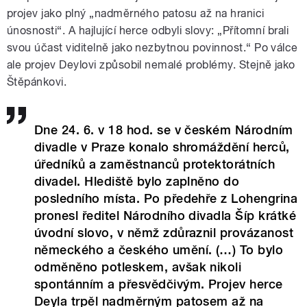
projev jako plný „nadměrného patosu až na hranici
únosnosti“. A hajlující herce odbyli slovy: „Přítomní brali
svou účast viditelně jako nezbytnou povinnost.“ Po válce
ale projev Deylovi způsobil nemalé problémy. Stejně jako
Štěpánkovi.
Dne 24. 6. v 18 hod. se v českém Národním
divadle v Praze konalo shromáždění herců,
úředníků a zaměstnanců protektorátních
divadel. Hlediště bylo zaplněno do
posledního místa. Po předehře z Lohengrina
pronesl ředitel Národního divadla Šíp krátké
úvodní slovo, v němž zdůraznil provázanost
německého a českého umění. (…) To bylo
odměněno potleskem, avšak nikoli
spontánním a přesvědčivým. Projev herce
Deyla trpěl nadměrným patosem až na