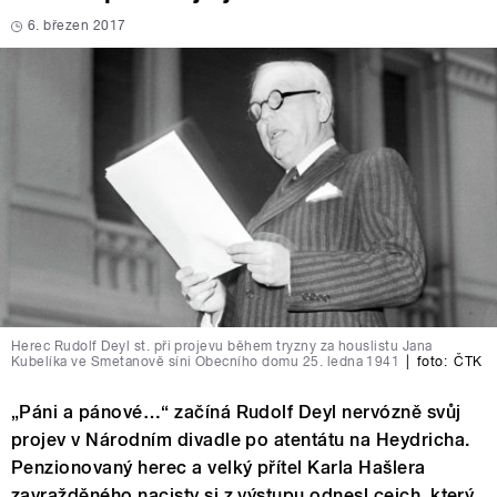
6. březen 2017
Herec Rudolf Deyl st. při projevu během tryzny za houslistu Jana
Kubelíka ve Smetanově síni Obecního domu 25. ledna 1941
|
foto:
ČTK
„Páni a pánové…“ začíná Rudolf Deyl nervózně svůj
projev v Národním divadle po atentátu na Heydricha.
Penzionovaný herec a velký přítel Karla Hašlera
zavražděného nacisty si z výstupu odnesl cejch, který