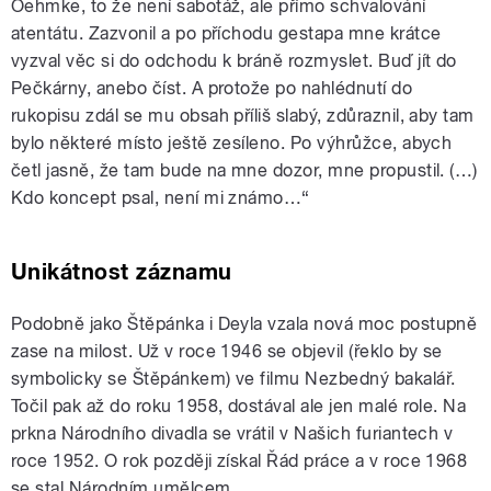
Oehmke, to že není sabotáž, ale přímo schvalování
atentátu. Zazvonil a po příchodu gestapa mne krátce
vyzval věc si do odchodu k bráně rozmyslet. Buď jít do
Pečkárny, anebo číst. A protože po nahlédnutí do
rukopisu zdál se mu obsah příliš slabý, zdůraznil, aby tam
bylo některé místo ještě zesíleno. Po výhrůžce, abych
četl jasně, že tam bude na mne dozor, mne propustil. (…)
Kdo koncept psal, není mi známo…“
Unikátnost záznamu
Podobně jako Štěpánka i Deyla vzala nová moc postupně
zase na milost. Už v roce 1946 se objevil (řeklo by se
symbolicky se Štěpánkem) ve filmu Nezbedný bakalář.
Točil pak až do roku 1958, dostával ale jen malé role. Na
prkna Národního divadla se vrátil v Našich furiantech v
roce 1952. O rok později získal Řád práce a v roce 1968
se stal Národním umělcem.