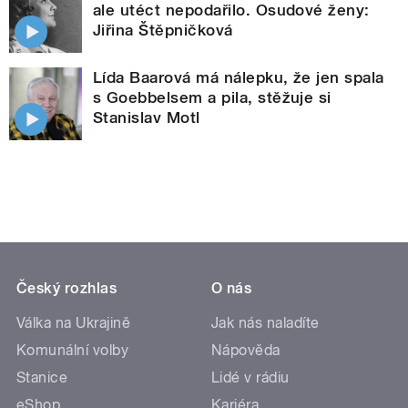
ale utéct nepodařilo. Osudové ženy:
Jiřina Štěpničková
Lída Baarová má nálepku, že jen spala
s Goebbelsem a pila, stěžuje si
Stanislav Motl
Český rozhlas
O nás
Válka na Ukrajině
Jak nás naladíte
Komunální volby
Nápověda
Stanice
Lidé v rádiu
eShop
Kariéra