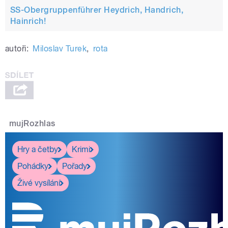
SS-Obergruppenführer Heydrich, Handrich,
Hainrich!
autoři:
Miloslav Turek
,
rota
mujRozhlas
Hry a četby
Krimi
Pohádky
Pořady
Živé vysílání