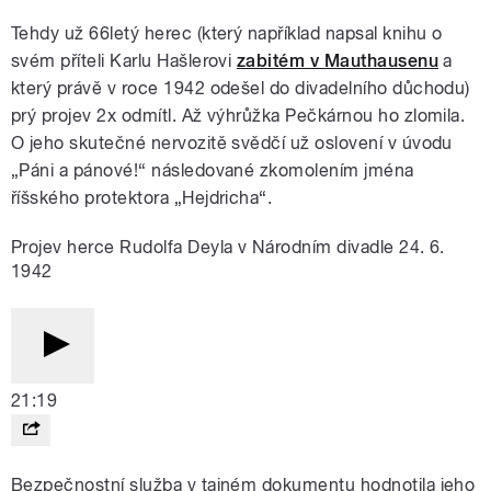
Tehdy už 66letý herec (který například napsal knihu o
svém příteli Karlu Hašlerovi
zabitém v Mauthausenu
a
který právě v roce 1942 odešel do divadelního důchodu)
prý projev 2x odmítl. Až výhrůžka Pečkárnou ho zlomila.
O jeho skutečné nervozitě svědčí už oslovení v úvodu
„Páni a pánové!“ následované zkomolením jména
říšského protektora „Hejdricha“.
Projev herce Rudolfa Deyla v Národním divadle 24. 6.
1942
21:19
Bezpečnostní služba v tajném dokumentu hodnotila jeho