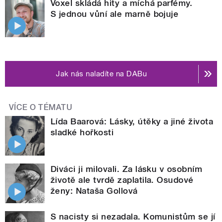
Voxel skládá hity a míchá parfémy.
S jednou vůní ale marně bojuje
Jak nás naladíte na DABu
VÍCE O TÉMATU
Lída Baarová: Lásky, útěky a jiné života
sladké hořkosti
Diváci ji milovali. Za lásku v osobním
životě ale tvrdě zaplatila. Osudové
ženy: Nataša Gollová
S nacisty si nezadala. Komunistům se jí