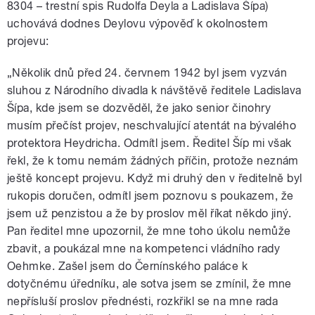
8304 – trestní spis Rudolfa Deyla a Ladislava Šípa)
uchovává dodnes Deylovu výpověď k okolnostem
projevu:
„Několik dnů před 24. červnem 1942 byl jsem vyzván
sluhou z Národního divadla k návštěvě ředitele Ladislava
Šípa, kde jsem se dozvěděl, že jako senior činohry
musím přečíst projev, neschvalující atentát na bývalého
protektora Heydricha. Odmítl jsem. Ředitel Šíp mi však
řekl, že k tomu nemám žádných příčin, protože neznám
ještě koncept projevu. Když mi druhý den v ředitelně byl
rukopis doručen, odmítl jsem poznovu s poukazem, že
jsem už penzistou a že by proslov měl říkat někdo jiný.
Pan ředitel mne upozornil, že mne toho úkolu nemůže
zbavit, a poukázal mne na kompetenci vládního rady
Oehmke. Zašel jsem do Černínského paláce k
dotyčnému úředníku, ale sotva jsem se zmínil, že mne
nepřísluší proslov přednésti, rozkřikl se na mne rada