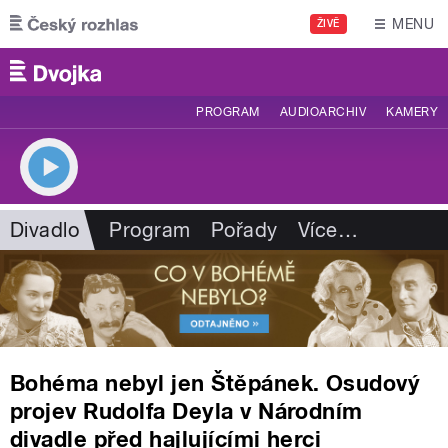
Přejít k hlavnímu obsahu
MENU
ŽIVĚ
PROGRAM
AUDIOARCHIV
KAMERY
Divadlo
Program
Pořady
Více
…
Bohéma nebyl jen Štěpánek. Osudový
projev Rudolfa Deyla v Národním
divadle před hajlujícími herci