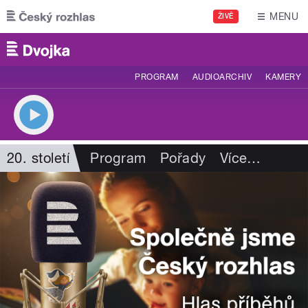
Přejít k hlavnímu obsahu
MENU
ŽIVĚ
PROGRAM
AUDIOARCHIV
KAMERY
20. století
Program
Pořady
Více
…