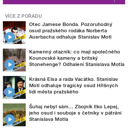
VÍCE Z POŘADU
Otec Jamese Bonda. Pozoruhodný
osud pražského rodáka Norberta
Auerbacha odhaluje Stanislav Motl
Kamenný otazník: co mají společného
Kounovské kameny a britský
Stonehenge? Odhalení Stanislava Motla
Krásná Elsa a rada Vacátko. Stanislav
Motl odhaluje tragický osud Hříšných
lidí města pražského
Šuhaj nebyl sám… Zbojník Ilko Lepej,
jeho osud i souboje s četníky v pátrání
Stanislava Motla