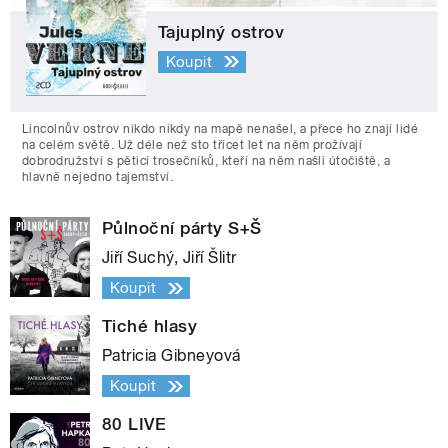
Tajuplný ostrov
Koupit
Lincolnův ostrov nikdo nikdy na mapě nenašel, a přece ho znají lidé
na celém světě. Už déle než sto třicet let na něm prožívají
dobrodružství s pěticí trosečníků, kteří na něm našli útočiště, a
hlavně nejedno tajemství.
Půlnoční párty S+Š
Jiří Suchý, Jiří Šlitr
Koupit
Tiché hlasy
Patricia Gibneyová
Koupit
80 LIVE