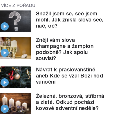
VÍCE Z POŘADU
Snažil jsem se, seč jsem
mohl. Jak znikla slova seč,
nač, oč?
Znějí vám slova
champagne a žampion
podobně? Jak spolu
souvisí?
Návrat k praslovanštině
aneb Kde se vzal Boží hod
vánoční
Železná, bronzová, stříbrná
a zlatá. Odkud pochází
kovové adventní neděle?