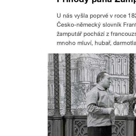
U nás vyšla poprvé v roce 1
Česko-německý slovník Frant
žamputář pochází z francouzs
mnoho mluví, hubař, darmotl