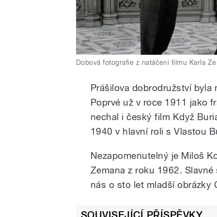
Dobová fotografie z natáčení filmu Karla Z
Prášilova dobrodružství byla
Poprvé už v roce 1911 jako f
nechal i český film Když Buria
1940 v hlavní roli s Vlastou 
Nezapomenutelný je Miloš Kop
Zemana z roku 1962. Slavné s
nás o sto let mladší obrázky 
SOUVISEJÍCÍ PŘÍSPĚVKY