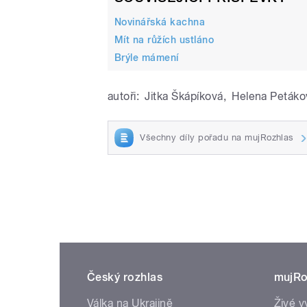
Novinářská kachna
Mít na růžích ustláno
Brýle mámení
autoři:
Jitka Škápíková
,
Helena Petáko
Všechny díly pořadu na mujRozhlas
Český rozhlas
mujRo
Válka na Ukrajině
Živé v