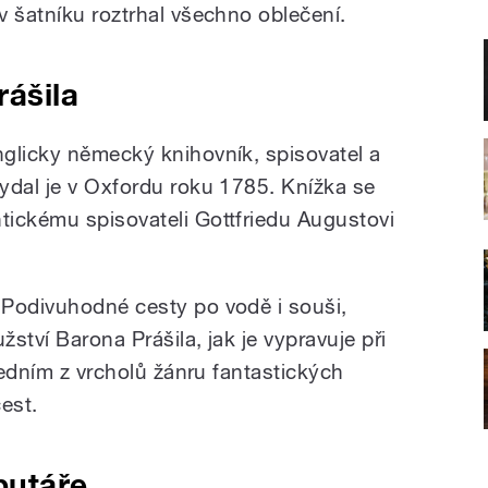
v šatníku roztrhal všechno oblečení.
ášila
glicky německý knihovník, spisovatel a
ydal je v Oxfordu roku 1785. Knížka se
ickému spisovateli Gottfriedu Augustovi
 Podivuhodné cesty po vodě i souši,
žství Barona Prášila, jak je vypravuje při
 jedním z vrcholů žánru fantastických
est.
putáře