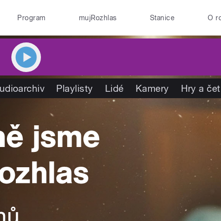
Program
mujRozhlas
Stanice
O r
udioarchiv
Playlisty
Lidé
Kamery
Hry a če