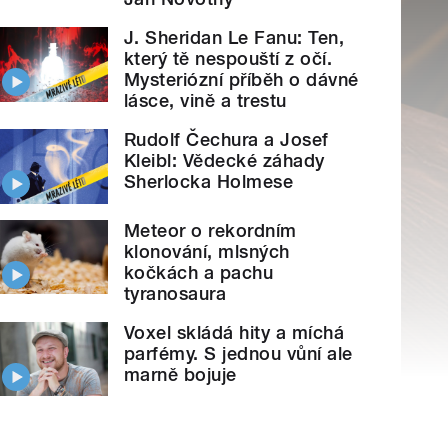
J. Sheridan Le Fanu: Ten,
který tě nespouští z očí.
Mysteriózní příběh o dávné
lásce, vině a trestu
Rudolf Čechura a Josef
Kleibl: Vědecké záhady
Sherlocka Holmese
Meteor o rekordním
klonování, mlsných
kočkách a pachu
tyranosaura
Voxel skládá hity a míchá
parfémy. S jednou vůní ale
marně bojuje