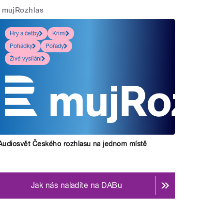
mujRozhlas
Hry a četby
Krimi
Pohádky
Pořady
Živé vysílání
Audiosvět Českého rozhlasu na jednom místě
Jak nás naladíte na DABu