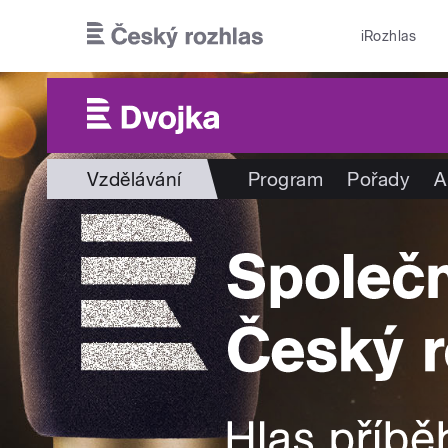
Přejít k hlavnímu obsahu
iRozhlas
Vzdělávání
Program
Pořady
A