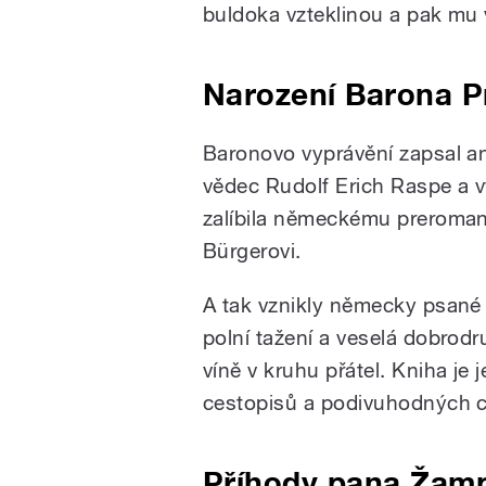
buldoka vzteklinou a pak mu 
Narození Barona Pr
Baronovo vyprávění zapsal an
vědec Rudolf Erich Raspe a v
zalíbila německému preromant
Bürgerovi.
A tak vznikly německy psané
polní tažení a veselá dobrodru
víně v kruhu přátel. Kniha je
cestopisů a podivuhodných c
Příhody pana Žam