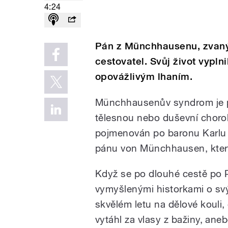
4:24
Pán z Münchhausenu, zvaný 
cestovatel. Svůj život vypl
opovážlivým lhaním.
Münchhausenův syndrom je po
tělesnou nebo duševní chorob
pojmenován po baronu Karlu
pánu von Münchhausen, který
Když se po dlouhé cestě po R
vymyšlenými historkami o svý
skvělém letu na dělové kouli,
vytáhl za vlasy z bažiny, ane