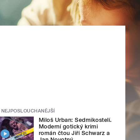
NEJPOSLOUCHANĚJŠÍ
Miloš Urban: Sedmikostelí.
Moderní gotický krimi
román čtou Jiří Schwarz a
Jan Novotný