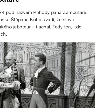
824 pod názvem Příhody pana Žamputáře.
iška Štěpána Kotta uvádí, že slovo
kého jaboteur – tlachal. Tedy ten, kdo
ach.