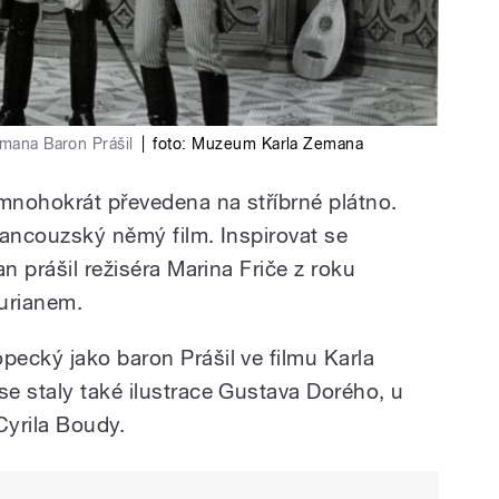
emana Baron Prášil
|
foto:
Muzeum Karla Zemana
 mnohokrát převedena na stříbrné plátno.
rancouzský němý film. Inspirovat se
n prášil režiséra Marina Friče z roku
Burianem.
ecký jako baron Prášil ve filmu Karla
e staly také ilustrace Gustava Dorého, u
Cyrila Boudy.