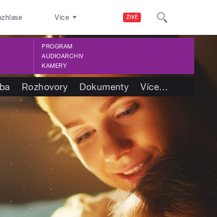
ozhlase
Více
ŽIVĚ
PROGRAM
AUDIOARCHIV
KAMERY
tba
Rozhovory
Dokumenty
Více
…