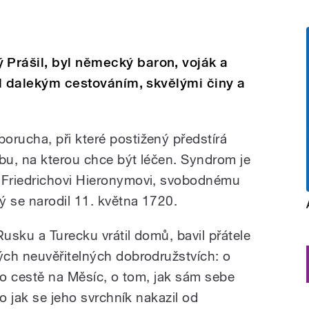
Prášil, byl německý baron, voják a
nil dalekým cestováním, skvělými činy a
rucha, při které postižený předstírá
u, na kterou chce být léčen. Syndrom je
 Friedrichovi Hieronymovi, svobodnému
 se narodil 11. května 1720.
usku a Turecku vrátil domů, bavil přátele
ch neuvěřitelných dobrodružstvích: o
 o cestě na Měsíc, o tom, jak sám sebe
bo jak se jeho svrchník nakazil od