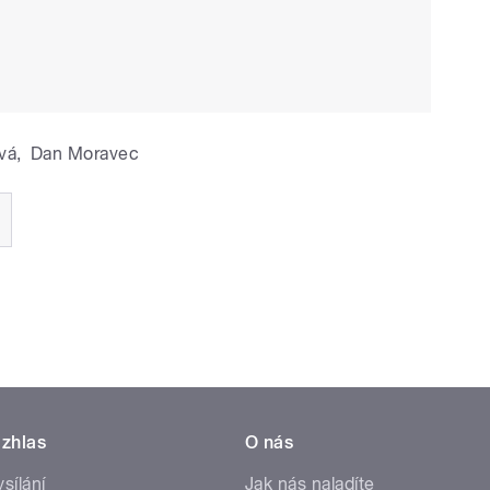
vá
,
Dan Moravec
zhlas
O nás
ysílání
Jak nás naladíte