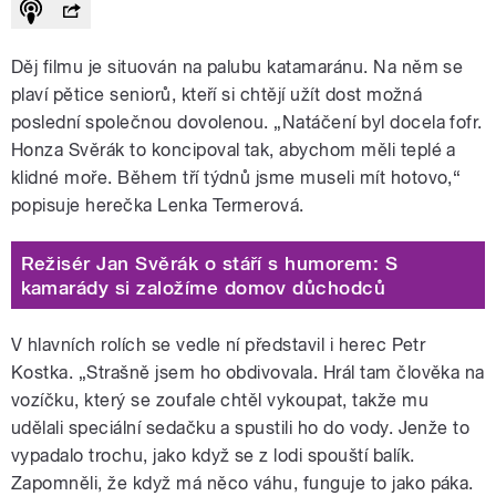
Děj filmu je situován na palubu katamaránu. Na něm se
plaví pětice seniorů, kteří si chtějí užít dost možná
poslední společnou dovolenou. „Natáčení byl docela fofr.
Honza Svěrák to koncipoval tak, abychom měli teplé a
klidné moře. Během tří týdnů jsme museli mít hotovo,“
popisuje herečka Lenka Termerová.
Režisér Jan Svěrák o stáří s humorem: S
kamarády si založíme domov důchodců
V hlavních rolích se vedle ní představil i herec Petr
Kostka. „Strašně jsem ho obdivovala. Hrál tam člověka na
vozíčku, který se zoufale chtěl vykoupat, takže mu
udělali speciální sedačku a spustili ho do vody. Jenže to
vypadalo trochu, jako když se z lodi spouští balík.
Zapomněli, že když má něco váhu, funguje to jako páka.