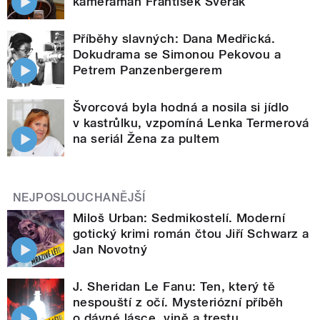
kameraman František Svěrák
Příběhy slavných: Dana Medřická.
Dokudrama se Simonou Pekovou a
Petrem Panzenbergerem
Švorcová byla hodná a nosila si jídlo
v kastrůlku, vzpomíná Lenka Termerová
na seriál Žena za pultem
NEJPOSLOUCHANĚJŠÍ
Miloš Urban: Sedmikostelí. Moderní
gotický krimi román čtou Jiří Schwarz a
Jan Novotný
J. Sheridan Le Fanu: Ten, který tě
nespouští z očí. Mysteriózní příběh
o dávné lásce, vině a trestu