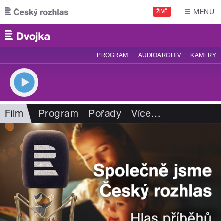
Přejít k hlavnímu obsahu
MENU
ŽIVĚ
PROGRAM
AUDIOARCHIV
KAMERY
Film
Program
Pořady
Více
…