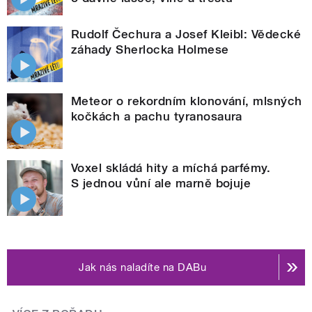
Rudolf Čechura a Josef Kleibl: Vědecké
záhady Sherlocka Holmese
Meteor o rekordním klonování, mlsných
kočkách a pachu tyranosaura
Voxel skládá hity a míchá parfémy.
S jednou vůní ale marně bojuje
Jak nás naladíte na DABu