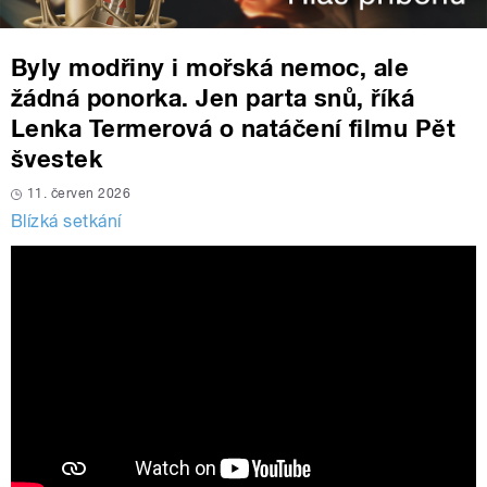
Byly modřiny i mořská nemoc, ale
žádná ponorka. Jen parta snů, říká
Lenka Termerová o natáčení filmu Pět
švestek
11. červen 2026
Blízká setkání