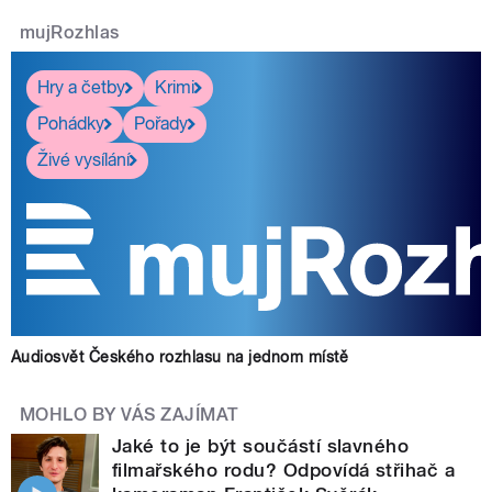
mujRozhlas
Hry a četby
Krimi
Pohádky
Pořady
Živé vysílání
Audiosvět Českého rozhlasu na jednom místě
MOHLO BY VÁS ZAJÍMAT
Jaké to je být součástí slavného
filmařského rodu? Odpovídá střihač a