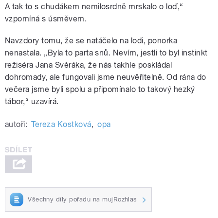
A tak to s chudákem nemilosrdně mrskalo o loď,“
vzpomíná s úsměvem.
Navzdory tomu, že se natáčelo na lodi, ponorka
nenastala. „Byla to parta snů. Nevím, jestli to byl instinkt
režiséra Jana Svěráka, že nás takhle poskládal
dohromady, ale fungovali jsme neuvěřitelně. Od rána do
večera jsme byli spolu a připomínalo to takový hezký
tábor,“ uzavírá.
autoři:
Tereza Kostková
,
opa
Všechny díly pořadu na mujRozhlas