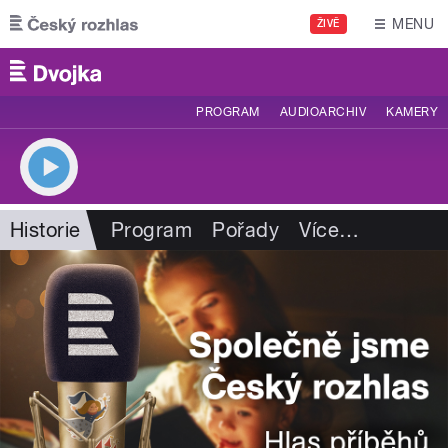
Přejít k hlavnímu obsahu
MENU
ŽIVĚ
PROGRAM
AUDIOARCHIV
KAMERY
Historie
Program
Pořady
Více
…