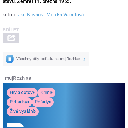
stavu. Zemřel 11. března 1955.
autoři:
Jan Kovařík
,
Monika Valentová
Všechny díly pořadu na mujRozhlas
mujRozhlas
Hry a četby
Krimi
Pohádky
Pořady
Živé vysílání