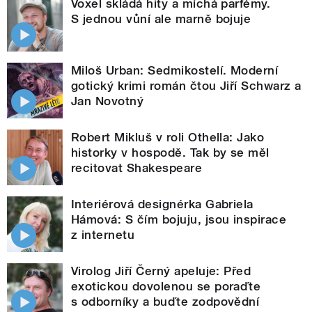
Voxel skládá hity a míchá parfémy.
S jednou vůní ale marně bojuje
Miloš Urban: Sedmikostelí. Moderní
gotický krimi román čtou Jiří Schwarz a
Jan Novotný
Robert Mikluš v roli Othella: Jako
historky v hospodě. Tak by se měl
recitovat Shakespeare
Interiérová designérka Gabriela
Hámová: S čím bojuju, jsou inspirace
z internetu
Virolog Jiří Černý apeluje: Před
exotickou dovolenou se poraďte
s odborníky a buďte zodpovědní