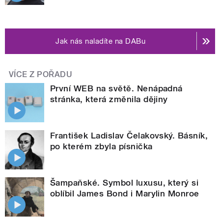
Jak nás naladíte na DABu
VÍCE Z POŘADU
První WEB na světě. Nenápadná
stránka, která změnila dějiny
František Ladislav Čelakovský. Básník,
po kterém zbyla písnička
Šampaňské. Symbol luxusu, který si
oblíbil James Bond i Marylin Monroe